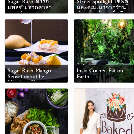
Sugar Rush: ดาร์ก
Street Spotlight: เชฟตู
แพสชั่น จากศาลา
และคุณเมาจากร้าน
กาแฟ
กำแพงแก้ว พาไปชิม
หมูสะเต๊ะ…รสเด็ด
Sugar Rush: Mango
Insta Corner: Eat on
Sensations at Le
Earth
Méridien Chiang Mai