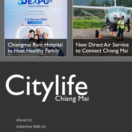
2026
Chiangmai Ram Hospital
New Direct Air Service
to Host Healthy Family
to Connect Chiang Mai
Expo 2026 at Central
and Nan Starting
Chiangmai
November 2026
Citylife
Chiang Mai
Chiang Mai reservoirs
Kad Luang buzzing again
still have plenty of room
as tourists stock up on
About Us
for more rain, irrigation
souvenirs before long
Advertise With Us
office confirms
weekend wraps up