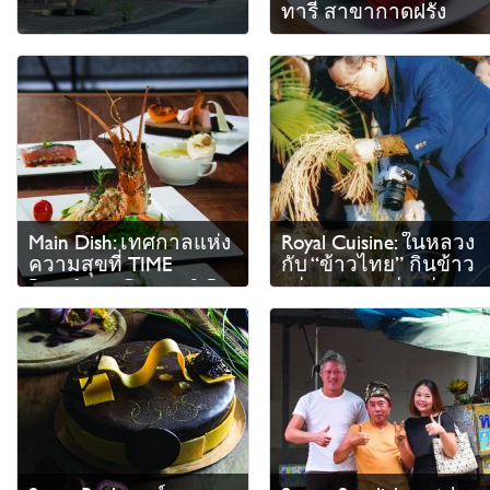
ทารี สาขากาดฝรั่ง
Main Dish: เทศกาลแห่ง
Royal Cuisine: ในหลวง
ความสุขที่ TIME
กับ “ข้าวไทย” กินข้าว
Riverfront Cuisine & Bar
อร่อย เพราะว่าอร่อยมา
ตลอดชีวิต