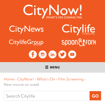
MENU
Home
›
CityNow!
›
What’s On
›
Film Screening
›
New movie on week
Search
for: