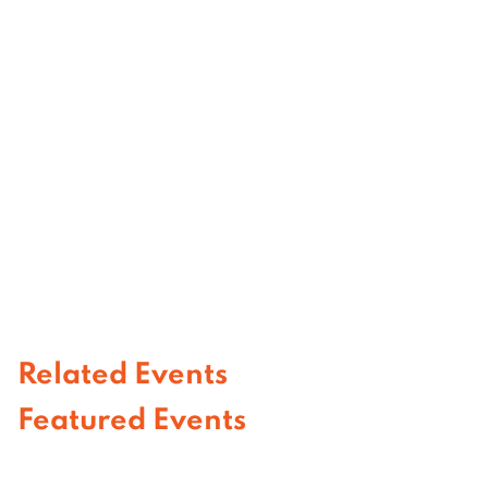
Related Events
U.S. Consulate General Chiang Mai
Invites Public to American Film
Retrospective Celebrating 250
Years of American Independence