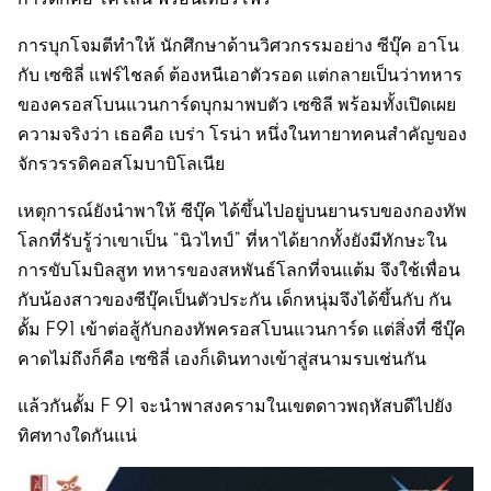
การบุกโจมตีทำให้ นักศึกษาด้านวิศวกรรมอย่าง ซีบุ๊ค อาโน
กับ เซซิลี่ แฟร์ไชลด์ ต้องหนีเอาตัวรอด แต่กลายเป็นว่าทหาร
ของครอสโบนแวนการ์ดบุกมาพบตัว เซซิลี พร้อมทั้งเปิดเผย
ความจริงว่า เธอคือ เบร่า โรน่า หนึ่งในทายาทคนสำคัญของ
จักรวรรดิคอสโมบาบิโลเนีย
เหตุการณ์ยังนำพาให้ ซีบุ๊ค ได้ขึ้นไปอยู่บนยานรบของกองทัพ
โลกที่รับรู้ว่าเขาเป็น “นิวไทป์” ที่หาได้ยากทั้งยังมีทักษะใน
การขับโมบิลสูท ทหารของสหพันธ์โลกที่จนแต้ม จึงใช้เพื่อน
กับน้องสาวของซีบุ๊คเป็นตัวประกัน เด็กหนุ่มจึงได้ขึ้นกับ กัน
ดั้ม F91 เข้าต่อสู้กับกองทัพครอสโบนแวนการ์ด แต่สิ่งที่ ซีบุ๊ค
คาดไม่ถึงก็คือ เซซิลี่ เองก็เดินทางเข้าสู่สนามรบเช่นกัน
แล้วกันดั้ม F 91 จะนำพาสงครามในเขตดาวพฤหัสบดีไปยัง
ทิศทางใดกันแน่