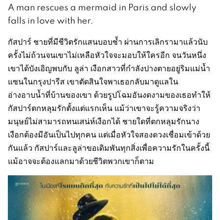
A man rescues a mermaid in Paris and slowly
falls in love with her.
กัสปาร์ ชายที่มีชีวิตรักแสนบอบช้ำ ผ่านการเลิกรามาแล้วนับ
ครั้งไม่ถ้วนจนเขาไม่เหลือหัวใจจะมอบให้ใครอีก จนวันหนึ่ง
เขาได้บังเอิญพบกับ ลูล่า เงือกสาวที่กำลังปางตายอยู่ริมแม่น้ำ
แซนในกรุงปารีส เขาตัดสินใจพาเธอกลับมาดูแลใน
อ่างอาบน้ำที่บ้านของเขา ด้วยรูปโฉมอันงดงามของเธอทำให้
กัสปาร์ตกหลุมรักตั้งแต่แรกเห็น แม้ว่าเขาจะรู้ความจริงว่า
มนุษย์ไม่สามารถทนเสน่ห์เงือกได้ ชายใดที่ตกหลุมรักนาง
เงือกต้องมีอันเป็นไปทุกคน แต่เมื่อหัวใจสองดวงเชื่อมเข้าด้วย
กันแล้ว กัสปาร์และลูล่าขอเดิมพันทุกสิ่งเพื่อความรักในครั้งนี้
แม้อาจจะต้องแลกมาด้วยชีวิตพวกเขาก็ตาม