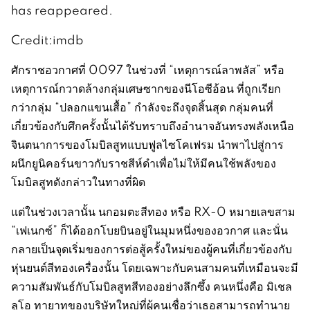
has reappeared.
Credit:imdb
ศักราชอวกาศที่ 0097 ในช่วงที่ “เหตุการณ์ลาพลัส” หรือ
เหตุการณ์กวาดล้างกลุ่มเศษซากของนีโอซีอ้อน ที่ถูกเรียก
กว่ากลุ่ม “ปลอกแขนเสื้อ” กำลังจะถึงจุดสิ้นสุด กลุ่มคนที่
เกี่ยวข้องกับศึกครั้งนั้นได้รับทราบถึงอำนาจอันทรงพลังเหนือ
จินตนาการของโมบิลสูทแบบฟูลไซโคเฟรม นำพาไปสู่การ
ผนึกยูนิคอร์นขาวกับราชสีห์ดำเพื่อไม่ให้มีคนใช้พลังของ
โมบิลสูทดังกล่าวในทางที่ผิด
แต่ในช่วงเวลานั้น นกอมตะสีทอง หรือ RX-0 หมายเลขสาม
“เฟเนกซ์” ก็ได้ออกโบยบินอยู่ในมุมหนึ่งของอวกาศ และนั่น
กลายเป็นจุดเริ่มของการต่อสู้ครั้งใหม่ของผู้คนที่เกี่ยวข้องกับ
หุ่นยนต์สีทองเครื่องนั้น โดยเฉพาะกับคนสามคนที่เหมือนจะมี
ความสัมพันธ์กับโมบิลสูทสีทองอย่างลึกซึ้ง คนหนึ่งคือ มิเชล
ลูโอ ทายาทของบริษัทใหญ่ที่ผู้คนเชื่อว่าเธอสามารถทำนาย