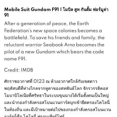
Mobile Suit Gundam F91 | โมบิล สูท กันดั้ม ฟอร์มูล่า
91
After a generation of peace, the Earth
Federation’s new space colonies becomes a
battlefield. To save his friends and family, the
reluctant warrior Seabook Arno becomes the
pilot of a new Gundam which bears the code
name F91.
Credit: IMDB
ศักราชอวกาศที่ 0123 ณ ห้วงอวกาศใกล้กับเขตดาว
พฤหัสบดีที่ห่างไกลจากหูตาของสหพันธ์โลก จักรวรรดิคอส
โมบาบิโลเนียที่ศรัทธาในระบบขุนนางได้เริ่มตั้งตนเป็นใหญ่
และนำกองกำลังครอสโบนแวนการ์ดบุกเข้ายึดครองโคโลนี่
ในท้องถิ่น และมีเป้าหมายต่อไปของกองกำลังครอสโบนแวน
การ์ดก็คือ โคโลนี่ ฟรอนเทียร์โฟร์