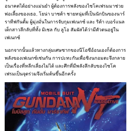
อนาคตได้อย่างแม่นยำ ผู้ต้องการพลังของไซโคเฟรมมาช่วย
พ่อเลี้ยงของเธอ, โยน่า บาซต้า ชายหนุ่มที่เป็นนักบินของนาร์
ราทีฟกันดั้ม ผู้มุ่งมั่นในการจับกุมเฟเนกซ์ และ ริต้า เบอร์แนล
เด็กสาวลึกลับที่ทั้ง มิเชล กับ ลูโอ สัมผัสได้ว่ามีตัวตนอยู่ใน
เฟเนกซ์
นอกจากนั้นแล้วทางกลุ่มเศษซากของนีโอซีอ้อนเองก็ต้องการ
พลังของเฟเนกซ์เช่นกัน การปะทะกันเพื่อชิงนกอมตะจึงกลาย
เป็นเรื่องที่หลีกเลี่ยงไม่ได้ และศึกที่มีพลังลึกลับของไซโค
เฟรมเป็นจุดร่วมจึงเริ่มต้นขึ้นอีกครั้ง