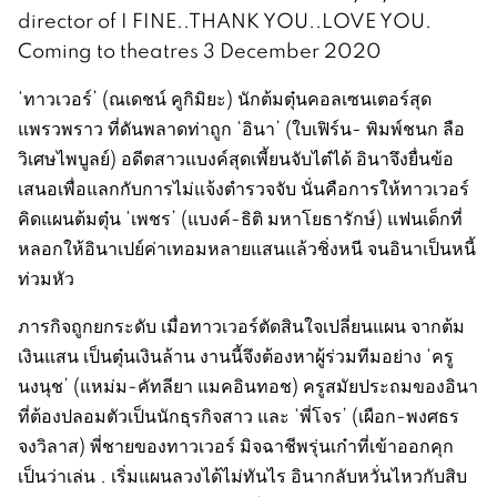
director of I FINE..THANK YOU..LOVE YOU.
Coming to theatres 3 December 2020
‘ทาวเวอร์’ (ณเดชน์ คูกิมิยะ) นักต้มตุ๋นคอลเซนเตอร์สุด
แพรวพราว ที่ดันพลาดท่าถูก ‘อินา’ (ใบเฟิร์น- พิมพ์ชนก ลือ
วิเศษไพบูลย์) อดีตสาวแบงค์สุดเพี้ยนจับไต๋ได้ อินาจึงยื่นข้อ
เสนอเพื่อแลกกับการไม่แจ้งตำรวจจับ นั่นคือการให้ทาวเวอร์
คิดแผนต้มตุ๋น ‘เพชร’ (แบงค์-ธิติ มหาโยธารักษ์) แฟนเด็กที่
หลอกให้อินาเปย์ค่าเทอมหลายแสนแล้วชิ่งหนี จนอินาเป็นหนี้
ท่วมหัว
ภารกิจถูกยกระดับ เมื่อทาวเวอร์ตัดสินใจเปลี่ยนแผน จากต้ม
เงินแสน เป็นตุ๋นเงินล้าน งานนี้จึงต้องหาผู้ร่วมทีมอย่าง ‘ครู
นงนุช’ (แหม่ม-คัทลียา แมคอินทอช) ครูสมัยประถมของอินา
ที่ต้องปลอมตัวเป็นนักธุรกิจสาว และ ‘พี่โจร’ (เผือก-พงศธร
จงวิลาส) พี่ชายของทาวเวอร์ มิจฉาชีพรุ่นเก๋าที่เข้าออกคุก
เป็นว่าเล่น . เริ่มแผนลวงได้ไม่ทันไร อินากลับหวั่นไหวกับสิบ