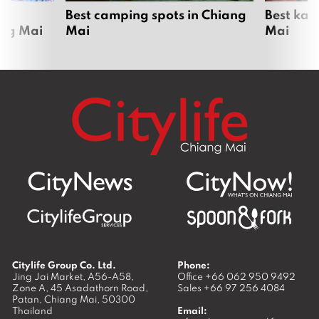
om
Best camping spots in Chiang
Best kar
ang Mai
Mai
Mai
Citylife Group Co. Ltd.
Phone:
Jing Jai Market, A56-A58,
Office
+66 062 950 9492
Zone A, 45 Asadathorn Road,
Sales
+66 97 256 4084
Patan,
Chiang Mai
,
50300
Thailand
Email: