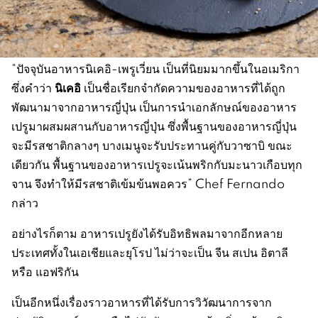
“ปัจจุบันอาหารนิเคอิ-เพรูเวี่ยน เป็นที่นิยมมากขึ้นในอเมริกา
นิเคอิ
ซึ่งคำว่า
เป็นชื่อเรียกจำกัดความของอาหารที่ได้ถูก
พัฒนามาจากอาหารญี่ปุ่น เป็นการนำเอกลักษณ์ของอาหาร
เปรูมาผสมผสานกับอาหารญี่ปุ่น ซึ่งพื้นฐานของอาหารญี่ปุ่น
จะมีรสชาติกลางๆ บางเมนูจะรับประทานคู่กับวาซาบิ ขณะ
เดียวกัน พื้นฐานของอาหารเปรูจะเน้นพริกกับมะนาวเกือบทุก
จาน จึงทำให้มีรสชาติเข้มข้นพอควร” Chef Fernando
กล่าว
อย่างไรก็ตาม อาหารเปรูยังได้รับอิทธิพลมาจากอีกหลาย
ประเทศทั้งในเอเชียและยุโรป ไม่ว่าจะเป็น จีน สเปน อิตาลี
หรือ แอฟริกัน
เป็นอีกหนึ่งเรื่องราวอาหารที่ได้รับการวิวัฒนาการจาก