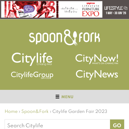
MENU
Home
›
Spoon&Fork
›
Citylife Garden Fair 2023
Search