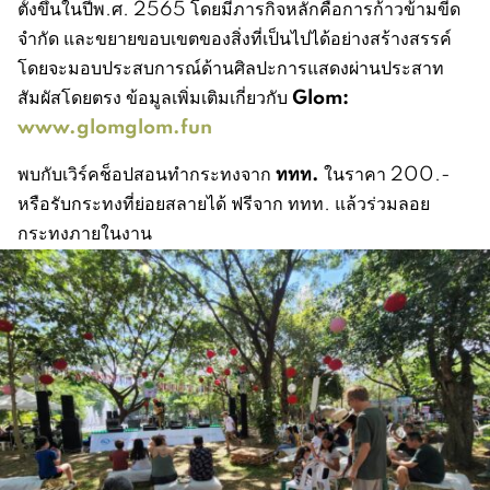
ตั้งขึ้นในปีพ.ศ. 2565 โดยมีภารกิจหลักคือการก้าวข้ามขีด
จำกัด และขยายขอบเขตของสิ่งที่เป็นไปได้อย่างสร้างสรรค์
โดยจะมอบประสบการณ์ด้านศิลปะการแสดงผ่านประสาท
Glom:
สัมผัสโดยตรง ข้อมูลเพิ่มเติมเกี่ยวกับ
www.glomglom.fun
ททท.
พบกับเวิร์คช็อปสอนทำกระทงจาก
ในราคา 200.-
หรือรับกระทงที่ย่อยสลายได้ ฟรีจาก ททท. แล้วร่วมลอย
กระทงภายในงาน