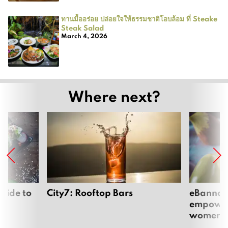
ทานมื้ออร่อย ปล่อยใจให้ธรรมชาติโอบล้อม ที่ Steake
Steak Salad
March 4, 2026
Where next?
uide to
City7: Rooftop Bars
eBannok:
empoweri
women