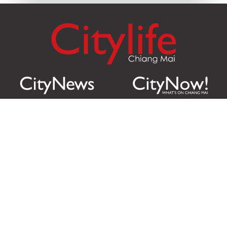
Citylife Group Co. Ltd.
Phone:
Jing Jai Market, A56-A58,
Office
+66 062 950 9492
Zone A, 45 Asadathorn Road,
Sales
+66 97 256 4084
Patan,
Chiang Mai
,
50300
Thailand
Email:
info@chiangmaicitylife.com