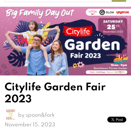
for:
Citylife Garden Fair
2023
by
spoon&fork
November 15, 2023