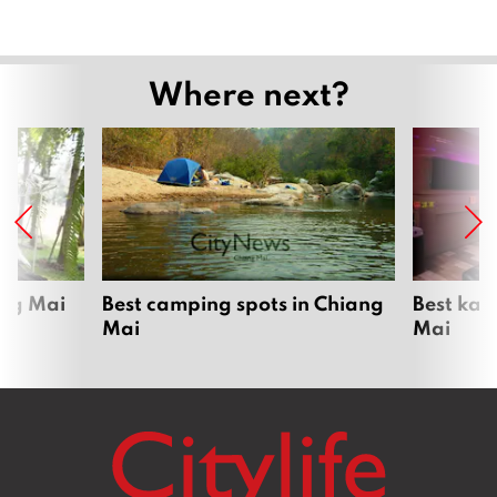
Where next?
ang Mai
Best camping spots in Chiang
Best kar
Mai
Mai