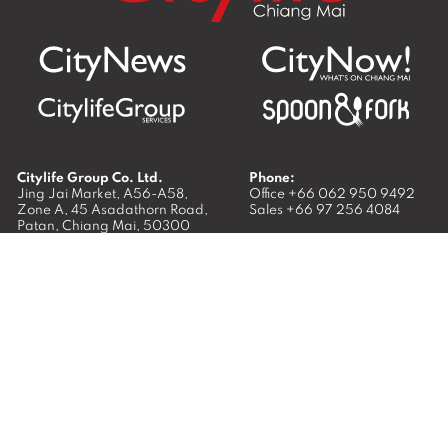
Citylife Group Co. Ltd.
Phone:
Jing Jai Market, A56-A58,
Office
+66 062 950 9492
Zone A, 45 Asadathorn Road,
Sales
+66 97 256 4084
Patan,
Chiang Mai
,
50300
Thailand
Email:
info@chiangmaicitylife.com
How can Citylife help your business?
Email:
sales@chiangmaicitylife.com