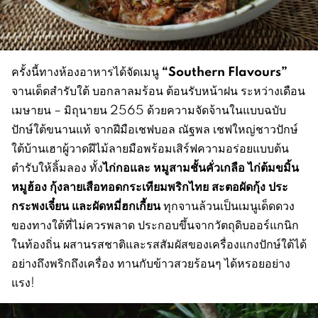
“Southern Flavours”
ครั้งนี้ทางห้องอาหารได้จัดเมนู
จานเด็ดสำรับใต้ บอกลาลมร้อน ต้อนรับหน้าฝน ระหว่างเดือน
เมษายน – มิถุนายน 2565 ด้วยความจัดจ้านในแบบฉบับ
ปักษ์ใต้ขนานแท้ จากฝีมือเชฟบอล ณัฐพล เชฟใหญ่ชาวปักษ์
ใต้บ้านเฮาผู้วาดฝีไม้ลายมือพร้อมเสิร์ฟความอร่อยแบบต้น
ไก่กอและ หมูสามชั้นคั่วเกลือ ไก่ต้มขมิ้น
ตำรับให้ลิ้มลอง ทั้ง
หมูฮ้อง กุ้งลายเสือทอดกระเทียมพริกไทย สะตอผัดกุ้ง ประ
กระพงเจี๋ยน และผัดหมี่ฮกเกี้ยน
ทุกจานล้วนเป็นเมนูเด็ดดวง
ของทางใต้ที่ไม่ควรพลาด ประกอบขึ้นจากวัตถุดิบออร์แกนิก
ในท้องถิ่น ผสานรสชาติและรสสัมผัสของเครื่องแกงปักษ์ใต้ได้
อย่างถึงพริกถึงเครื่อง ทานกับข้าวสวยร้อนๆ ได้หรอยอย่าง
แรง!