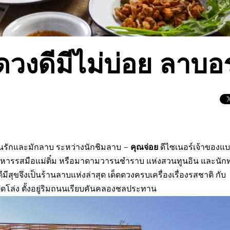
วงดีมีไม่บ่อย ลาบอร
คุณจ่อย
คนรักและมักลาบ ระหว่างนักชิมลาบ –
ดีไซเนอร์เจ้าของแบ
ับอาหารรสมือแม่ติ๋ม หรือมาดามวารนชำราบ แห่งสวนทูนอิน และนั
ีสุขจึงเป็นร้านลาบแห่งล่าสุด เด็ดดวงครบเครื่องเรื่องรสชาติ กับ
ดโล่ง ตั้งอยู่ริมถนนเรียบคันคลองชลประทาน