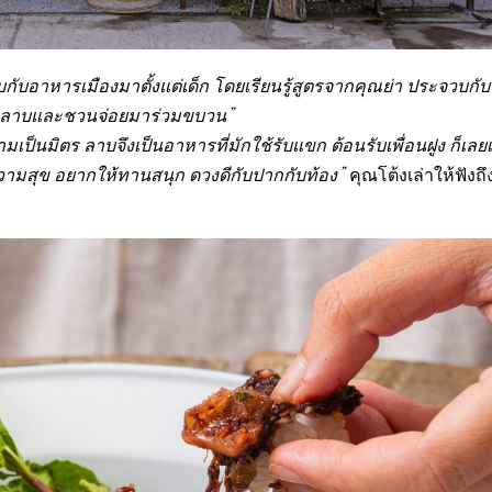
อาหารเมืองมาตั้งแต่เด็ก โดยเรียนรู้สูตรจากคุณย่า ประจวบกับท
ิดร้านลาบและชวนจ่อยมาร่วมขบวน”
เป็นมิตร ลาบจึงเป็นอาหารที่มักใช้รับแขก ต้อนรับเพื่อนฝูง ก็เลยเ
ความสุข อยากให้ทานสนุก ดวงดีกับปากกับท้อง”
คุณโต้งเล่าให้ฟังถึ