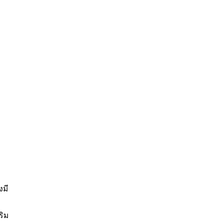
งมี
ริม