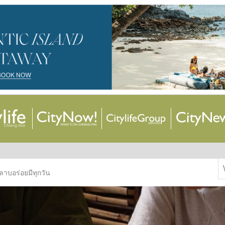
S
 ลาบอร่อยมีทุกวัน
f