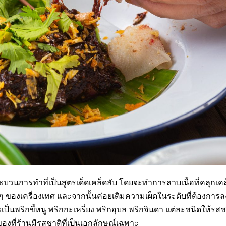
ระบวนการทำที่เป็นสูตรเด็ดเคล็ดลับ โดยจะทำการลาบเนื้อที่คลุกเคล
ๆ ของเครื่องเทศ และจากนั้นค่อยเติมความเผ็ดในระดับที่ต้องการ
็นพริกขี้หนู พริกกะเหรี่ยง พริกอุบล พริกจินดา แต่ละชนิดให้รสชา
ที่ร้านมีรสชาติที่เป็นเอกลักษณ์เฉพาะ