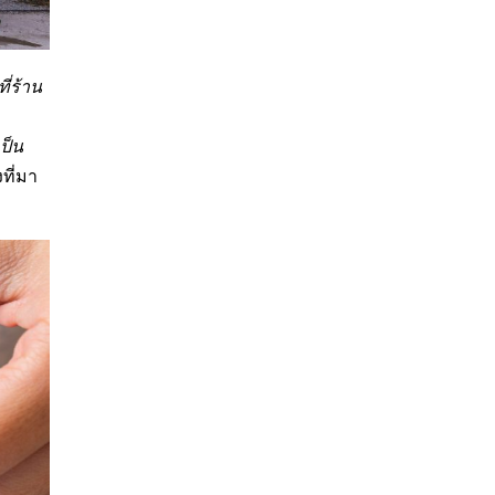
ี่ร้าน
ป็น
งที่มา