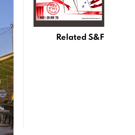
Related S&F