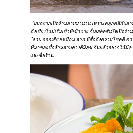
“ผมอยากเปิดร้านลาบมานาน เพราะคลุกคลีกับลาบกับ
ถึงเชียงใหม่เริ่มเข้าที่เข้าทาง ก็เลยตัดสินใจเป
“ลาบ ออกเสียงเหมือน ลาภ ที่สื่อถึงความโชคดี ความ
ที่มาของชื่อร้านลาบดวงดีมีสุข กินแล้วอยากให้มี
และชื่อร้าน