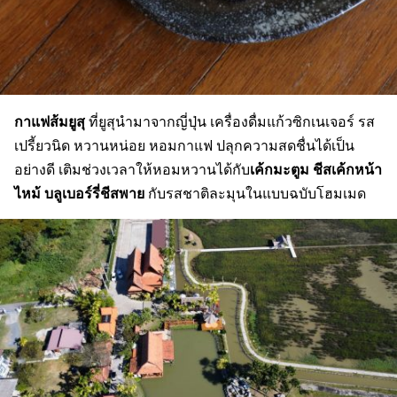
กาแฟส้มยูสุ
ที่ยูสุนำมาจากญี่ปุ่น เครื่องดื่มแก้วซิกเนเจอร์ รส
เปรี้ยวนิด หวานหน่อย หอมกาแฟ ปลุกความสดชื่นได้เป็น
เค้กมะตูม ชีสเค้กหน้า
อย่างดี เติมช่วงเวลาให้หอมหวานได้กับ
ไหม้ บลูเบอร์รี่ชีสพาย
กับรสชาติละมุนในแบบฉบับโฮมเมด