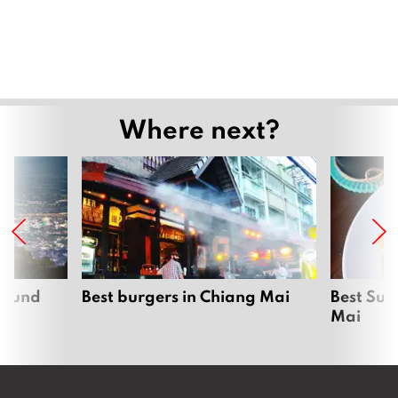
Where next?
around
Best burgers in Chiang Mai
Best Sun
Mai