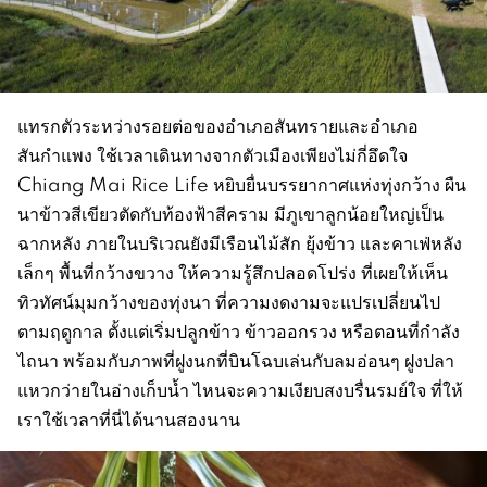
แทรกตัวระหว่างรอยต่อของอำเภอสันทรายและอำเภอ
สันกำแพง ใช้เวลาเดินทางจากตัวเมืองเพียงไม่กี่อึดใจ
Chiang Mai Rice Life หยิบยื่นบรรยากาศแห่งทุ่งกว้าง ผืน
นาข้าวสีเขียวตัดกับท้องฟ้าสีคราม มีภูเขาลูกน้อยใหญ่เป็น
ฉากหลัง ภายในบริเวณยังมีเรือนไม้สัก ยุ้งข้าว และคาเฟ่หลัง
เล็กๆ พื้นที่กว้างขวาง ให้ความรู้สึกปลอดโปร่ง ที่เผยให้เห็น
ทิวทัศน์มุมกว้างของทุ่งนา ที่ความงดงามจะแปรเปลี่ยนไป
ตามฤดูกาล ตั้งแต่เริ่มปลูกข้าว ข้าวออกรวง หรือตอนที่กำลัง
ไถนา พร้อมกับภาพที่ฝูงนกที่บินโฉบเล่นกับลมอ่อนๆ ฝูงปลา
แหวกว่ายในอ่างเก็บน้ำ ไหนจะความเงียบสงบรื่นรมย์ใจ ที่ให้
เราใช้เวลาที่นี่ได้นานสองนาน