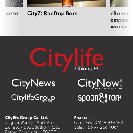
uide to
City7: Rooftop Bars
eBannok:
empoweri
women
Citylife Group Co. Ltd.
Phone:
Jing Jai Market, A56-A58,
Office
+66 062 950 9492
Zone A, 45 Asadathorn Road,
Sales
+66 97 256 4084
Patan,
Chiang Mai
,
50300