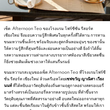
เซ็ต Afternoon Tea ของโรงแรม โฟร์ซีซั่น รีสอร์ท
เชียงใหม่ จึงมอบความรู้สึกพิเศษในทุกครั้งที่ได้ทาน การทาน
ขนมหวานชิ้นเล็กๆ พร้อมจิบและสูดกลิ่นหอมอุ่นๆ ของชานั้น
ให้ความรู้สึกที่สุนทรีย์และผ่อนคลายเป็นอย่างดี ยิ่งถ้าได้ลิ้ม
รสความหอมหวานท่ามกลางบรรยากาศท้องนาสีเขียวสดชื่น
ก็ยิ่งช่วยเติมเต็มช่วงเวลาให้แสนรื่นรมย์
ขนมหวานรสะมุนของเซ็ต Afternoon Tea ที่โรงแรมโฟร์ซี
เชฟขวัญ ญาณิศา เวียง
ซั่น รีสอร์ท เชียงใหม่ ล้วนครีเอทโดย
นนท์
ที่ได้หยิบเอาวัตถุดิบท้องถิ่นตามฤดูกาลอย่างสตรอเบอรี่
มาสร้างสรรค์เป็นเบเกอรี่หลากหลายรูปแบบ ที่ทำขึ้นจาก
วัตถุดิบคุณภาพที่คัดสรรมาอย่างดี อบสดใหม่ออกจากเตาทุก
วัน แต่ละชิ้นจัดเรียงมาในตู้กับข้าวชิ้นจิ๋วสีสดใส พร้อมให้เรา