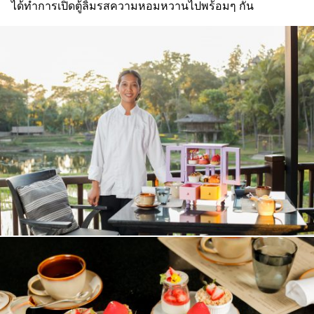
ได้ทำการเปิดตู้ลิ้มรสความหอมหวานไปพร้อมๆ กัน