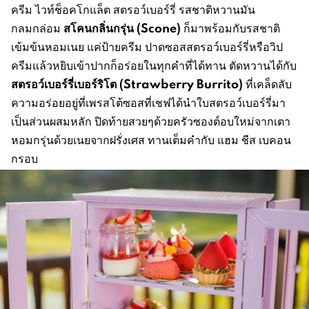
ครีม ไวท์ช็อคโกแล็ต สตรอว์เบอร์รี่ รสชาติหวานมัน
สโคนกลิ่นกรุ่น (Scone)
กลมกล่อม
ก็มาพร้อมกับรสชาติ
เข้มข้นหอมเนย แค่ป้ายครีม ปาดซอสสตรอว์เบอร์รี่หรือวิป
ครีมแล้วหยิบเข้าปากก็อร่อยในทุกคำที่ได้ทาน ตัดหวานได้กับ
สตรอว์เบอร์รี่เบอร์ริโต (Strawberry Burrito)
ที่เคล็ดลับ
ความอร่อยอยู่ที่เพรสโต้ซอสที่เชฟได้นำใบสตรอว์เบอร์รี่มา
เป็นส่วนผสมหลัก ปิดท้ายสวยๆด้วยครัวซองต์อบใหม่จากเตา
หอมกรุ่นด้วยเนยจากฝรั่งเศส ทานเต็มคำกับ แฮม ชีส เบคอน
กรอบ