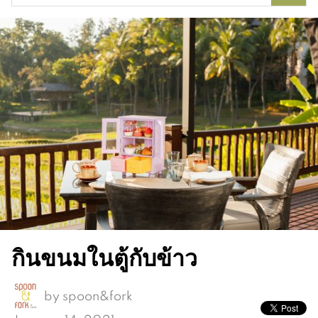
for:
กินขนมในตู้กับข้าว
by
spoon&fork