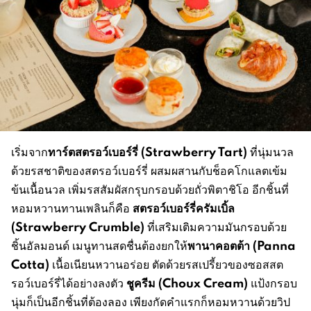
ทาร์ตสตรอว์เบอร์รี่ (Strawberry Tart)
เริ่มจาก
ที่นุ่มนวล
ด้วยรสชาติของสตรอว์เบอร์รี่ ผสมผสานกับช็อคโกแลตเข้ม
ข้นเนื้อนวล เพิ่มรสสัมผัสกรุบกรอบด้วยถั่วพิตาชิโอ อีกชิ้นที่
สตรอว์เบอร์รี่ครัมเบิ้ล
หอมหวานทานเพลินก็คือ
(Strawberry Crumble)
ที่เสริมเติมความมันกรอบด้วย
พานาคอตต้า (Panna
ชิ้นอัลมอนด์ เมนูทานสดชื่นต้องยกให้
Cotta)
เนื้อเนียนหวานอร่อย ตัดด้วยรสเปรี้ยวของซอสสต
ชูครีม (Choux Cream)
รอว์เบอร์รี่ได้อย่างลงตัว
แป้งกรอบ
นุ่มก็เป็นอีกชิ้นที่ต้องลอง เพียงกัดคำแรกก็หอมหวานด้วยวิป