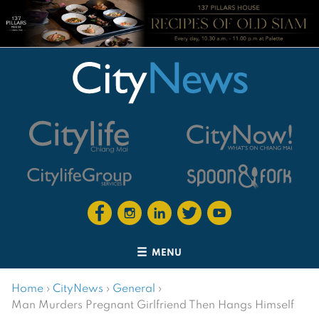
MENU
Home
›
CityNews
›
General
›
Man Murders Pregnant Girlfriend Then Hangs Himself