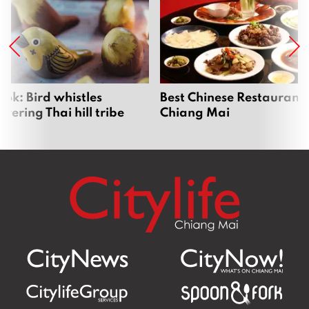
ok: Bird whistles
Best Chinese Restaurants
ering Thai hill tribe
Chiang Mai
en