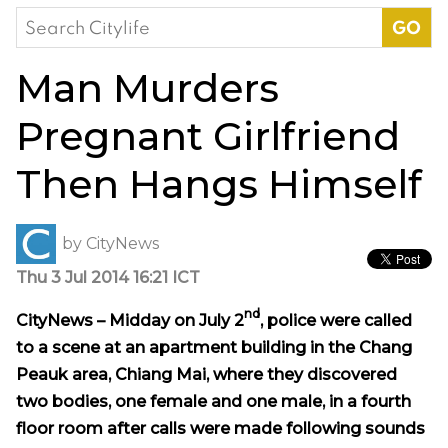
Search
for:
Man Murders
Pregnant Girlfriend
Then Hangs Himself
by
CityNews
Thu 3 Jul 2014 16:21 ICT
nd
CityNews – Midday on July 2
, police were called
to a scene at an apartment building in the Chang
P
eau
k area, Chiang Mai, where they discovered
two bodies, one female and one male, in a fourth
floor room after calls were made following sounds