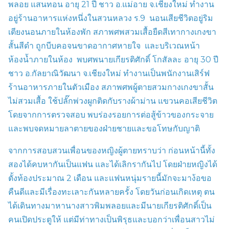
พลอย แสนทอน อายุ
21
ปี ชาว อ.แม่อาย จ.เชียงใหม่ ทำงาน
อยู่ร้านอาหารแห่งหนึ่งในสวนหลวง ร.
9
นอนเสียชีวิตอยู่ริม
เตียงนอนภายในห้องพัก สภาพศพสวมเสื้อยืดสีเทากางเกงขา
สั้นสีดำ ถูกบีบคอจนขาดอากาศหายใจ
และบริเวณหน้า
ห้องน้ำภายในห้อง
พบศพนายเกียรติศักดิ์ โกสัลละ อายุ
30
ปี
ชาว อ.กัลยาณิวัฒนา จ.เชียงใหม่ ทำงานเป็นพนักงานเสิร์ฟ
ร้านอาหารภายในตัวเมือง สภาพศพผู้ตายสวมกางเกงขาสั้น
ไม่สวมเสื้อ ใช้ปลั๊กพ่วงผูกติดกับรางผ้าม่าน แขวนคอเสียชีวิต
โดยจากการตรวจสอบ พบร่องรอยการต่อสู้ข้าวของกระจาย
และพบจดหมายลาตายของฝ่ายชายและขอโทษกับญาติ
จากการสอบสวนเพื่อนของหญิงผู้ตายทราบว่า ก่อนหน้านี้ทั้ง
สองได้คบหากันเป็นแฟน และได้เลิกรากันไป โดยฝ่ายหญิงได้
ตั้งท้องประมาณ
2
เดือน และแฟนหนุ่มรายนี้มักจะมาง้อขอ
คืนดีและมีเรื่องทะเลาะกันหลายครั้ง โดยวันก่อนเกิดเหตุ ตน
ได้เดินทางมาหานางสาวพิมพลอยและมีนายเกียรติศักดิ์เป็น
คนเปิดประตูให้ แต่มีท่าทางเป็นพิรุธและบอกว่าเพื่อนสาวไม่