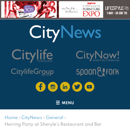
MENU
Home
›
CityNews
›
General
›
Herring Party at Sheryle’s Restaurant and Bar