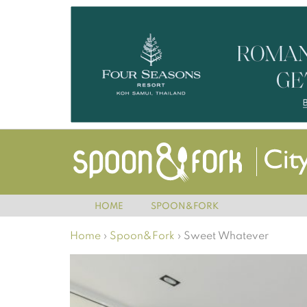
HOME
SPOON&FORK
Home
›
Spoon&Fork
›
Sweet Whatever