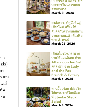
เกาะซิซิลี ผ่านรสชาติที่
บอกเล่าวัฒนธรรมบน
จานอาหาร
March 31, 2026
ส่งต่อรสชาติคู่หัวหินสู่
เชียงใหม่ พร้อมให้
สัมผัสกับความหอมกรุ่น
จากเตาอบแล้ว ที่แม่ริม
พาย & คาเฟ่
March 26, 2026
เติมเต็มช่วงเวลายาม
ลาก
บ่ายให้แสนพิเศษ ด้วย
Afternoon Tea Set
czki)
สุดละมุน จาก Lady
 ชา
and the Fox –
Brunch & Eatery
อก และ
March 6, 2026
เคมี
ทานมื้ออร่อย ปล่อยใจ
กัด
ให้ธรรมชาติโอบล้อม
ike
ที่ Steake Steak
Salad
March 4, 2026