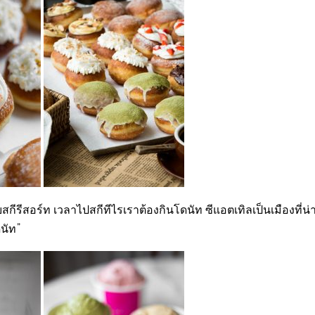
กีรีสอร์ท เวลาไปสกีทีไรเราต้องกินโดนัท ซีแอตเทิลเป็นเมืองที่น่า
ดนัท”