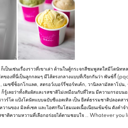
็นเช่นเรื่องราวที่เขาเล่า ด้านในตู้กระจกสีชมพูสดใสมีโดนัทห
ของที่นี่เป็นลูกกลมๆ มีไส้ตรงกลางแบบที่เรียกกันว่า พันช์กี้ (pą
มัทฉะ, เมซซี่ช็อกโกแลต, สตรอว์เบอร์รี่ชอร์ทเค้ก, วานิลลามัสคาโปน,
 ก็รู้เลยว่าทั้งสัมผัสและรสชาติไม่เหมือนกับที่ไหน มีความกรอบน
ของซาวร์โด แป้งโดนัทแบบฉบับซีแอตเทิล เป็น ยีสต์ธรรมชาติปลอดสาร
มหวานของ มิลค์เชค และไอศกรีมโฮมเมดเนื้อเนียนเข้มข้น ดังคำจำ
าติความหวานที่เลือกอร่อยได้ตามชอบใจ .. Whatever you l