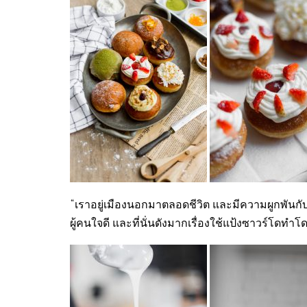
“เราอยู่เมืองนอกมาตลอดชีวิต และมีความผูกพันกับส
ผู้คนใจดี และที่นั่นดังมากเรื่องใช้แป้งซาวร์โดทำโ