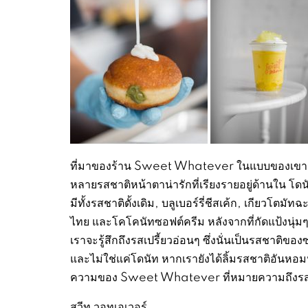
ที่มาของร้าน Sweet Whatever ในแบบของเขา ก็เป
หลายรสชาติหน้าตาน่ารักที่เรียงรายอยู่ด้านใน โดนัท
มีทั้งรสชาติดั้งเดิม, บลูเบอร์รี่ชีสเค้ก, เกียวโต
ไทย และโคโคนัทซอฟต์ครีม หลังจากที่กัดแป้งนุ่มๆ
เราจะรู้สึกถึงรสเปรี้ยวอ่อนๆ ซึ่งนั่นเป็นรสชาติ
และไม่ใช่แค่โดนัท หากเรายังได้ลิ้มรสชาติอันหอ
ความของ Sweet Whatever ที่หมายความถึงรสช
สวีท วอทเอเวอร์