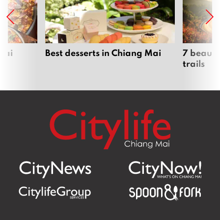
Mai
Best desserts in Chiang Mai
7 beauti
trails