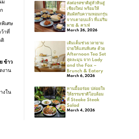
นม
ส่งต่อรสชาติคู่หัวหินสู่
เชียงใหม่ พร้อมให้
ูก
สัมผัสกับความหอมกรุ่น
จากเตาอบแล้ว ที่แม่ริม
คพิเศษ
พาย & คาเฟ่
March 26, 2026
้าที่
ติ
เติมเต็มช่วงเวลายาม
บ่ายให้แสนพิเศษ ด้วย
Afternoon Tea Set
สุดละมุน จาก Lady
ย ข้าว
and the Fox –
ัดงาน
Brunch & Eatery
March 6, 2026
ทานมื้ออร่อย ปล่อยใจ
้างใน
ให้ธรรมชาติโอบล้อม
ที่ Steake Steak
Salad
March 4, 2026