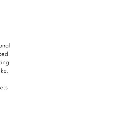
onal
ked
ting
ake,
ets