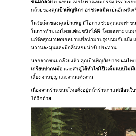
ขนมกล้วย
เป็นขนมไทยโบราณที่มีกรรมวิธีทำเรีย
คุณป้าเพ็ญนิภา อาชวะสมิต
กล้วยของ
เป็นอีกหนึ่
ในวัยเด็กของคุณป้าเพ็ญ มีโอกาสช่วยคุณแม่ทำ
ในการทำขนมไทยแต่ละชนิดได้ดี โดยเฉพาะขนมกล้ว
แก่จัดสุกมาบดพอหยาบเพื่อนำมาปรุงขนมกับแป้ง แล
หวานละมุนและมีกลิ่นหอมน่ารับประทาน
นอกจากขนมกล้วยแล้ว คุณป้าเพ็ญยังขายขนมไท
เกรียบปากหม้อ
สาคูไส้หัวไชโป๊วเค็มแบบไม่มีเน
และ
เลี้ยง งานบุญ และงานแต่งงาน
เนื่องจากร้านขนมไทยตั้งอยู่หน้าร้านกาแฟเฮือนใบ
ได้อีกด้วย