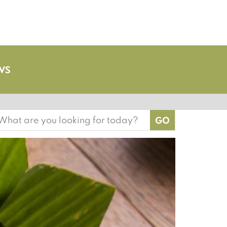
earch
or: