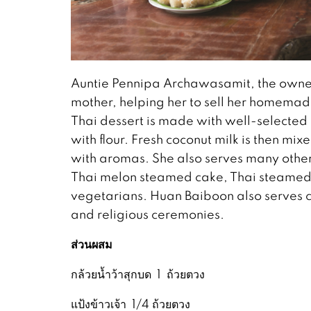
Auntie Pennipa Archawasamit, the owner
mother, helping her to sell her homemad
Thai dessert is made with well-selecte
with flour. Fresh coconut milk is then mix
with aromas. She also serves many other
Thai melon steamed cake, Thai steamed r
vegetarians. Huan Baiboon also serves c
and religious ceremonies.
ส่วนผสม
กล้วยน้ำว้าสุกบด 1 ถ้วยตวง
แป้งข้าวเจ้า 1/4 ถ้วยตวง