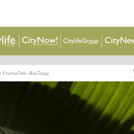
S
 ร้านขนมไทย-เฮือนใบบุญ
f