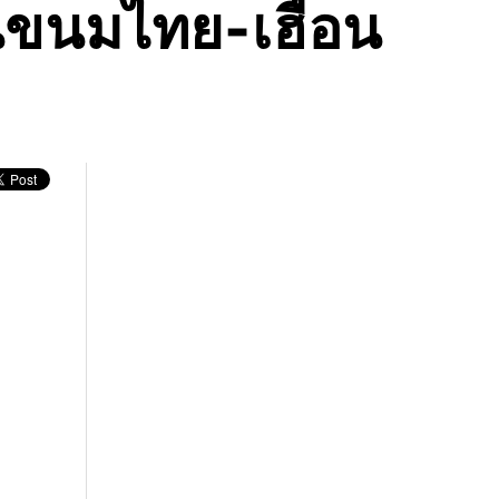
นขนมไทย-เฮือน