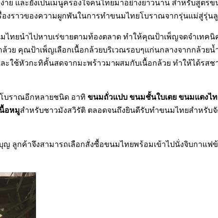
บง่าย และยังเป็นเมนูครองใจคนไทยมาอย่างยาวนาน สำหรับสูตรข
งเรื่องราวของความผูกพันในการทำขนมไทยโบราณจากรุ่นแม่สู่รุ่นล
ขนมไทยนำไปหาบเร่ขายตามท้องตลาด ทำให้คุณป้าเพ็ญจดจำเทคนิ
ย คุณป้าเพ็ญเลือกเนื้อกล้วยบริเวณรอบๆแก่นกลางจากกล้วยน้ำว
ะใช้หัวกะทิคั้นสดจากมะพร้าวมาผสมกับเนื้อกล้วย ทำให้ได้รสชา
ขนมถั่วแปบ ขนมชั้นใบเตย ขนมแตงไท
ยโบราณอีกหลายชนิด อาทิ
ื้อหมู
สำหรับชาวมังสวิรัติ ตลอดจนถึงยินดีรับทำขนมไทยสำหรับจ
บุญ ลูกค้าจึงสามารถเลือกสั่งซื้อขนมไทยพร้อมเข้าไปนั่งจิบกาแฟข