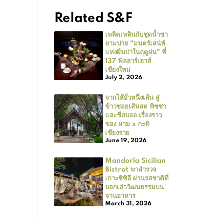
Related S&F
เพลิดเพลินกับชุดน้ำชา
ยามบ่าย “มนตร์เสน่ห์
แห่งผืนป่าในฤดูฝน” ที่
137 พิลลาร์เฮาส์
เชียงใหม่
July 2, 2026
จากไส้อั่วหนึ่งเส้น สู่
ข้าวซอยเส้นสด พิซซ่า
และชีสบอล เรื่องราว
ของ ผาม x กะทิ
เชียงราย
June 19, 2026
Mandorla Sicilian
Bistrot พาสำรวจ
เกาะซิซิลี ผ่านรสชาติที่
บอกเล่าวัฒนธรรมบน
จานอาหาร
March 31, 2026