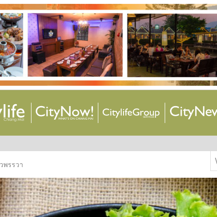
S
ัวพรรวา
f