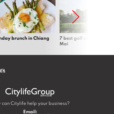
nday brunch in Chiang
7 best golf courses in Ch
Mai
can Citylife help your business?
Email: