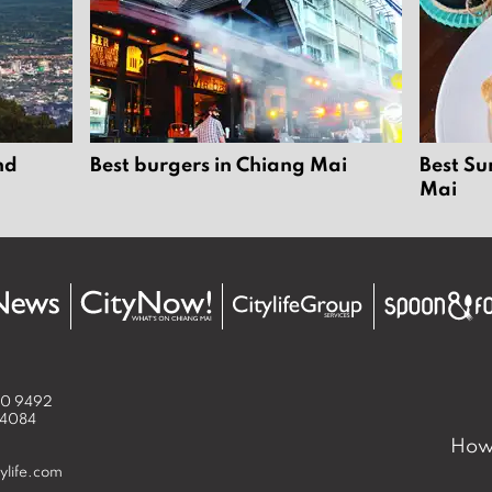
nd
Best burgers in Chiang Mai
Best Su
Mai
50 9492
 4084
How 
ylife.com