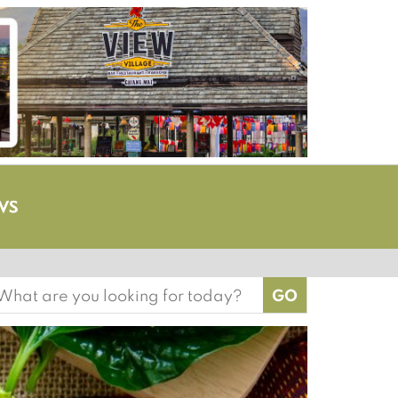
earch
or: