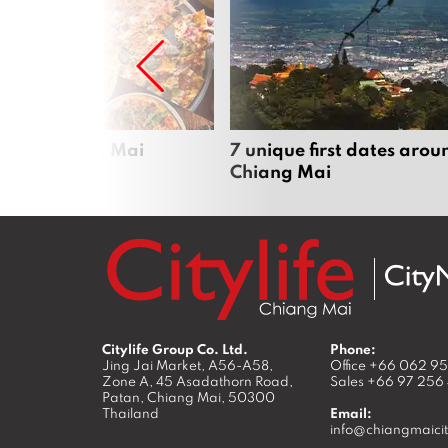
zza in Chiang Mai
7 unique first dates arou
Chiang Mai
Citylife Group Co. Ltd.
Phone:
Jing Jai Market, A56-A58,
Office
+66 062 9
Zone A, 45 Asadathorn Road,
Sales
+66 97 256
Patan,
Chiang Mai
,
50300
Thailand
Email:
info@chiangmaicit