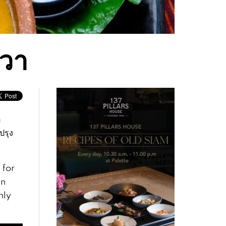
วา
ี
ปรุง
 for
in
nly