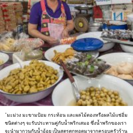
“มะม่วง มะขามป้อม กระท้อน และผลไม้ดองหรือผลไม้แช่อิ่ม
ชนิดต่างๆ จะรับประทานคู่กับน้ำพริกเสมอ ซึ่งน้ำพริกของเรา
จะนำมากวนกับน้ำอ้อย เป็นสูตรตกทอดมาจากครอบครัวร้าน