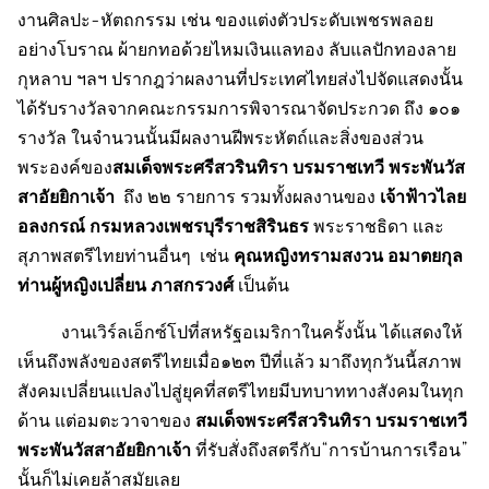
งานศิลปะ-หัตถกรรม เช่น ของแต่งตัวประดับเพชรพลอย
อย่างโบราณ ผ้ายกทอด้วยไหมเงินแลทอง ลับแลปักทองลาย
กุหลาบ ฯลฯ ปรากฎว่าผลงานที่ประเทศไทยส่งไปจัดแสดงนั้น
ได้รับรางวัลจากคณะกรรมการพิจารณาจัดประกวด ถึง ๑๐๑
รางวัล ในจำนวนนั้นมีผลงานฝีพระหัตถ์และสิ่งของส่วน
สมเด็จพระศรีสวรินทิรา บรมราชเทวี พระพันวัส
พระองค์ของ
สาอัยยิกาเจ้า
เจ้าฟ้าวไลย
ถึง ๒๒ รายการ รวมทั้งผลงานของ
อลงกรณ์ กรมหลวงเพชรบุรีราชสิรินธร
พระราชธิดา และ
คุณหญิงทรามสงวน อมาตยกุล
สุภาพสตรีไทยท่านอื่นๆ เช่น
ท่านผู้หญิงเปลี่ยน ภาสกรวงศ์
เป็นต้น
งานเวิร์ลเอ็กซ์โปที่สหรัฐอเมริกาในครั้งนั้น ได้แสดงให้
เห็นถึงพลังของสตรีไทยเมื่อ๑๒๓ ปีที่แล้ว มาถึงทุกวันนี้สภาพ
สังคมเปลี่ยนแปลงไปสู่ยุคที่สตรีไทยมีบทบาททางสังคมในทุก
สมเด็จพระศรีสวรินทิรา บรมราชเทวี
ด้าน แต่อมตะวาจาของ
พระพันวัสสาอัยยิกาเจ้า
ที่รับสั่งถึงสตรีกับ“การบ้านการเรือน”
นั้นก็ไม่เคยล้าสมัยเลย