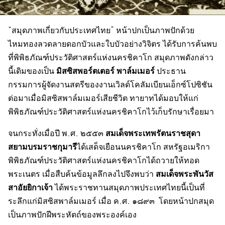
“สมุดภาพเกี่ยวกับประเทศไทย” หน้าปกเป็นภาพปักด้วย
ไหมทองลวดลายดอกบัวและใบบัวอย่างวิจิตร ได้รับการค้นพบ
ที่พิพิธภัณฑ์ประวัติศาสตร์แห่งนครชิคาโก สมุดภาพดังกล่าว
มิสซิสพอร์ตเตอร์ พาล์มเมอร์
นี้เดิมของเป็น
ประธาน
กรรมการผู้จัดงานสตรีของงานเวิลด์โคลัมเบียนเอ็กซ์โปซิชัน
ต่อมาเมื่อมิสซิสพาล์มเมอร์เสียชีวิต ทายาทได้มอบให้แก่
พิพิธภัณฑ์ประวัติศาสตร์แห่งนครชิคาโกไว้เก็บรักษาเรื่อยมา
สมเด็จพระเทพรัตนราชสุดา
จนกระทั่งเมื่อปี พ.ศ. ๒๕๕๓
สยามบรมราชกุมารี
ได้เสด็จเยือนนครชิคาโก สหรัฐอเมริกา
พิพิธภัณฑ์ประวัติศาสตร์แห่งนครชิคาโกได้ถวายให้ทอด
สมเด็จพระพันวัส
พระเนตร เมื่อสืบค้นข้อมูลลึกลงไปจึงพบว่า
สาอัยยิกาเจ้า
ได้พระราชทานสมุดภาพประเทศไทยนี้เป็นที่
ระลึกแก่มิสซิสพาล์มเมอร์ เมื่อ ค.ศ. ๑๘๙๓ โดยหน้าปกสมุด
เป็นภาพปักฝีพระหัตถ์ของพระองค์เอง