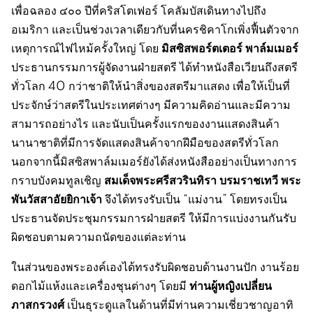
เพื่อฉลอง ๔๐๐ ปีที่คริสโตเฟอร์ โคลัมบัสเดินทางไปถึง
อเมริกา และเป็นช่วงเวลาเดียวกับที่นครชิคาโกเพิ่งฟื้นตัวจาก
มิสซิสพอร์ตเตอร์ พาล์มเมอร์
เหตุการณ์ไฟไหม้ครั้งใหญ่ โดย
ประธานกรรมการผู้จัดงานฝ่ายสตรี ได้ทำหนังสือเวียนถึงสตรี
ทั่วโลก 40 กว่าชาติให้นำสิ่งของสตรีมาแสดง เพื่อให้เป็นที่
ประจักษ์ว่าสตรีในประเทศต่างๆ มีความคิดอ่านและมีความ
สามารถอย่างไร และนับเป็นครั้งแรกของงานแสดงสินค้า
นานาชาติที่มีการจัดแสดงสินค้าจากฝีมือของสตรีทั่วโลก
นอกจากนี้มิสซิสพาล์มเมอร์ยังได้ส่งหนังสืออย่างเป็นทางการ
สมเด็จพระศรีสวรินทิรา บรมราชเทวี พระ
กราบบังคมทูลเชิญ
พันวัสสาอัยยิกาเจ้า
จึงได้ทรงรับเป็น “แม่งาน” โดยทรงเป็น
ประธานจัดประชุมกรรมการฝ่ายสตรี ให้มีการแบ่งงานกันรับ
ผิดชอบตามความถนัดของแต่ละท่าน
ในส่วนของพระองค์เองได้ทรงรับผิดชอบด้านงานปัก งานร้อย
ท่านผู้หญิงเปลี่ยน
ดอกไม้แห้งและเครื่องชุนต่างๆ โดยมี
ภาสกรวงศ์
เป็นธุระดูแลในด้านที่มีท่านความเชี่ยวชาญอาทิ