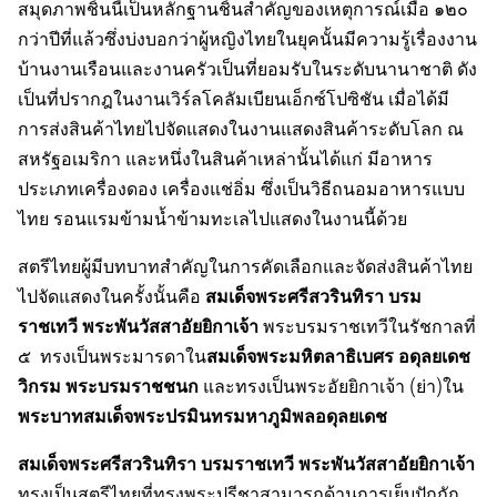
สมุดภาพชิ้นนี้เป็นหลักฐานชิ้นสำคัญของเหตุการณ์เมื่อ ๑๒๐
กว่าปีที่แล้วซึ่งบ่งบอกว่าผู้หญิงไทยในยุคนั้นมีความรู้เรื่องงาน
บ้านงานเรือนและงานครัวเป็นที่ยอมรับในระดับนานาชาติ ดัง
เป็นที่ปรากฎในงานเวิร์ลโคลัมเบียนเอ็กซ์โปซิชัน เมื่อได้มี
การส่งสินค้าไทยไปจัดแสดงในงานแสดงสินค้าระดับโลก ณ
สหรัฐอเมริกา และหนึ่งในสินค้าเหล่านั้นได้แก่ มีอาหาร
ประเภทเครื่องดอง เครื่องแช่อิ่ม ซึ่งเป็นวิธีถนอมอาหารแบบ
ไทย รอนแรมข้ามน้ำข้ามทะเลไปแสดงในงานนี้ด้วย
สตรีไทยผู้มีบทบาทสำคัญในการคัดเลือกและจัดส่งสินค้าไทย
สมเด็จพระศรีสวรินทิรา บรม
ไปจัดแสดงในครั้งนั้นคือ
ราชเทวี พระพันวัสสาอัยยิกาเจ้า
พระบรมราชเทวีในรัชกาลที่
สมเด็จพระมหิตลาธิเบศร อดุลยเดช
๕ ทรงเป็นพระมารดาใน
วิกรม พระบรมราช
ชนก
และทรงเป็นพระอัยยิกาเจ้า (ย่า)ใน
พระบาทสมเด็จพระปรมินทรมหาภูมิพลอดุลยเดช
สมเด็จพระศรีสวรินทิรา บรมราชเทวี พระพันวัสสาอัยยิกาเจ้า
ทรงเป็นสตรีไทยที่ทรงพระปรีชาสามารถด้านการเย็บปักถัก