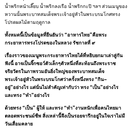
น้ำพริกหนำเลี๊ยบ น้ำพริกลงเรือ น้ำพริกกะปิ ฯลฯ ส่วนเมนูของ
หวานนั้นพระบาทสมเด็จพระเจ้าอยู่หัวในพระบรมโกศทรง
โปรดผลไม้ตามฤดูกาล
ทั้งหมดนี้เป็นข้อมูลที่ยืนยันว่า
“
อาหารไทย
”
คือพระ
กระยาหารทรงโปรดของในหลวง รัชกาลที่ ๙
เรื่องราวของเมนูพระกระยาหารไทยได้ที่หยิบยกมาเล่าสู่กัน
ฟังนี้
อาจเป็นจิ๊กซอว์ตัวเล็กๆตัวหนึ่งที่สะท้อนถึงพระราช
จริยวัตรในภาพรวมอันยิ่งใหญ่ของพระบาทสมเด็จ
พระเจ้าอยู่หัวในพระบรมโกศว่าครั้งหนึ่งทรง
“
กิน
–
อยู่
”
อย่างไร แต่นั่นไม่สำคัญเท่ากับว่า ทรง
“
เป็น
”
อย่างไร
และทรง
“
ทำ
”
อย่างไร
ด้วยทรง
“
เป็น
”
ผู้ให้ และทรง
“
ทำ
”
งานหนักเพื่อคนไทยมา
ตลอดพระชนม์ชีพ สิ่งเหล่านี้จึงเป็นรอยจารึกอยู่ในใจเราไม่มี
วันเสื่อมคลาย