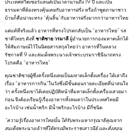
ประเทศสวิตเซอร์แลนด์เป็นเวลานานถึง 19 ปี และเป็น
ธรรมดาที่ต้องทรงคุ้นเคยกับอาหารฝรั่ง หรือถ้าพูดภาษาชาว
บ้านก็คือน่าจะทรง “คุ้นลิ้น”กับอาหารฝรั่งมากกว่าอาหารไทย
แต่แท้ที่จริงแล้ว อาหารที่ทรงโปรดกลับเป็น “อาหารไทย” รส
ชาติชาย วรมาลี
ชาติไทยๆ ดังที่
ผู้อำนวยการกองมหาดเล็กได้
ให้สัมภาษณ์ไว้ในนิตยสารสกุลไทยว่า อาหารที่ในหลวง
รัชกาลที่ 9 และสมเด็จพระนางเจ้าพระบรมราชินีนาถทรง
โปรดคือ “อาหารไทย”
คุณชาติชายผู้ซึ่งครั้งหนึ่งเคยเป็นมหาดเล็กตั้งเครื่อง ได้เล่าถึง
เรื่อง “อาหารการกิน”ในวังซึ่งมีขั้นตอนรายละเอียดที่น่าสนใจ
ว่า ครั้งหนึ่งเขาได้เคยปฏิบัติหน้าที่มหาดเล็กตั้งเครื่องเสวยมา
ก่อน จึงต้องเรียนรู้เรื่องอาหารทั้งหมดว่าในประเทศไทยมี
อะไรบ้าง เช่นน้ำพริก มีน้ำพริกอะไรบ้าง มีกี่ชนิด
“
ความรู้เรื่องอาหารไทยนั้น ได้รับพระมหากรุณาธิคุณจาก
สมเด็จพระนางเจ้าฯที่ได้ทรงมีพระราชเสาวนีย์ และสั่งสอน