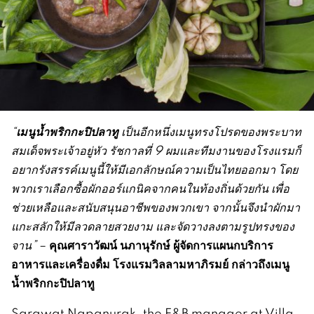
เมนูน้ำพริกกะปิปลาทู
“
เป็นอีกหนึ่งเมนูทรงโปรดของพระบาท
สมเด็จพระเจ้าอยู่หัว รัชกาลที่
9
ผมและทีมงานของโรงแรมก็
อยากรังสรรค์เมนูนี้ให้มีเอกลักษณ์ความเป็นไทยออกมา โดย
พวกเราเลือกซื้อผักออร์แกนิคจากคนในท้องถิ่นด้วยกัน เพื่อ
ช่วยเหลือและสนับสนุนอาชีพของพวกเขา จากนั้นจึงนำผักมา
แกะสลักให้มีลวดลายสวยงาม และจัดวางลงตามรูปทรงของ
คุณศาราวัฒน์ นภานุรักษ์ ผู้จัดการแผนกบริการ
จาน
”
–
อาหารและเครื่องดื่ม โรงแรมวิลลามหาภิรมย์
กล่าวถึงเมนู
น้ำพริกกะปิปลาทู
Sarawat Napanurak, the F&B manager at Villa