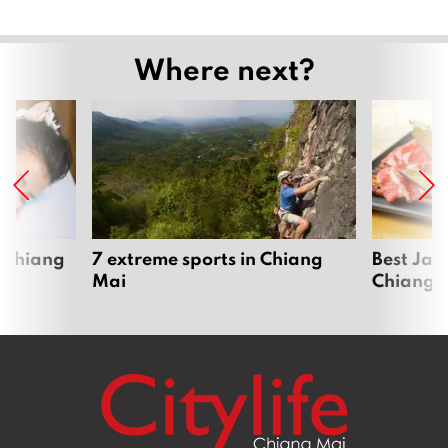
Where next?
 Chiang
7 extreme sports in Chiang
Best Jap
Mai
Chiang 