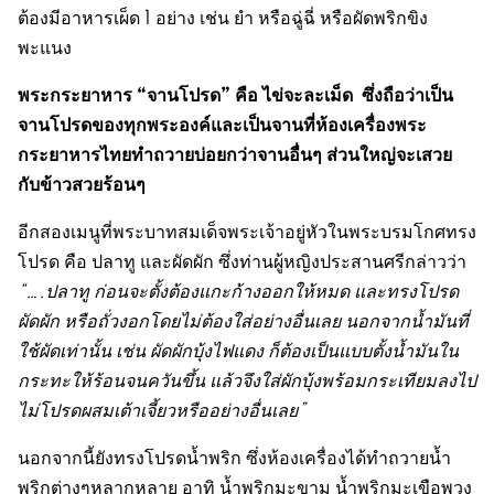
ต้องมีอาหารเผ็ด 1 อย่าง เช่น ยำ หรือฉู่ฉี่ หรือผัดพริกขิง
พะแนง
พระกระยาหาร
“
จานโปรด
”
คือ ไข่จะละเม็ด ซึ่งถือว่าเป็น
จานโปรดของทุกพระองค์และเป็นจานที่ห้องเครื่องพระ
กระยาหารไทยทำถวายบ่อยกว่าจานอื่นๆ ส่วนใหญ่จะเสวย
กับข้าวสวยร้อนๆ
อีกสองเมนูที่พระบาทสมเด็จพระเจ้าอยู่หัวในพระบรมโกศทรง
โปรด คือ ปลาทู และผัดผัก ซึ่งท่านผู้หญิงประสานศรีกล่าวว่า
“….
ปลาทู ก่อนจะตั้งต้องแกะก้างออกให้หมด และทรงโปรด
ผัดผัก หรือถั่วงอกโดยไม่ต้องใส่อย่างอื่นเลย นอกจากน้ำมันที่
ใช้ผัดเท่านั้น เช่น ผัดผักบุ้งไฟแดง ก็ต้องเป็นแบบตั้งน้ำมันใน
กระทะให้ร้อนจนควันขึ้น แล้วจึงใส่ผักบุ้งพร้อมกระเทียมลงไป
ไม่โปรดผสมเต้าเจี้ยวหรืออย่างอื่นเลย
”
นอกจากนี้ยังทรงโปรดน้ำพริก ซึ่งห้องเครื่องได้ทำถวายน้ำ
พริกต่างๆหลากหลาย อาทิ น้ำพริกมะขาม น้ำพริกมะเขือพวง