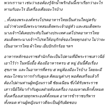
พวกเราามา เช่นว่าเธอต้องรู้จักน้ำพริกอันนี้เขาเรียกว่าอะไร
ทานกับอะไร มีเครื่องเคียงอะไรบ้าง
…
ทั้งสองพระองค์ทรงโปรดอาหารไทยเป็นส่วนใหญ่ครับ
แม้ว่าช่วงหนึ่งพระบาทสมเด็จพระเจ้าอยู่หัว และสมเด็จพระ
นางเจ้าฯได้เคยประทับในต่างประเทศ แต่โปรดอาหารไทย
สมเด็จพระนางเจ้าฯโปรดให้อนุรักษ์ของไทยทุกอย่าง ไม่ว่าจะ
เป็นอาหารไทย ผ้าไหม
เย็บปักถักร้อย ฯลฯ
อาหารหลักของราชสำนักก็จะเป็นไปตามที่มีพระราชเสาวนีย์
เอาไว้ว่า ในหนึ่งมื้อ ต้องมีอาหารครบ ๕ หมู่ อันนี้คือเรื่อง
สุขภาพ และในอาหารที่ครบ ๕ หมู่ต้องมีอะไรบ้าง โดยจะมี
คณะโภชนาการกำกับดูแล คิดเมนูต่างๆ พอคิดเสร็จแล้วก็
ต้องไปผ่านท่านผู้หญิงนราวดี ชัยเฉนียน ซึ่งได้รับพระราช
เสาวนีย์ให้มากำกับดูแลฝ่ายห้องเครื่อง กองมหาดเล็กทั้งหมด
ทั้งเครื่องเสวยทุกพระองค์ทั้งหมด อาหารข้าราชบริพาร
ทั้งหมด ท่านผู้หญิงนราวดีจะเป็นผู้รับผิดชอบ