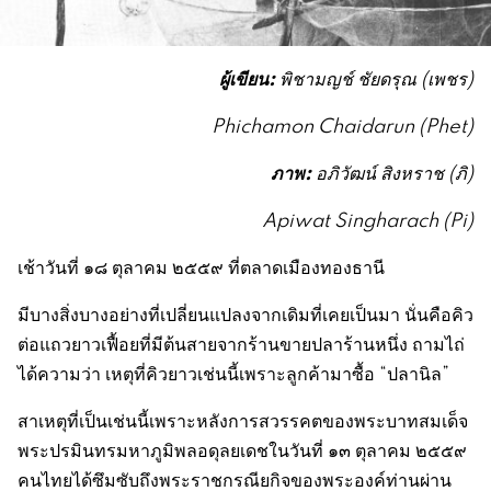
ผู้เขียน
:
พิชามญช์ ชัยดรุณ (เพชร)
Phichamon Chaidarun (Phet)
ภาพ:
อภิวัฒน์ สิงหราช (ภิ)
Apiwat Singharach (Pi)
เช้าวันที่ ๑๘ ตุลาคม ๒๕๕๙ ที่ตลาดเมืองทองธานี
มีบางสิ่งบางอย่างที่เปลี่ยนแปลงจากเดิมที่เคยเป็นมา นั่นคือคิว
ต่อแถวยาวเฟื้อยที่มีต้นสายจากร้านขายปลาร้านหนึ่ง ถามไถ่
ได้ความว่า เหตุที่คิวยาวเช่นนี้เพราะลูกค้ามาซื้อ “ปลานิล”
สาเหตุที่เป็นเช่นนี้เพราะหลังการสวรรคตของพระบาทสมเด็จ
พระปรมินทรมหาภูมิพลอดุลยเดชในวันที่ ๑๓ ตุลาคม ๒๕๕๙
คนไทยได้ซึมซับถึงพระราชกรณียกิจของพระองค์ท่านผ่าน