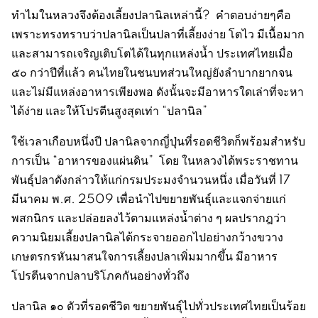
ทำไมในหลวงจึงต้องเลี้ยงปลานิลเหล่านี้? คำตอบง่ายๆคือ
เพราะทรงทราบว่าปลานิลเป็นปลาที่เลี้ยงง่าย โตไว มีเนื้อมาก
และสามารถเจริญเติบโตได้ในทุกแหล่งน้ำ ประเทศไทยเมื่อ
๕๐ กว่าปีที่แล้ว คนไทยในชนบทส่วนใหญ่ยังลำบากยากจน
และไม่มีแหล่งอาหารเพียงพอ ดังนั้นจะมีอาหารใดเล่าที่จะหา
ได้ง่าย และให้โปรตีนสูงสุดเท่า “ปลานิล”
ใช้เวลาเกือบหนึ่งปี ปลานิลจากญี่ปุ่นที่รอดชีวิตก็พร้อมสำหรับ
การเป็น “อาหารของแผ่นดิน” โดย ในหลวงได้พระราชทาน
พันธุ์ปลาดังกล่าวให้แก่กรมประมงจำนวนหนึ่ง เมื่อวันที่ 17
มีนาคม พ.ศ. 2509 เพื่อนำไปขยายพันธุ์และแจกจ่ายแก่
พสกนิกร และปล่อยลงไว้ตามแหล่งน้ำต่าง ๆ ผลปรากฎว่า
ความนิยมเลี้ยงปลานิลได้กระจายออกไปอย่างกว้างขวาง
เกษตรกรหันมาสนใจการเลี้ยงปลาเพิ่มมากขึ้น มีอาหาร
โปรตีนจากปลาบริโภคกันอย่างทั่วถึง
ปลานิล ๑๐ ตัวที่รอดชีวิต ขยายพันธุ์ไปทั่วประเทศไทยเป็นร้อย