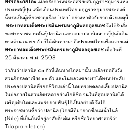
พรรดิอะกิฮิโตะ
เมื่อครั้งดำรงพระอิสริยยศมกุฎราชกุมารแห่ง
ประเทศญี่ปุ่น เสด็จเยือนประเทศไทย มกุฎราชกุมารพระองค์
นี้ทรงเป็นผู้เชี่ยวชาญเรื่อง “ปลา” อย่างหาตัวจับยาก ด้วยเหตุนี้
พระบาทสมเด็จพระปรมินทรมหาภูมิพลอดุลยเดช
จึงได้รับสั่ง
ขอพระราชทานพันธุ์ปลานิล และต่อมาปลานิลจากญี่ปุ่นก็เดิน
ทางจำนวน ๕๐ ตัว ก็ได้เดินทางมาถึงประเทศไทยเพื่อถวายแด่
พระบาทสมเด็จพระปรมินทรมหาภูมิพลอดุลยเดช
เมื่อวันที่
25 มีนาคม พ.ศ. 2508
ว่ากันว่าปลานิล ๕๐ ตัวที่เดินทางไกลมานั้น เหลือรอดถึงวัง
สวนจิตรลดาเพียง ๑๐ ตัว และในหลวงของเราได้ทรงประคับ
ประคองปลานิลที่รอดชีวิตเหล่านี้ โดยทรงทดลองเลี้ยงปลานิล
ในบ่อภายในสวนจิตรลดาอย่างใกล้ชิด จนในที่สุดปลานิลได้
เจริญเติบโตและแพร่ขยายพันธุ์ได้เป็นอย่างดี จึงได้
พระราชทานชื่อว่า ปลานิล (โดยมีที่มาจากชื่อแม่น้ำไนล์
(Nile) ที่เป็นถิ่นที่อยู่อาศัยดั้งเดิม หรือชื่อวิทยาศาสตร์ว่า
Tilapia nilotica)