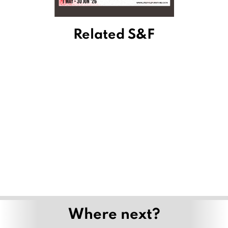
Related S&F
เพลิดเพลินกับชุดน้ำชายามบ่าย “มนตร์เสน่ห์แห่งผืนป่า
ในฤดูฝน” ที่ 137 พิลลาร์เฮาส์ เชียงใหม่
July 2, 2026
จากไส้อั่วหนึ่งเส้น สู่ข้าวซอยเส้นสด พิซซ่า และชีสบอล
เรื่องราวของ ผาม x กะทิ เชียงราย
June 19, 2026
Mandorla Sicilian Bistrot พาสำรวจเกาะซิซิลี
ผ่านรสชาติที่บอกเล่าวัฒนธรรมบนจานอาหาร
March 31, 2026