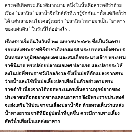
สารคดีเทิดพระเกียรติมากมาย หนึ่งในนั้นคือสารคดีว่าด้วย
เรื่อง “ปลานิล” ปลาน้ำจืดใกล้ตัวที่เรารู้จักกันมาตั้งแต่เกิดก็ว่า
ได้ แต่หลายคนไม่เคยรู้เลยว่า “ปลานิล”กลายมาเป็น “อาหาร
ของแผ่นดิน” ในวันนี้ได้อย่างไร…
เรื่องราวเริ่มต้นในวันที่ ๒๘ เมษายน ๒๔๙๖ ซึ่งเป็นวันครบ
รอบแห่งพระราชพิธีราชาภิเษกสมรส พระบาทสมเด็จพระปร
มินทรมหาภูมิพลอดุลยเดช และสมเด็จพระนางเจ้าฯ พระบรม
ราชินีนาถ ทรงปล่อยปลาหมอเทศ ปลาแรด และปลากระโห้
ลงในบ่อที่พระราชวังไกลกังวล ซึ่งเป็นบ่อที่ดัดแปลงจากสระ
ว่ายน้ำและใช้เป็นบ่อเลี้ยงปลาเพื่อเป็นตัวอย่างตามพระ
ราชดำริ เนื่องจากได้ทอดพระเนตรเห็นความทุกข์ยากของ
ประชาชนที่อดอยากขาดแคลนอาหาร จึงมีพระราชประสงค์
จะส่งเสริมให้ประชาชนเลี้ยงปลาน้ำจืด ด้วยทรงเห็นว่าแหล่ง
น้ำทางธรรมชาติที่มีอยู่บ่อน้ำที่ขุดขึ้น ควรมีการเพาะเลี้ยง
สัตว์น้ำเพื่อเป็นแหล่งอาหาร