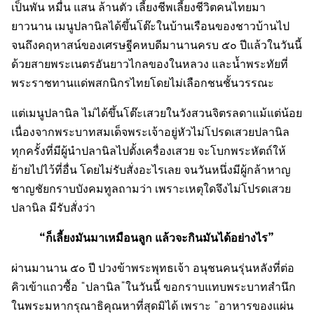
เป็นพัน หมื่น แสน ล้านตัว เลี้ยงชีพเลี้ยงชีวิตคนไทยมา
ยาวนาน เมนูปลานิลได้ขึ้นโต๊ะในบ้านเรือนของชาวบ้านไป
จนถึงคฤหาสน์ของเศรษฐีคหบดีมานานครบ ๕๐ ปีแล้วในวันนี้
ด้วยสายพระเนตรอันยาวไกลของในหลวง และน้ำพระทัยที่
พระราชทานแด่พสกนิกรไทยโดยไม่เลือกชนชั้นวรรณะ
แต่เมนูปลานิล ไม่ได้ขึ้นโต๊ะเสวยในวังสวนจิตรลดาแม้แต่น้อย
เนื่องจากพระบาทสมเด็จพระเจ้าอยู่หัวไม่โปรดเสวยปลานิล
ทุกครั้งที่มีผู้นำปลานิลไปตั้งเครื่องเสวย จะโบกพระหัตถ์ให้
ย้ายไปไว้ที่อื่น โดยไม่รับสั่งอะไรเลย จนวันหนึ่งมีผู้กล้าหาญ
ชาญชัยกราบบังคมทูลถามว่า เพราะเหตุใดจึงไม่โปรดเสวย
ปลานิล มีรับสั่งว่า
“ก็เลี้ยงมันมาเหมือนลูก แล้วจะกินมันได้อย่างไร”
ผ่านมานาน ๕๐ ปี ปวงข้าพระพุทธเจ้า อนุชนคนรุ่นหลังที่ต่อ
คิวเข้าแถวซื้อ “ปลานิล”ในวันนี้ ขอกราบแทบพระบาทสำนึก
ในพระมหากรุณาธิคุณหาที่สุดมิได้ เพราะ “อาหารของแผ่น