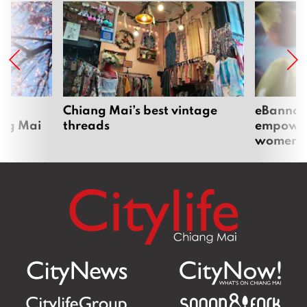
ส่งต่อรสชาติคู่หัวหินสู่เชียงใหม่ พร้อมให้สัมผัสกับความ
หอมกรุ่นจากเตาอบแล้ว ที่แม่ริมพาย & คาเฟ่
March 26, 2026
เติมเต็มช่วงเวลายามบ่ายให้แสนพิเศษ ด้วย
Afternoon Tea Set สุดละมุน จาก Lady and the
Fox – Brunch & Eatery
March 6, 2026
ทานมื้ออร่อย ปล่อยใจให้ธรรมชาติโอบล้อม ที่ Steake
Steak Salad
March 4, 2026
Where next?