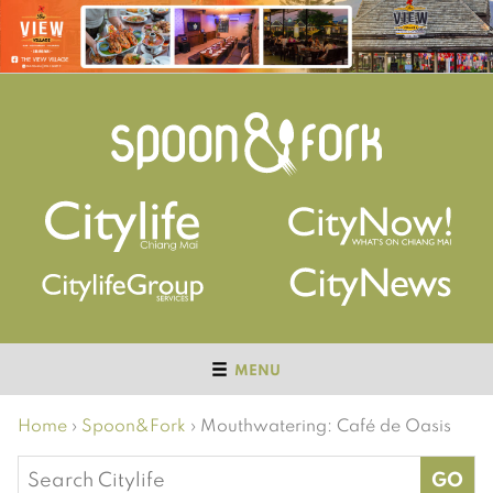
MENU
Home
›
Spoon&Fork
›
Mouthwatering: Café de Oasis
Search