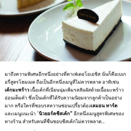
มาถึงความพิเศษอีกหนึ่งอย่างที่คาเฟ่เดอโอเอซิส นั่นก็คือเบเก
อรี่สูตรโฮมเมด ถือเป็นอีกหนึ่งเมนูที่ไม่ควรพลาด อาทิเช่น
เค้กมะพร้าว
เนื้อเค้กที่เนียนนุ่มเพิ่มรสสัมผัสด้วยเนื้อมะพร้าว
อ่อนเต็มคำ ซึ่งเป็นเค้กที่ได้รับความนิยมจากลูกค้าเป็นอย่าง
เลมอน ทาร์ต
มาก หรือใครที่ชอบรสหวานซ่อนเปรี้ยวต้อง
นิวยอร์คชีสเค้ก”
และเมนูแนะนำ “
อีกหนึ่งเมนูสูตรพิเศษของ
ทางร้าน สำหรับคนที่ชื่นชอบชีสเค้กไม่ควรพลาด…