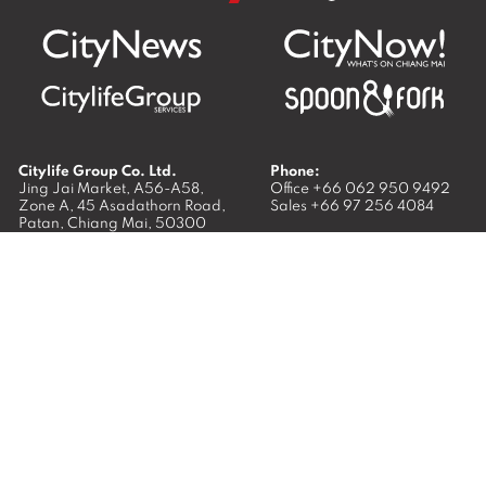
Citylife Group Co. Ltd.
Phone:
Jing Jai Market, A56-A58,
Office
+66 062 950 9492
Zone A, 45 Asadathorn Road,
Sales
+66 97 256 4084
Patan,
Chiang Mai
,
50300
Thailand
Email:
info@chiangmaicitylife.com
How can Citylife help your business?
Email:
sales@chiangmaicitylife.com