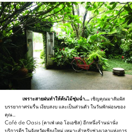
เพราะสายฝนทำให้ต้นไม้ชุ่มฉ่ำ…
เชิญคุณมาสัมผัส
บรรยากาศร่มรื่น เงียบสงบ และเป็นส่วนตัว ในวันพักผ่อนของ
คุณ…
Café de Oasis (คาเฟ่ เดอ โอเอซิส) อีกหนึ่งร้านน่านั่ง
บริการดีๆ ในจังหวัดเชียงใหม่ เหมาะสำหรับช่วงเวลาแห่งการ