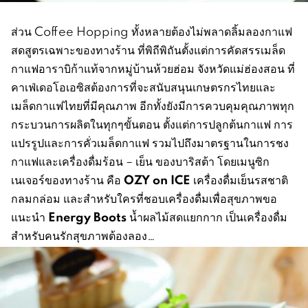
ส่วน Coffee Hopping ทั้งหลายต้องไม่พลาดลิ้มลองกาแฟ
สดสูตรเฉพาะของทางร้าน ที่พิถีพิถันตั้งแต่การคัดสรรเมล็ด
กาแฟอาราบิก้าแท้จากหมู่บ้านห้วยฮ่อม จังหวัดแม่ฮ่องสอน ที่
คาเฟ่เดอโอเอซิสต้องการที่จะสนับสนุนเกษตรกรไทยและ
เมล็ดกาแฟไทยที่มีคุณภาพ อีกทั้งยังมีการควบคุมคุณภาพทุก
กระบวนการผลิตในทุกๆขั้นตอน ตั้งแต่การปลูกต้นกาแฟ การ
แปรรูปและการคั่วเมล็ดกาแฟ รวมไปถึงมาตรฐานในการชง
กาแฟและเครื่องดื่มร้อน – เย็น ของบาริสต้า โดยเมนูซิก
OZY on ICE
เนเจอร์ของทางร้าน คือ
เครื่องดื่มเย็นรสชาติ
กลมกล่อม และสำหรับใครที่ชอบเครื่องดื่มเพื่อสุขภาพขอ
Energy Boots
แนะนำ
น้ำผลไม้สดแยกกาก เป็นเครื่องดื่ม
สำหรับคนรักสุขภาพต้องลอง…