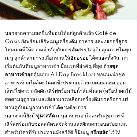
นอกจากความสดชื่นที่มอบให้แก่ลูกค้าแล้ว Café de
Oasis ยังพร้อมเสิร์ฟเมนูเครื่องดื่ม อาหาร และเบเกอรี่สูตร
โฮมเมดที่ให้ความสำคัญกับการคัดสรรวัตถุดิบคุณภาพในทุก
เมนู ลูกค้าสามารถเลือกทานให้อิ่มอร่อย ได้ตลอดทั้งวัน มา
ชุด
เริ่มต้นกันที่เมนูอาหารเช้า มื้อแรกที่สำคัญที่สุด ด้วย
อาหารเช้า
สุดคุ้มแบบ All Day Breakfast ขอแนะนำชุด
อาหารเช้าสไตล์ตะวันตกซึ่งประกอบด้วย เบค่อน แฮม ออม
เล็ท/ไข่ดาว สลัดผัก เสิร์ฟพร้อมกับน้ำส้มคั้นสด (หรือน้ำผลไม้
สดตามฤดูกาล) และยังสามารถเลือกเครื่องดื่มชาหรือกาแฟ
ทานคู่กับเมนูอาหารเช้าได้ตามต้องการ
ทูน่าสลัด
นอกจากนี้ยังมี
เมนูอาหารเอาใจคนรักสุขภาพ ที่
เสิร์ฟพร้อมกับซอสสลัดรสจัดจ้านและผักสดกรอบอร่อย และ
กรีกสลัด
สำหรับใครที่รับประทานมังสวิรัติ ก็มีเมนู
ไว้ให้