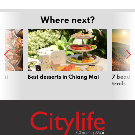
Where next?
Mai
Best desserts in Chiang Mai
7 beauti
trails