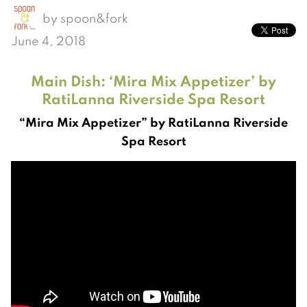
by
spoon&fork
June 4, 2018
Main Dish: ‘Mira Mix Appetizer’ by
RatiLanna Riverside Spa Resort
“Mira Mix Appetizer” by RatiLanna Riverside
Spa Resort