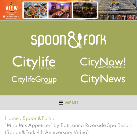
MENU
Home
›
Spoon&Fork
›
“Mira Mix Appetizer” by RatiLanna Riverside Spa Resort
(Spoon&Fork 4th Anniversary Video)