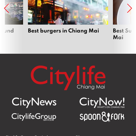
around
Best burgers in Chiang Mai
Best Sun
Mai