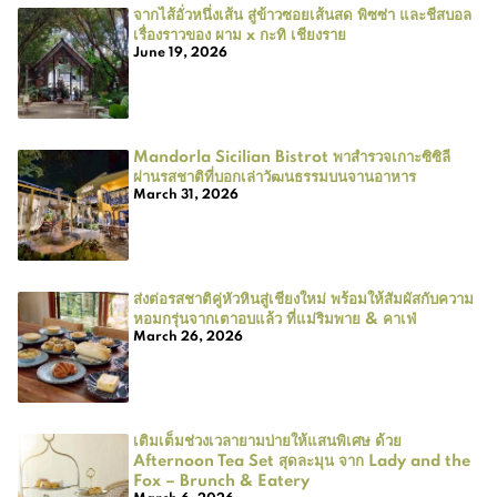
จากไส้อั่วหนึ่งเส้น สู่ข้าวซอยเส้นสด พิซซ่า และชีสบอล
เรื่องราวของ ผาม x กะทิ เชียงราย
June 19, 2026
Mandorla Sicilian Bistrot พาสำรวจเกาะซิซิลี
ผ่านรสชาติที่บอกเล่าวัฒนธรรมบนจานอาหาร
March 31, 2026
ส่งต่อรสชาติคู่หัวหินสู่เชียงใหม่ พร้อมให้สัมผัสกับความ
หอมกรุ่นจากเตาอบแล้ว ที่แม่ริมพาย & คาเฟ่
March 26, 2026
เติมเต็มช่วงเวลายามบ่ายให้แสนพิเศษ ด้วย
Afternoon Tea Set สุดละมุน จาก Lady and the
Fox – Brunch & Eatery