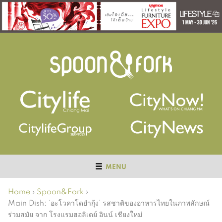
MENU
Home
›
Spoon&Fork
›
Main Dish: ‘อะโวคาโดยำกุ้ง’ รสชาติของอาหารไทยในภาพลักษณ์
ร่วมสมัย จาก โรงแรมฮอลิเดย์ อินน์ เชียงใหม่