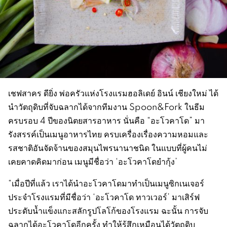
เชฟสาคร ดียิ่ง พ่อครัวแห่งโรงแรมฮอลิเดย์ อินน์ เชียงใหม่ ได้
นำวัตถุดิบที่จับฉลากได้จากทีมงาน Spoon&Fork ในธีม
ครบรอบ 4 ปีของนิตยสารอาหาร นั่นคือ “อะโวคาโด” มา
รังสรรค์เป็นเมนูอาหารไทย ครบเครื่องเรื่องความหอมและ
รสชาติอันจัดจ้านของสมุนไพรนานาชนิด ในแบบที่ผู้คนไม่
เคยคาดคิดมาก่อน เมนูมีชื่อว่า ‘อะโวคาโดยำกุ้ง’
“เมื่อปีที่แล้ว เราได้นำอะโวคาโดมาทำเป็นเมนูซิกเนเจอร์
ประจำโรงแรมที่มีชื่อว่า ‘อะโวคาโด ทาวเวอร์’ มาเสิร์ฟ
ประดับน้ำแข็งแกะสลักรูปโลโก้ของโรงแรม ฉะนั้น การจับ
ฉลากได้อะโวคาโดอีกครั้ง ทำให้รู้สึกเหมือนได้วัตถุดิบ