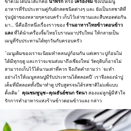
น้ำพริก
เครื่องจิ้ม
ขาดไม่ได้บนโต๊ะก็คือ
หรือ
ซึ่งเป็นเมนู
อาหารที่รับประทานคู่กับผักสดชนิดต่างๆ และ ยังเป็นรสชาติที่
รุ่นปู่ย่าของหลายๆครอบครัว เก็บไว้เล่าขานและสืบทอดต่อกัน
ร้านอาหารไทยข้าวตอนข้าว
มา… นี่คืออีกหนึ่งเรื่องราวของ
แลง
ที่ได้นำเครื่องจิ้มไทยโบราณมาปรับใหม่ ให้กลายเป็น
เมนูที่รับประทานได้ทุกวันกับครอบครัว
“เมนูเดิมของเราจะนิยมทำหลนปูก้อนกัน แต่เพราะปูก้อนไม่
ได้มีทุกฤดู และกว่าจะขนส่งมาถึงเชียงใหม่ วัตถุดิบก็อาจไม่
สามารถเก็บไว้ได้นานเท่าที่ควร จึงเกิดคำถามว่า ‘จะทำ
อย่างไรให้เมนูหลนปูมีรับประทานได้ตลอดปี’ เราจึงลองนำปู
เค็มที่มีตลอดทั้งปีมาทำดู ปรับสูตรจนได้รสชาติไม่แพ้แบบ
คุณชมพูนุช
–
คุณธันย์ชนก รัตนา
ดั้งเดิม”
สองแม่ลูกผู้มีหัวใจ
รักการทำอาหารแห่งร้านข้าวตอนข้าวแลง กล่าว