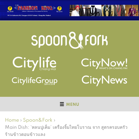
MENU
Home
›
Spoon&Fork
›
Main Dish: ‘หลนปูเค็ม’ เครื่องจิ้มไทยโบราณ จาก สูตรครอบครัว
ร้านข้าวตอนข้าวแลง