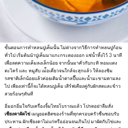
ขั้นตอนการทำหลนปูเค็มนั้น ไม่ต่างจากวิธีการทำหลนปูก้อน
ทั่วไป เริ่มต้นนำปูเค็มมาแกะกระดองออก แช่น้ำทิ้งไว้ 3 นาที
เพื่อลดความเค็มลงเล็กน้อย จากนั้นมาคั่วกับกะทิ หอมแดง
ตะไคร้ และ หมูสับ เม่ือเคี่ยวจนใกล้จะสุกแล้ว ให้ลองชิม
รสชาติเล็กน้อยแล้วค่อยเติมน้ำตาลปี๊บและน้ำมะขามตามลง
ไป เพียงเท่านี้ก็จะได้หลนปูเค็ม เสิร์ฟเคียงคู่กับผักสดและข้าว
สวยร้อนๆทันที
อิ่มอกอิ่มใจกับเครื่องจิ้มไทยโบราณแล้ว โปรดอย่าลืมสั่ง
เชียงดาผัดไข่
เมนูยอดฮิตของร้านที่ทุกครอบครัวชื่นชอบรับ
ประทาน ผักเชียงดาไม่แก่หรืออ่อนจนเกินไป มาผัดกับไข่และ