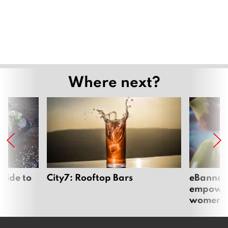
Where next?
uide to
City7: Rooftop Bars
eBannok:
empoweri
women