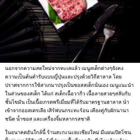
นอกจากความสดใหม่จากทะเลแล้ว เมนูสเต็กต่างๆยังคง
ความเป็นต้นตำรับแบบญี่ปุ่นและปรุงด้วยวิถีฮาลาล โดย
ปราศจากการใช้สาเกมาปรุงเป็นซอสสเต็กนั่นเอง เมนูแนะนำ
ในส่วนของสเต็ก ได้แก่ สเต็กเนื้อวากิว เนื้อลายสวยๆสลับกับ
ชั้นไขมัน เป็นเนื้อเกรดพรีเมี่ยมที่ได้รับมาตรฐานฮาลาล นำ
เข้าจากออสเตรเลีย เสิร์ฟบนกระทะร้อน เคียงคู่กับผักนานา
ชนิด น้ำซอส และเครื่องจิ้มหลากรสชาติ
ในอนาคตอันใกล้นี้ ร้านสะกะนะยะเชียงใหม่ มีแผนเปิดโซน