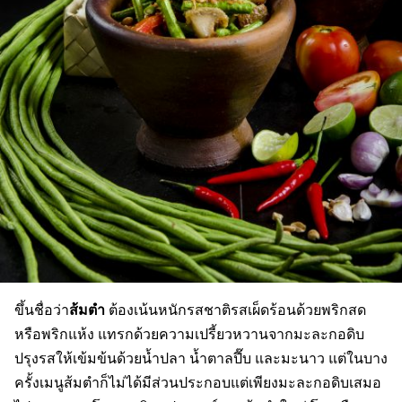
ส้มตำ
ขึ้นชื่อว่า
ต้องเน้นหนักรสชาติรสเผ็ดร้อนด้วยพริกสด
หรือพริกแห้ง แทรกด้วยความเปรี้ยวหวานจากมะละกอดิบ
ปรุงรสให้เข้มข้นด้วยน้ำปลา น้ำตาลปี๊บ และมะนาว แต่ในบาง
ครั้งเมนูส้มตำก็ไม่ได้มีส่วนประกอบแต่เพียงมะละกอดิบเสมอ