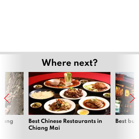
Where next?
hiang
Best Chinese Restaurants in
Best bur
Chiang Mai