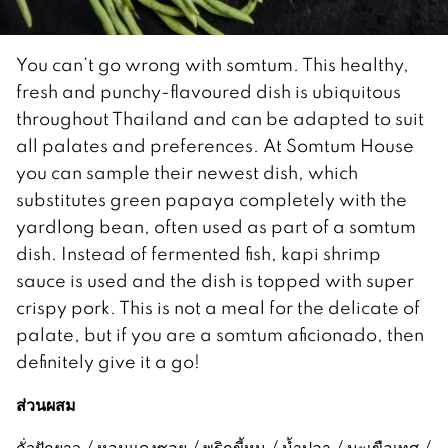
You can’t go wrong with somtum. This healthy,
fresh and punchy-flavoured dish is ubiquitous
throughout Thailand and can be adapted to suit
all palates and preferences. At Somtum House
you can sample their newest dish, which
substitutes green papaya completely with the
yardlong bean, often used as part of a somtum
dish. Instead of fermented fish, kapi shrimp
sauce is used and the dish is topped with super
crispy pork. This is not a meal for the delicate of
palate, but if you are a somtum aficionado, then
definitely give it a go!
ส่วนผสม
ถั่วฝักยาว / หอมแดงซอย / พริกขี้หนู / น้ำปลา / มะเขือเทศ /