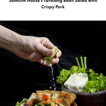
Somtum House’s Yardlong Bean Salad with
Crispy Pork