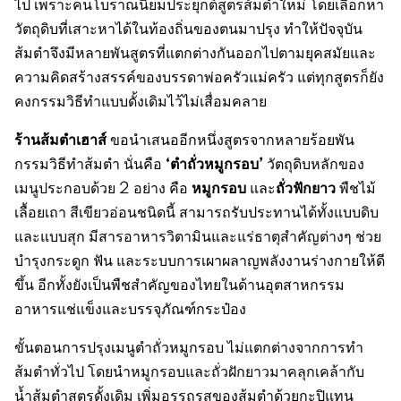
ไป เพราะคนโบราณนิยมประยุกต์สูตรส้มตำใหม่ โดยเลือกหา
วัตถุดิบที่เสาะหาได้ในท้องถิ่นของตนมาปรุง ทำให้ปัจจุบัน
ส้มตำจึงมีหลายพันสูตรที่แตกต่างกันออกไปตามยุคสมัยและ
ความคิดสร้างสรรค์ของบรรดาพ่อครัวแม่ครัว แต่ทุกสูตรก็ยัง
คงกรรมวิธีทำแบบดั้งเดิมไว้ไม่เสื่อมคลาย
ร้านส้มตำเฮาส์
ขอนำเสนออีกหนึ่งสูตรจากหลายร้อยพัน
‘
ตำถั่วหมูกรอบ
’
กรรมวิธีทำส้มตำ นั่นคือ
วัตถุดิบหลักของ
หมูกรอบ
ถั่วฟักยาว
เมนูประกอบด้วย 2 อย่าง คือ
และ
พืชไม้
เลื้อยเถา สีเขียวอ่อนชนิดนี้ สามารถรับประทานได้ทั้งแบบดิบ
และแบบสุก มีสารอาหารวิตามินและแร่ธาตุสำคัญต่างๆ ช่วย
บำรุงกระดูก ฟัน และระบบการเผาผลาญพลังงานร่างกายให้ดี
ขึ้น อีกทั้งยังเป็นพืชสำคัญของไทยในด้านอุตสาหกรรม
อาหารแช่แข็งและบรรจุภัณฑ์กระป๋อง
ขั้นตอนการปรุงเมนูตำถั่วหมูกรอบ ไม่แตกต่างจากการทำ
ส้มตำทั่วไป โดยนำหมูกรอบและถั่วฝักยาวมาคลุกเคล้ากับ
น้ำส้มตำสูตรดั้งเดิม เพิ่มอรรถรสของส้มตำด้วยกะปิแทน