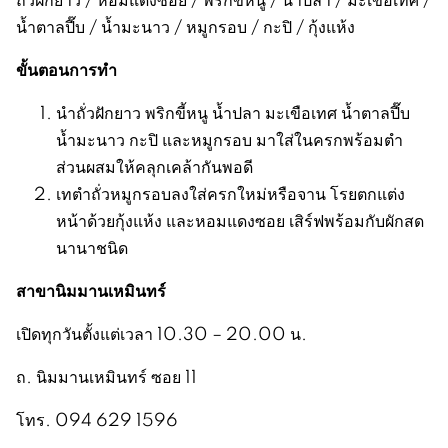
น้ำตาลปี๊บ / น้ำมะนาว / หมูกรอบ / กะปิ / กุ้งแห้ง
ขั้นตอนการทำ
นำถั่วฝักยาว พริกขี้หนู น้ำปลา มะเขือเทศ น้ำตาลปี๊บ
น้ำมะนาว กะปิ และหมูกรอบ มาใส่ในครกพร้อมตำ
ส่วนผสมให้คลุกเคล้ากันพอดี
เทตำถั่วหมูกรอบลงใส่ครกใหม่หรือจาน โรยตกแต่ง
หน้าด้วยกุ้งแห้ง และหอมแดงซอย เสิร์ฟพร้อมกับผักสด
นานาชนิด
สาขานิมมานเหมินทร์
เปิดทุกวันตั้งแต่เวลา 10.30 – 20.00 น.
ถ. นิมมานเหมินทร์ ซอย 11
โทร. 094 629 1596