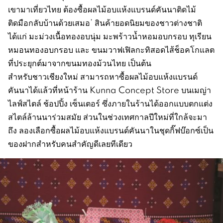
เขามาเที่ยวไทย ต้องซื้อผลไม้อบแห้งแบรนด์คันนาติดไม้
ติดมือกลับบ้านด้วยเสมอ’ สินค้ายอดนิยมของชาวต่างชาติ
ได้แก่ มะม่วงเนื้อทองอบนุ่ม มะพร้าวน้ำหอมอบกรอบ ทุเรียน
หมอนทองอบกรอบ และ ขนมวาฟเฟิลกะทิสอดไส้ช็อคโกแลต
ที่ประยุกต์มาจากขนมทองม้วนไทย เป็นต้น
สำหรับชาวเชียงใหม่ สามารถหาซื้อผลไม้อบแห้งแบรนด์
คันนาได้แล้วที่หน้าร้าน Kunna Concept Store บนเมญ่า
ไลฟ์สไตล์ ช้อปปิ้ง เซ็นเตอร์ ซึ่งภายในร้านได้ออกแบบตกแต่ง
สไตล์ล้านนาร่วมสมัย ส่วนในช่วงเทศกาลปีใหม่ที่ใกล้จะมา
ถึง ลองเลือกซื้อผลไม้อบแห้งแบรนด์คันนาในชุดกิ๊ฟบ๊อกซ์เป็น
ของฝากสำหรับคนสำคัญดีเลยทีเดียว