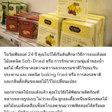
ในวัยเพียงแค่ 24 ปี คุณโบว์ได้เริ่มต้นศึกษาวิธีการอบแห้งผล
ไม้เทคนิค Soft-Dried หรือ การรักษาความชุ่มฉ่ำของน้ำ
ผลไม้ เพื่อรักษาคงความหวานจากธรรมชาติไว้ขณะรับ
ประทาน และ เทคนิค baking fried หรือ การคงรสชาติ
และกลิ่นดั้งเดิมของผลไม้ไว้ไม่เปลี่ยนแปลง
นอกจากผลไม้อบแห้งแล้ว คุณโบว์ยังได้พัฒนาผลิตภัณฑ์
หลากหลายรูปแบบ ไม่ว่าจะเป็น ลูกอมเคี้ยวหนึบหนับรสผลไม้
ผลไม้อบแห้งเคลือบช็อคโกแลต ขนมวาฟเฟิลสอดไส้ครีมผล