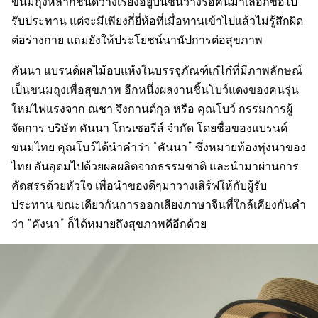
ขนมถุงหลากชนิดวางเรียงอยู่บนชั้นวางรอคนมาเลือกซื้อไป
รับประทาน แต่จะมีเพียงกี่ยี่ห้อที่เมื่อทานเข้าไปแล้วไม่รู้สึกผิด
ต่อร่างกาย แถมยังให้ประโยชน์นานัปการต่อสุขภาพ
คันนา แบรนด์ผลไม้อบแห้งในบรรจุภัณฑ์เก๋ไก๋ที่มีภาพลักษณ์
เป็นขนมถุงเพื่อสุขภาพ อีกหนึ่งผลงานชิ้นโบว์แดงของคนรุ่น
ใหม่ไฟแรงจาก ณชา จึงกานต์กุล หรือ คุณโบว์ กรรมการผู้
จัดการ บริษัท คันนา โกรเซอรีส์ จำกัด โดยชื่อของแบรนด์
ขนมไทย คุณโบว์ได้นำคำว่า “คันนา” ซึ่งหมายท้องทุ่งนาของ
ไทย อันอุดมไปด้วยผลผลิตจากธรรมชาติ และนำมาผ่านการ
คัดสรรด้วยหัวใจ เพื่อนำของดีๆมาวางเสิร์ฟให้กับผู้รับ
ประทาน ขณะเดียวกันการออกเสียงภาษาจีนที่ใกล้เคียงกันคำ
ว่า “คังนา” ก็ได้หมายถึงสุขภาพดีอีกด้วย