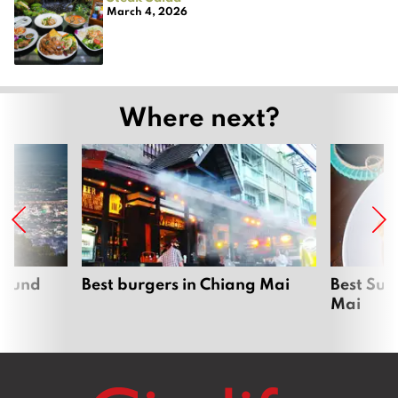
March 4, 2026
Where next?
around
Best burgers in Chiang Mai
Best Sun
Mai