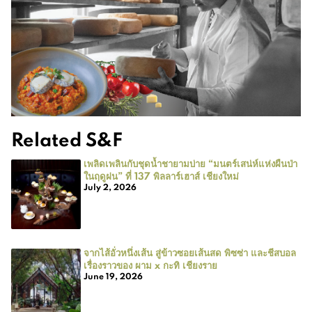
Related S&F
เพลิดเพลินกับชุดน้ำชายามบ่าย “มนตร์เสน่ห์แห่งผืนป่า
ในฤดูฝน” ที่ 137 พิลลาร์เฮาส์ เชียงใหม่
July 2, 2026
จากไส้อั่วหนึ่งเส้น สู่ข้าวซอยเส้นสด พิซซ่า และชีสบอล
เรื่องราวของ ผาม x กะทิ เชียงราย
June 19, 2026