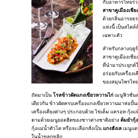
กับอาหารไทยร่ว
สาขาคูเมืองเชีย
ด้วยกลิ่นอารยธ
แห่งนี้ เป็นสไต
เฉพาะตัว
สำหรับกลางฤดูร้
สาขาคูเมืองเชี
ที่นำมาประยุกต์
อร่อยกับเครื่องเ
ของสมุนไพรไท
โรลข้าวผัดแกงเขียวหวานไก่
ถัดมาเป็น
เมนูฟิวชั่
เดียวกัน ข้าวผัดครบเครื่องแกงเขียวหวานมาห่อปั้น
เครื่องเคียงต่างๆ ประกอบด้วย ไข่เค็ม แครอท กุ้ง
ต้มยำกุ้ง
ตามด้วยเมนูยอดฮิตของชาวต่างชาติอย่าง
แกงฮังเล
กุ้งแม่น้ำตัวโต หรือจะเลือกสั่งเป็น
เมนูแด
ในน้ำขลุกขลิก