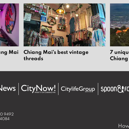
iang Mai
Chiang Mai’s best vintage
7 uniqu
threads
Chiang
50 9492
 4084
How 