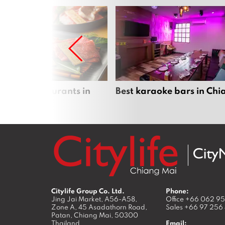
panese restaurants in
Best karaoke bars in Ch
 Mai
Citylife Group Co. Ltd.
Phone:
Jing Jai Market, A56-A58,
Office
+66 062 9
Zone A, 45 Asadathorn Road,
Sales
+66 97 256
Patan,
Chiang Mai
,
50300
Thailand
Email: