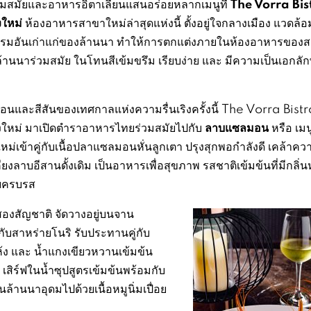
The Vorra Bis
มสมัยและอาหารอิตาเลี่ยนแสนอร่อยหลากเมนูที่
งใหม่
ห้องอาหารสาขาใหม่ล่าสุดแห่งนี้ ตั้งอยู่ใจกลางเมือง แวดล้
รรมอันเก่าแก่ของล้านนา ทำให้การตกแต่งภายในห้องอาหารของ
ล์ล้านนาร่วมสมัย ในโทนสีเข้มขรึม เรียบง่าย และ มีความเป็นเอกลั
อนและสีสันของเทศกาลแห่งความรื่นเริงครั้งนี้ The Vorra Bistr
ลาบแซลมอน
ยงใหม่ มาเปิดตำราอาหารไทยร่วมสมัยไปกับ
หรือ เม
ใหม่เข้าคู่กับเนื้อปลาแซลมอนหั่นลูกเตา ปรุงสุกพอกำลังดี เคล้าคว
คียงลาบอีสานดั้งเดิม เป็นอาหารเพื่อสุขภาพ รสชาติเข้มข้นที่มีกลิ่
ยครบรส
นสองสัญชาติ จัดวางอยู่บนจาน
กับสาหร่ายโนริ รับประทานคู่กับ
แห้ง และ น้ำแกงเขียวหวานเข้มข้น
เสิร์ฟในน้ำซุปสูตรเข้มข้นพร้อมกับ
นล้านนาอุดมไปด้วยเนื้อหมูนิ่มเปื่อย