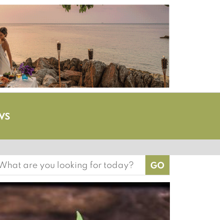
earch
or: