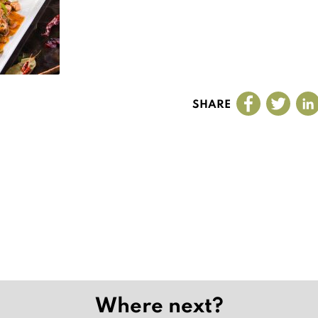
SHARE
Where next?