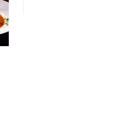
Mandorla Sicilian
Bistrot พาสำรวจ
เกาะซิซิลี ผ่านรสชาติที่
บอกเล่าวัฒนธรรมบน
จานอาหาร
March 31, 2026
ส่งต่อรสชาติคู่หัวหินสู่
เชียงใหม่ พร้อมให้
สัมผัสกับความหอมกรุ่น
จากเตาอบแล้ว ที่แม่ริม
พาย & คาเฟ่
March 26, 2026
เติมเต็มช่วงเวลายาม
บ่ายให้แสนพิเศษ ด้วย
Afternoon Tea Set
สุดละมุน จาก Lady
and the Fox –
Brunch & Eatery
March 6, 2026
ทานมื้ออร่อย ปล่อยใจ