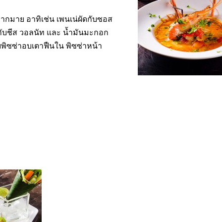
มากมาย อาทิเช่น เพนเน่ผัดกับซอส
กับชีส วอลนัท และ น้ำมันมะกอก
พิซซ่าอบเตาฟืนใน พิซซ่าหน้า