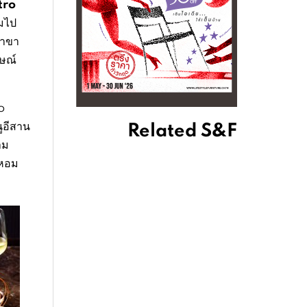
tro
อมไป
สาขา
กษณ์
o
Related S&F
นูอีสาน
าม
เพลิดเพลินกับชุดน้ำชา
นหอม
ยามบ่าย “มนตร์เสน่ห์
แห่งผืนป่าในฤดูฝน” ที่
137 พิลลาร์เฮาส์
เชียงใหม่
July 2, 2026
จากไส้อั่วหนึ่งเส้น สู่
ข้าวซอยเส้นสด พิซซ่า
และชีสบอล เรื่องราว
ของ ผาม x กะทิ
เชียงราย
June 19, 2026