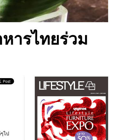
าหารไทยร่วม
ีๆไป