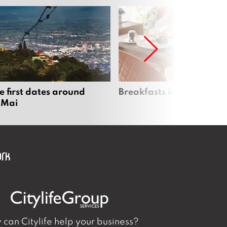
e first dates around
Breakfasts in Chiang Ma
 Mai
can Citylife help your business?