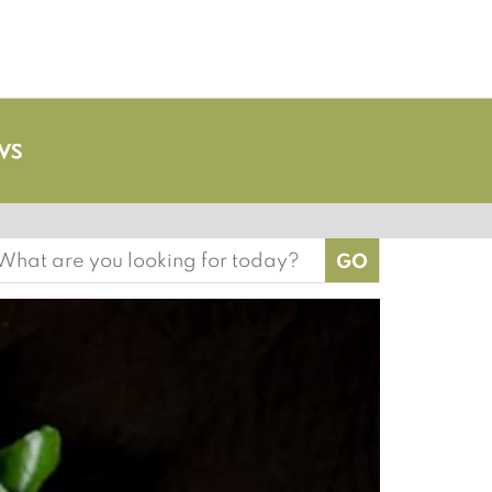
earch
or: