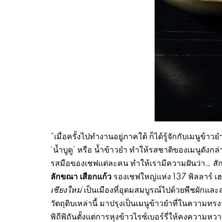
“เมื่อครั้งไปทำงานอยู่ภาคใต้ ก็ได้รู้จักกับเมนูข
‘น้ำบูดู’ หรือ น้ำข้าวยำ ทำให้รสชาติของเมนูดังกล่
รสมือของเชฟแต่ละคน ทำให้เรามีความฝันว่า… สักว
ลักขณา เสือกแก้ว
รองเชฟใหญ่แห่ง 137 พิลลาร์ เฮ
เชียงใหม่
เป็นเมืองที่อุดมสมบูรณ์ไปด้วยพืชผัก
วัตถุดิบเหล่านี้ มาปรุงเป็นเมนูข้าวยำที่ในความทร
พิถีพิถันตั้งแต่การหุงข้าวไรซ์เบอร์รี่ให้คงความ