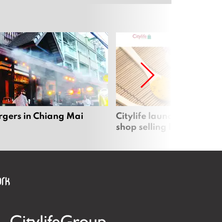
rgers in Chiang Mai
Citylife launches new on
shop selling local produc