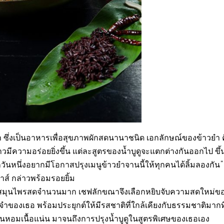
้าวยำ ซึ่งเป็นอาหารเพื่อสุขภาพผักสดนานาชนิด เอกลักษณ์ของข้าวยำ 
าวมีความอร่อยยิ่งขึ้น แต่ละสูตรของน้ำบูดูจะแตกต่างกันออกไป ขึ้น
ันหนึ่งอยากมีโอกาสปรุงเมนูข้าวยำจานนี้ให้ทุกคนได้ลิ้มลองกัน
าส์ กล่าวพร้อมรอยยิ้ม
และสมุนไพรสดจำนวนมาก เชฟลักขณาจึงเลือกหยิบจับความสดใหม่ข
งจำของเธอ พร้อมประยุกต์ให้มีรสชาติที่ใกล้เคียงกับธรรมชาติมากที
หวานหอมเนื้อแน่น มาจนถึงการปรุงน้ำบูดูในสูตรพิเศษของเธอเอง