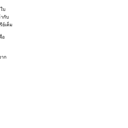
 ใบ
้ากับ
ีย์เค็ม
ื่อ
นจาก