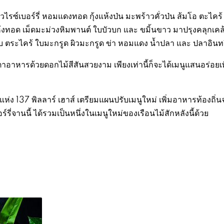
ไรซ์เบอร์รี่ หอมแดงทอด กุ้งแห้งป่น มะพร้าวคั่วป่น ส้มโอ ตะไคร้
ห้งทอด เม็ดมะม่วงหิมพานต์ ใบบัวบก และ ขมิ้นขาว มาปรุงคลุกเคล
ปี๊บ ตระไคร้ ใบมะกรูด ผิวมะกรูด ข่า หอมแดง น้ำปลา และ ปลาอินทร
าอาหารด้วยดอกไม้สีสันสวยงาม เพียงเท่านี้ก็จะได้เมนูแสนอร่อยเพ
 137 พิลลาร์ เฮาส์ เตรียมแผนปรับเมนูใหม่ เพิ่มอาหารท้องถิ่
์รี่จานนี้ ได้รวมเป็นหนึ่งในเมนูใหม่ของเรือนไม้สักหลังนี้ด้วย