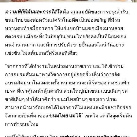
ความพิถีพิถันและการใส่ใจ
คือ คุณสมบัติของการปรุงสำรับ
ขนมไทยของพ่อครัวแม่ครัวในอดีต เป็นของขวัญ ที่มีรส
หวานตบท้ายมื้ออาหาร ให้แก่แขกบ้านแขกเมืองมาหลาย
ศตวรรษ แม้กระทั่งในปัจจุบัน ขนมไทยยังคงเป็นที่นิยมของ
คนจำนวนมาก และมีการปรับตัวขายขึ้นออนไลน์กันอย่าง
แข่งขัน ไม่แพ้เบเกอรี่ฝรั่งเลยทีเดียว
“จากการที่ได้ทำงานในหน่วยงานราชการ และได้เข้าร่วม
การอบรมสัมมนาทางวิชาการอยู่บ่อยครั้ง เห็นว่าการจัด
อบรมสัมมนาในแต่ละครั้ง หน่วยงานจะเสิร์ฟของว่างช่วงพัก
เบรค ที่เราคุ้นหน้าคุ้นตากัน ส่วนใหญ่เป็นขนมแบบเดิมๆ รส
ชาติเดิมๆ ทำให้มาคิดว่า ขนมไทยบ้านๆ ของเรา น่าจะ
สามารถนำมาจัดเบรคได้ในราคาที่ไม่แพงและมีรสชาติอร่อย
ขนมไทย แม่โจ้
จึงกลายเป็นที่มาของ
”​ เชฟโจ เล่าถึงจุดเริ่มต้น
การทำขนมไทย
เชฟหน่อง
–
มงคล สุภวัฒนชัย
เชฟโจได้รวมทีมขนมไทย
และ