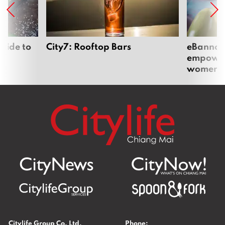
uide to
City7: Rooftop Bars
eBannok:
empoweri
women
Citylife Group Co. Ltd.
Phone: