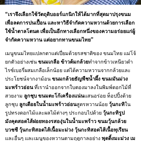
“เราจึงเลือกใช้วัตถุดิบออร์แกนิกให้ได้มากที่สุดมาปรุงขนม
เพื่อลดการปนเปื้อน และหาวิธีจำกัดความหวานด้วยการเลือก
ใช้น้ำตาลโตนด เพื่อเป็นอีกทางเลือกหนึ่งของความอร่อยแก่ผู้
จำกัดความหวาน แต่อยากทานขนมไทย”
เมนูขนมไทยแปลกตาแต่เปี่ยมด้วยรสชาติของ ขนมไทย แม่โจ้
ขนมเกลือ ข้าวต้มกล้วย
ยกตัวอย่างเช่น
ทำจากข้าวเหนียวดำ
ไรซ์เบอรี่ผสมเกลือเล็กน้อย แต่ได้ความหวานจากกล้วยและ
ขนมกล้วยธัญพืชน้ำผึ้ง ขนมมันม่วง
ประโยชน์จากงาม้อน
มะพร้าวอ่อน
ที่เรานำออกจากใบตองมาลงในพิมพ์ดอกไม้ที่
ลูกชุบ
ขนมตะโก้เครื่องแน่น
สวยงาม
แสนอร่อย ท็อปปิ้งด้วย
ลูกเดือยในน้ำมะพร้าวอ่อน
วุ้นกะทิ
ลูกชุบ
สูตรหวานน้อย
ใน
วุ้นกะทิรูป
รูปทรงดอกไม้และผลไม้ต่างๆ ประกอบไปด้วย
มังคุดสอดไส้ฝอยทองรสองุ่นในน้ำมะพร้าว ขนมวุ้นกล้วย
บวชชี วุ้นกะทิสอดไส้เนื้อมะม่วง วุ้นกะทิสอดไส้เนื้อทุเรียน
พุดดิ้งมะม่วง เม
และอื่นๆ และเมนูของหวานตามฤดูกาลอย่าง