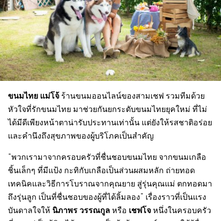
ขนมไทย แม่โจ้
ร้านขนมออนไลน์ของสามเชฟ รวมทีมด้วย
หัวใจที่รักขนมไทย มาช่วยกันยกระดับขนมไทยยุคใหม่ ที่ไม่
ได้มีดีเพียงหน้าตาน่ารับประทานเท่านั้น แต่ยังให้รสชาติอร่อย
และคำนึงถึงสุขภาพของผู้บริโภคเป็นสำคัญ
“พวกเรามาจากครอบครัวที่ชื่นชอบขนมไทย จากขนมเกลือ
ชิ้นเล็กๆ ที่มีแป้ง กะทิกับเกลือเป็นส่วนผสมหลัก ถ่ายทอด
เทคนิคและวิธีการโบราณจากคุณยาย สู่รุ่นคุณแม่ ตกทอดมา
ถึงรุ่นลูก เป็นที่ชื่นชอบของผู้ที่ได้ลิ้มลอง” เรื่องราวที่เป็นแรง
นิภาพร วรรณกูล
เชฟโจ
บันดาลใจให้
หรือ
หนึ่งในครอบครัว