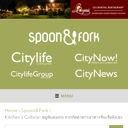
MENU
Home
›
Spoon&Fork
›
Kitchen’s Culture: หมูหันฮ่องกง จากภัตตาคารอาหารจีนเจี่ยท้งเฮง