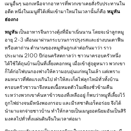
เมนูอื่นๆ นอกเหนือจากอาหารที่พวกเขาเคยสั่งรับประทานใน
หมูหัน
อดีต หนึ่งในเมนูที่ได้เพิ่มเข้ามาใหม่ในเวลานั้นก็คือ
ฮ่องกง
หมูหัน
เป็นอาหารจีนกวางตุ้งที่มีมาเนิ่นนาน โดยจะนำลูกหมู
อายุ 2-3 เดือนมาผ่านกระบวนการปรุงรสและย่างบนเตาฟืน
หรือเตาถ่าน ตำนานของหมูหันถูกเล่าต่อกันมาว่า ราว
ประมาณ 2100 ปีก่อนคริสตกาลว่า ชาวนาครอบครัวหนึ่ง
ได้ใช้ใต้ถุนบ้านเป็นที่เลี้ยงคอกหมู เมื่อเข้าสู่ฤดูหนาว พวกเขา
ก็ได้ก่อไฟบนกองฟางให้ความอบอุ่นแก่หมูในเล้า แต่เพราะ
ลมหนาวที่พัดแรงเกินไป ทำให้สะเก็ดไฟลุกไหม้ทั่วทั้งบ้าน
ครอบครัวชาวนาจึงหมดเนื้อหมดตัวในเพียงชั่วข้ามคืน
ระหว่างพวกเขาค้นหาข้าวของที่เหลืออยู่ ก็พบว่าหมูที่เลี้ยงไว้
ถูกไฟย่างจนมีหนังพองกรอบ และมีรสชาติเอร็ดอร่อย จึงได้
นำมาแจกจ่ายชาวบ้าน ทำให้กลายเป็นเมนูยอดนิยมอันเป็นสิริ
มงคลไปทั่วทั้งแผ่นดินจีนในเวลาต่อมา