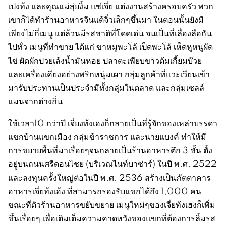
เปงท้ง และคุณแม่สุ่ยงิ้ม แซ่เจี่ย แต่งงานสร้างครอบครัว พวก
เขาก็ได้ทำร้านอาหารจีนแต้จิ๋วเล็กๆขึ้นมา ในตอนนั้นยังมี
เพียงไม่กี่เมนู แต่ล้วนมีรสชาติที่โดดเด่น จนเป็นที่เลื่องลือกัน
ไปทั่ว เมนูที่ทำขาย ได้แก่ ขาหมูพะโล้ เป็ดพะโล้ เห็ดหูหนูผัด
ไข่ ผัดผักปวยเล้งน้ำมันหอย ปลาตะเพียบขาวต้มเกี้ยมบ๊วย
และเครื่องเคียงอย่างพริกหนุ่มเผา กลุ่มลูกค้าที่แวะเวียนเข้า
มารับประทานเป็นประจำมีทั้งกลุ่มในตลาด และกลุ่มเซลล์
แมนจากต่างถิ่น
ใช้เวลา10 กว่าปี เจี่ยงท้งเฮงก็กลายเป็นที่รู้จักของเหล่าบรรดา
แขกบ้านแขกเมือง กลุ่มข้าราชการ และนายแบงค์ ทำให้มี
การขยายพื้นที่มาเรื่อยๆจนกลายเป็นร้านอาหารตึก 3 ชั้น ตั้ง
อยู่บนถนนศรีดอนไชย (บริเวณไนท์บาซ่าร์) ในปี พ.ศ. 2522
และลงทุนครั้งใหญ่ต่อในปี พ.ศ. 2536 สร้างเป็นภัตตาคาร
อาหารเจี่ยท้งเฮ้ง ที่สามารถรองรับแขกได้ถึง 1,000 คน
ขณะที่ตัวร้านอาหารขยับขยาย เมนูใหม่ๆของเจี่ยท้งเฮงก็เพิ่ม
ขึ้นเรื่อยๆ เพื่อเติมเต็มความคาดหวังของแขกที่ต้องการลิ้มรส