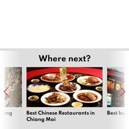
Where next?
hiang
Best Chinese Restaurants in
Best bur
Chiang Mai