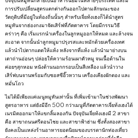
ปัจจุบันหมูหันกลายเป็นอาหารนิยมในหลายๆประเทศ และมี
การปรับเปลี่ยนสูตรแตกต่างกันออกไปตามลักษณะของ
วัตถุดิบที่มีอยู่ในท้องถิ่นนั้นๆ สำหรับเจี่ยท้งเฮงก็ได้นำสูตร
หมูหันจากฮ่องกงมาจัดเสิร์ฟที่ภัตตาคาร โดยมีกรรมวิธี
คร่าวๆ คือ เริ่มแรกนำเครื่องในลูกหมูออกให้หมด และล้างจน
สะอาด จากนั้นนำลูกหมูมาปรุงรสและหมักด้วยเครื่องเทศ
แล้วนำไปตากแดดให้แห้ง หลังจากที่แห้ง แล้วนำมาย่างบน
เตาถ่านอ่อนๆ ปล่อยให้ความร้อนเผาตัวหมู จนเนื้อด้านใน
ค่อยๆสุกหอม หนังด้านนอกกรอบเป็นสีเหลือง แล้วนำวาง
เสิร์ฟบนจานพร้อมกับซอสซีอิ๊วหวาน เครื่องเคียงผักดอง และ
หมั่นโถว
ไม่ได้มีเพียงแค่เมนูหมูหันเท่านั้น ที่เพิ่มเข้ามาในช่วงพัฒนา
สูตรอาหาร แต่ยังมีอีก 500 กว่าเมนูที่ภัตตาคารเจี่ยท้งเฮงได้
เนรมิตออกมาให้แขกลิ้มลองกัน ปัจจุบันเจี่ยท้งเฮงมี 2 สาขา
คือ สาขาถนนศรีดอนไชย และสาขาฟ้าฮ่าม ซึ่งทั้งสองสาขา
ยังคงเป็นแหล่งร้านอาหารยอดนิยมของบรรดานักท่องเที่ยว