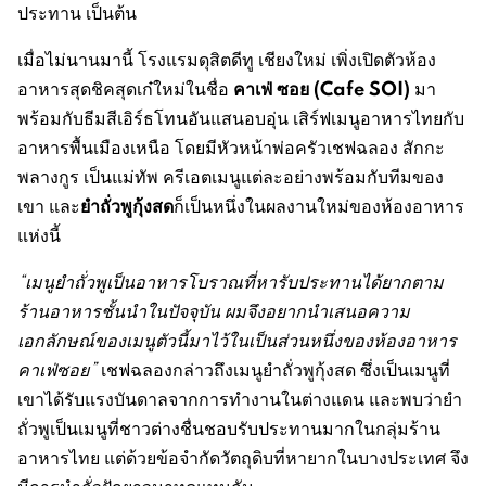
ประทาน เป็นต้น
เมื่อไม่นานมานี้ โรงแรมดุสิตดีทู เชียงใหม่ เพิ่งเปิดตัวห้อง
คาเฟ่ ซอย
(Cafe SOI)
อาหารสุดชิคสุดเก๋ใหม่ในชื่อ
มา
พร้อมกับธีมสีเอิร์ธโทนอันแสนอบอุ่น เสิร์ฟเมนูอาหารไทยกับ
อาหารพื้นเมืองเหนือ โดยมีหัวหน้าพ่อครัวเชฟฉลอง สักกะ
พลางกูร เป็นแม่ทัพ ครีเอตเมนูแต่ละอย่างพร้อมกับทีมของ
ยำถั่วพูกุ้งสด
เขา และ
ก็เป็นหนึ่งในผลงานใหม่ของห้องอาหาร
แห่งนี้
“
เมนูยำถั่วพูเป็นอาหารโบราณที่หารับประทานได้ยากตาม
ร้านอาหารชั้นนำในปัจจุบัน ผมจึงอยากนำเสนอความ
เอกลักษณ์ของเมนูตัวนี้มาไว้ในเป็นส่วนหนึ่งของห้องอาหาร
คาเฟ่ซอย
”
​ เชฟฉลองกล่าวถึงเมนูยำถั่วพูกุ้งสด ซึ่งเป็นเมนูที่
เขาได้รับแรงบันดาลจากการทำงานในต่างแดน และพบว่ายำ
ถั่วพูเป็นเมนูที่ชาวต่างชื่นชอบรับประทานมากในกลุ่มร้าน
อาหารไทย แต่ด้วยข้อจำกัดวัตถุดิบที่หายากในบางประเทศ จึง