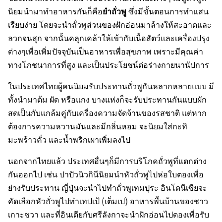
ยำถั่วพู
นิยมนำมาทำอาหารกันก็คือ
ซึ่งมีขั้นตอนการทำแสน
เรียบง่าย โดยจะนำถั่วพูส่วนของฝักอ่อนมาล้างให้สะอาดและ
ลวกจนสุก จากนั้นคลุกเคล้าให้เข้ากับเนื้อสัตว์และเครื่องปรุง
ต่างๆเพื่อเพิ่มปัจจุบันเป็นอาหารเพื่อสุขภาพ เพราะมีคุณค่า
ทางโภชนาการที่สูง และเป็นประโยชน์ต่อร่างกายนานัปการ
ในประเทศไทยผู้คนนิยมรับประทานถั่วพูกันหลากหลายแบบ มี
ทั้งนำมาต้ม ผัด หรือแกง บางแห่งก็จะรับประทานกันแบบผัก
สดเป็นกับแกล้มคู่กับเครื่องความจัดจ้านของรสชาติ แต่หาก
ต้องการความหวานมันและมีกลิ่นหอม จะนิยมใส่กะทิ
มะพร้าวคั่ว และน้ำพริกเผาเพิ่มลงไป
นอกจากไทยแล้ว ประเทศอื่นๆก็มีการบริโภคถั่วพูที่แตกต่าง
กันออกไป เช่น ปาปัวนิวกินีนิยมนำหัวถั่วพูไปห่อใบตองเพื่อ
ย่างรับประทาน ญี่ปุ่นจะนำไปทำถั่วพูเทมปุระ อินโดนีเซียจะ
คัดเลือกหัวถั่วพูไปทำเทปเป้ (เต็มเป) อาหารพื้นบ้านของชาว
เกาะชวา และที่อินเดียกับศรีลังกาจะนำฝักอ่อนไปดองเพื่อรับ