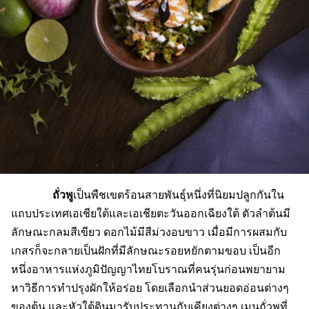
ถั่วพู
เป็นพืชเขตร้อนสายพันธุ์หนึ่งที่นิยมปลูกกันใน
แถบประเทศเอเชียใต้และเอเชียตะวันออกเฉียงใต้ ตัวลำต้นมี
ลักษณะกลมสีเขียว ดอกไม้มีสีม่วงอบขาว เมื่อมีการผสมกับ
เกสรก็จะกลายเป็นฝักที่มีลักษณะรอยหยักตามขอบ เป็นอีก
หนึ่งอาหารแห่งภูมิปัญญาไทยโบราณที่คนรุ่นก่อนพยายาม
หาวิธีการทำปรุงผักให้อร่อย โดยเลือกนำส่วนยอดอ่อนต่างๆ
ของต้น และหัวใต้ดินมารับประทานกับเคียงต่างๆ เมนูถั่วพูที่