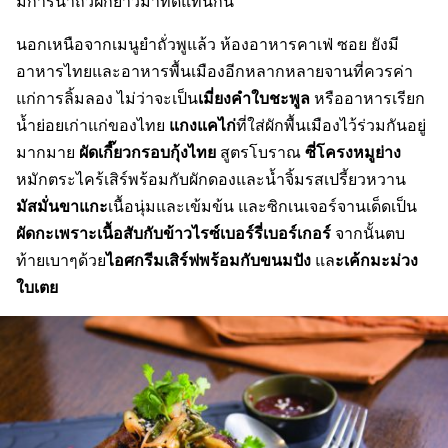
มีการนำถั่วฝักยาวมาทดแทนกัน
นอกเหนือจากเมนูยำถั่วพูแล้ว ห้องอาหารคาเฟ่ ซอย ยังมี
อาหารไทยและอาหารพื้นเมืองอีกหลากหลายจานที่ควรค่า
เมี่ยงคำใบชะพูล
แก่การลิ้มลอง ไม่ว่าจะเป็น
หรืออาหารเรียก
แกงแคไก่
น้ำย่อยเก่าแก่ของไทย
ที่ใส่ผักพื้นเมืองไว้ร่วมกันอยู่
ผัดเกี๊ยวกรอบกุ้งไทย
ซี่โครงหมูย่าง
มากมาย
สูตรโบราณ
หมักตระไคร้เสิร์พร้อมกับผักดองและน้ำจิ้มรสเปรี้ยวหวาน
มัสมั่นขาแกะ
เนื้อนุ่มและเข้มข้น และซิกเนเจอร์จานเด็ดเป็น
ผัดกะเพราะเนื้อสับกับข้าวไรซ์เบอร์รี่เบอร์เกอร์
จากนั้นตบ
ไอศกรีมเสิร์ฟพร้อมกับขนมปัง
ะเค้กมะม่วง
ท้ายเบาๆด้วย
แล
ใบเตย