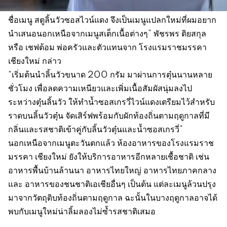
ชื่อเมนู สตูลิ้นวัวซอสไวน์แดง จึงเป็นเมนูแปลกใหม่ที่ผมอยาก
นำเสนอนอกเหนือจากเมนูสเต็กเนื้อต่างๆ” พัชรพร ติยสกุล
หรือ เชฟต้อม พ่อครัวและตัวแทนจาก โรงแรมราชมรรคา
เชียงใหม่ กล่าว
“เริ่มต้นนำลิ้นวัวขนาด 200 กรัม มาผ่านการตุ๋นนานหลาย
ชั่วโมง เพื่อลดความเหนียวและเพิ่มเนื้อสัมผัสนุ่มลงไป
ระหว่างตุ๋นลิ้นวัว ให้ทำน้ำซอสเกรวี่ไวน์แดงเตรียมไว้สำหรับ
ราดบนลิ้นวัวตุ๋น จัดเสิร์ฟพร้อมกับผักท้องถิ่นตามฤดูกาลที่มี
กลิ่นและรสชาติเข้าคู่กับลิ้นวัวตุ๋นและน้ำซอสเกรวี่”
นอกเหนือจากเมนูตะวันตกแล้ว ห้องอาหารของโรงแรมราช
มรรคา เชียงใหม่ ยังให้บริการอาหารอีกหลายเชื้อชาติ เช่น
อาหารพื้นบ้านล้านนา อาหารไทยใหญ่ อาหารไทยภาคกลาง
และ อาหารของชนชาติเอเชียอื่นๆ เป็นต้น แต่ละเมนูล้วนปรุง
มาจากวัตถุดิบท้องถิ่นตามฤดูกาล ฉะนั้นในบางฤดูกาลอาจได้
พบกับเมนูใหม่น่าลิ้มลองไม่ซ้ำรสชาติเสมอ