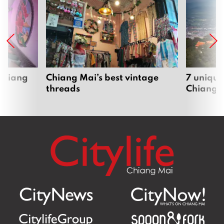
 Chiang
Chiang Mai’s best vintage
7 unique
threads
Chiang 