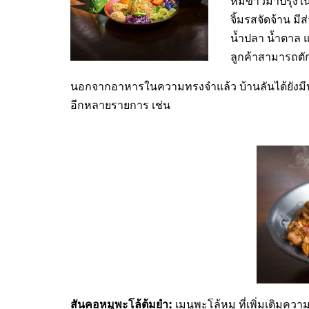
หมี่ขาวมาปรุงใน
จิ้มรสจัดจ้าน มีส
น้ำปลา น้ำตาล แ
ลูกค้าสามารถตัก
นอกจากอาหารในความทรงจำแล้ว บ้านลันได้ยังมีบ
อีกหลายรายการ เช่น
สันคอหมูพะโล้ต้มยำ
:
เมนูพะโล้หมู ที่เพิ่มเติมค