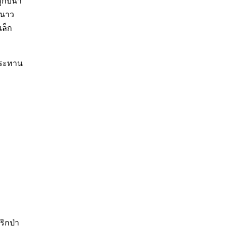
กับน้ำ
มะนาว
เล็ก
ประทาน
ริกป่า