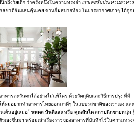
วัยเด็ก ว่าครั้งหนึ่งในความทรงจำ
เราเคยรับประทานอาหา
รสชาติอันแสนคุ้นเคย ชวนอิ่มสบายท้อง ในบรรยากาศเก่าๆ ได้ถูก
รตะวันตกได้อย่างไม่แพ้ใคร ด้วยวัตถุดิบและวิธีการปรุง ที่มี
ใจ ให้ผมอยากทำอาหารไทยออกมาดีๆ ในแบบรสชาติของเราเอง แล
นพดล นันติแสง
คุณลันได
นเต้นอยู่เสมอ”
หรือ
สถาปนิกชายหนุ่ม ผู
วเองขึ้นมา พร้อมเล่าเรื่องราวของอาหารที่บันทึกไว้ในความทร