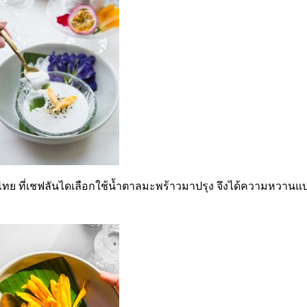
ย ที่เชฟลันไดเลือกใช้น้ำตาลมะพร้าวมาปรุง จึงได้ความหวานแ