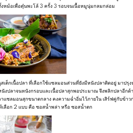
้งหม้อเพื่อตุ๋นพะโล้ 3 ครั้ง 3 รอบจนเนื้อหมูนุ่มกลมกล่อม
ูสเต็กเนื้อปลา ที่เลือกใช้แซลมอนส่วนที่ยังมีหนังปลาติดอยู่ มาปรุง
่วนหนังปลาจนหนังกรอบและเนื้อปลาสุกพอประมาณ จึงพลิกปลาอีกด
้อปลาแซลมอนสุกขนาดกลาง คงความฉ่ำอิ่มไว้ภายใน เสิร์ฟคู่กับข้าว
้เลือก 2 แบบ คือ ซอสน้ำพล่า หรือ ซอสน้ำตก