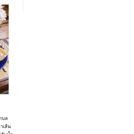
ตำบล
ำเส้น