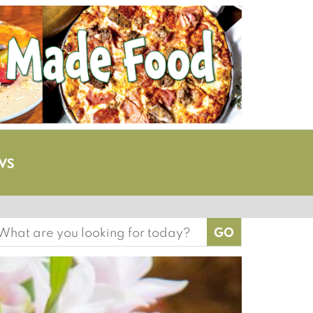
earch
or: