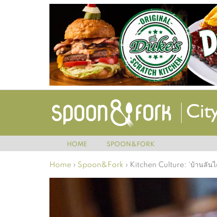
HOME
SPOON&FORK
Home
›
Spoon&Fork
›
Kitchen Culture: ‘บ้านลันได