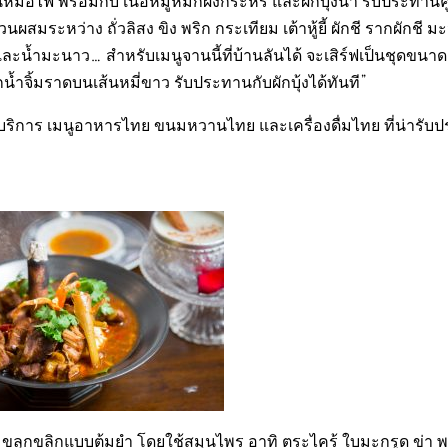
หม้อไฟ พร้อมกับ เนื้อหมูหมักผงกระหรี่ และผักบุ้งนา รับประทานคู่
่วนผสมระหว่าง ถั่วลิสง ขิง พริก กระเทียม เต้าหู้ยี้ ผักชี รากผักชี 
ละน้ำมะนาว… สำหรับเมนูจานนี้ที่บ้านลันได้ จะเสิร์ฟเป็นชุดขนาด
น้ำจิ้มราดบนเส้นหมี่ขาว รับประทานกับผักบุ้งได้ทันที”
ริการ เมนูอาหารไทย ขนมหวานไทย และเครื่องดื่มไทย ที่น่ารับ
วามขลุกขลิกแบบต้มยำ โดยใช้สมุนไพร อาทิ ตระไคร้ ใบมะกรูด ข่า พ