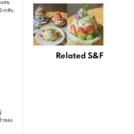
รแสน
นำกลับ
Related S&F
ะ
้
งจำของ