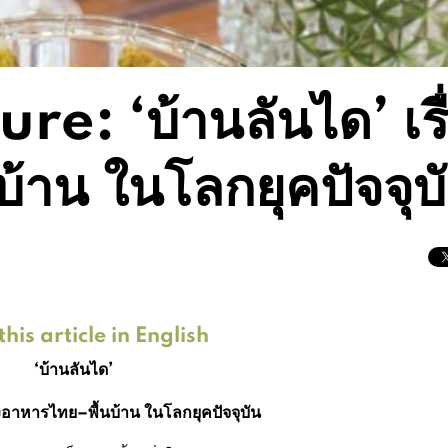
e: ‘บ้านลันได’ เรื
้าน ในโลกยุคปัจจุบ
his article in English
‘
บ้านลันได
’
ของอาหารไทย
–
พื้นบ้าน ในโลกยุคปัจจุบัน