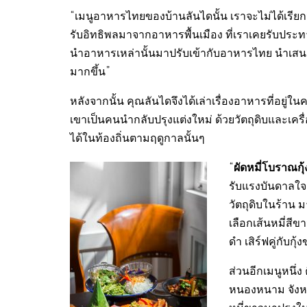
“เมนูอาหารไทยของบ้านลันไดนั้น เราจะไม่ได้เรียกว่า
รับอิทธิพลมาจากอาหารพื้นเมือง ที่เราเคยรับประท
นำอาหารเหล่านั้นมาปรับเข้ากับอาหารไทย นำเสนอภ
มากขึ้น”
หลังจากนั้น คุณลันไดจึงได้เล่าเรื่องอาหารที่อยู่ใ
เขาเป็นคนนำกลับปรุงแต่งใหม่ ด้วยวัตถุดิบและเครื่
ได้ในท้องถิ่นตามฤดูกาลนั้นๆ
ผัดหมี่โบราณ
“
รับแรงบันดาลใ
วัตถุดิบในร้าน 
เลือกเส้นหมี่สีขา
ดำ เสิร์ฟคู่กับ
ส่วนอีกเมนูหนึ่ง
หนองหนาม จังหว