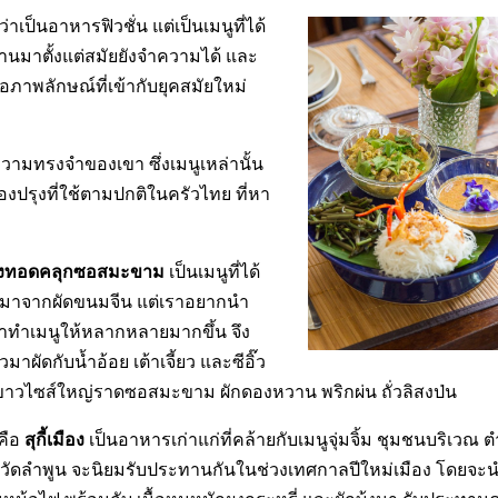
เป็นอาหารฟิวชั่น แต่เป็นเมนูที่ได้
านมาตั้งแต่สมัยยังจำความได้ และ
าพลักษณ์ที่เข้ากับยุคสมัยใหม่
นความทรงจำของเขา ซึ่งเมนูเหล่านั้น
องปรุงที่ใช้ตามปกติในครัวไทย ที่หา
กุ้งทอดคลุกซอสมะขาม
เป็นเมนูที่ได้
จมาจากผัดขนมจีน แต่เราอยากนำ
มาทำเมนูให้หลากหลายมากขึ้น จึง
วมาผัดกับน้ำอ้อย เต้าเจี้ยว และซีอิ๊ว
กุ้งขาวไซส์ใหญ่ราดซอสมะขาม ผักดองหวาน พริกผ่น ถั่วลิสงป่น
สุกี้เมือง
 คือ
เป็นอาหารเก่าแก่ที่คล้ายกับเมนูจุ่มจิ้ม ชุมชนบริเวณ 
ัดลำพูน จะนิยมรับประทานกันในช่วงเทศกาลปีใหม่เมือง โดยจะน