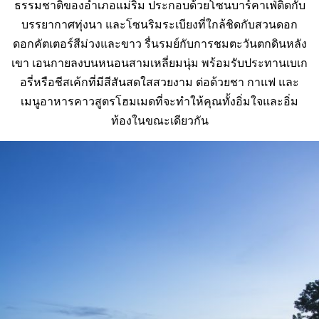
ธรรมชาติของอำเภอแม่ริม ประกอบด้วยโซนบาร์คาเฟ่ติดกับ
บรรยากาศทุ่งนา และโซนริมระเบียงที่ใกล้ชิดกับสวนดอก
ดอกคัตเตอร์สีม่วงและขาว รื่นรมย์กับการชมตะวันตกดินหลัง
เขา เอนกายลงบนหนอนสามเหลี่ยมนุ่ม พร้อมรับประทานเบเก
อรี่หรือชีสเค้กที่มีสีสันสดใสสวยงาม ต่อด้วยชา กาแฟ และ
เมนูอาหารคาวสูตรโฮมเมดที่จะทำให้คุณทั้งอิ่มใจและอิ่ม
ท้องในขณะเดียวกัน