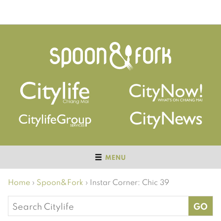
MENU
Home
›
Spoon&Fork
›
Instar Corner: Chic 39
Search
for: