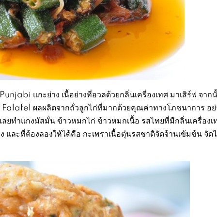
njabi แกะย่าง เนื้อย่างที่อวลด้วยกลิ่นเครื่องเทศ มาเสิร์ฟ จากนั
lafel ผลผลิตจากถั่วลูกไก่ที่มากด้วยคุณค่าทางโภชนาการ อย่
เลยทำแกงมัสมั่น ข้าวหมกไก่ ข้าวหมกเนื้อ รสไทยที่มีกลิ่นเครื่อง
และที่ต้องลองให้ได้คือ กะเพราเนื้อตุ๋นรสชาติจัดจ้านเข้มข้น จัดได