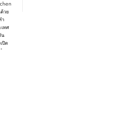
itchen
ด้วย
ทำ
ะเทศ
ัน
เปิด
า”