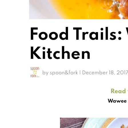
Food Trails
Kitchen
by
spoon&fork
|
December 18, 201
Read t
Wawee B