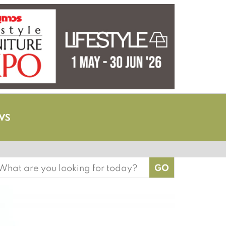
earch
or: