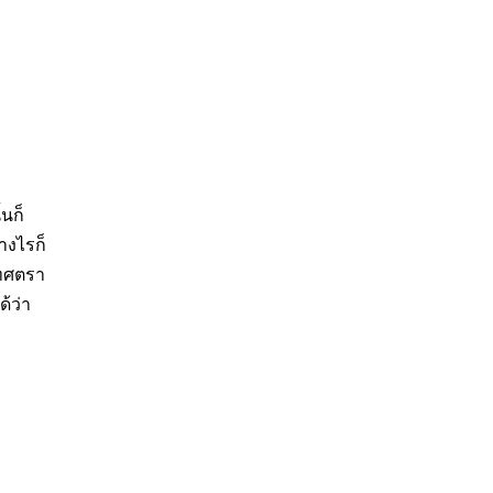
้นก็
างไรก็
เทศตรา
้ว่า