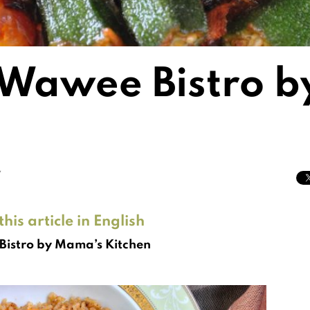
: Wawee Bistro 
7
his article in English
istro by Mama’s Kitchen