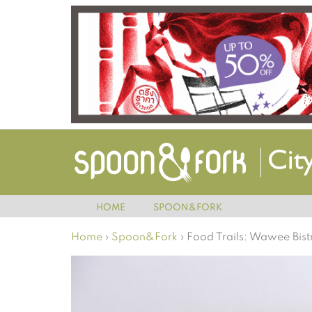
HOME
SPOON&FORK
Home
›
Spoon&Fork
›
Food Trails: Wawee Bis