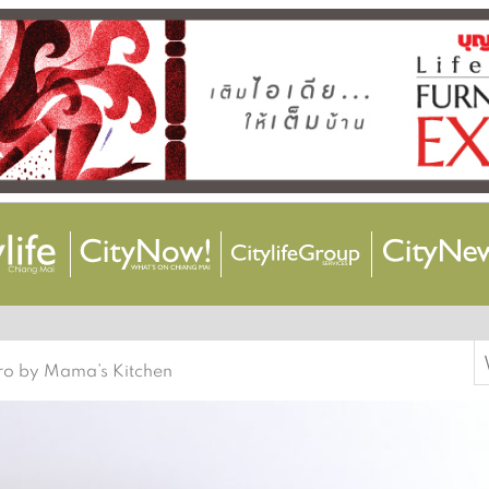
S
tro by Mama’s Kitchen
f