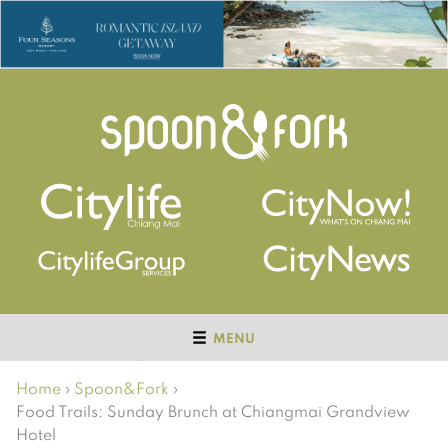
MENU
Home
›
Spoon&Fork
›
Food Trails: Sunday Brunch at Chiangmai Grandview
Hotel