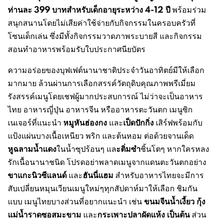
ท่านละ
399
บาทสำหรับเด็กอายุระหว่าง
4-12
ปี
พร้อมร่วม
สนุกสนานโดยไม่เสียค่าใช้จ่ายกับกิจกรรมในครอบครัวที่
โซนเด็กเล่น ซึ่งมีทั้งกิจกรรมวาดภาพระบายสี และกิจกรรม
สอนทำอาหารพร้อมรับใบประกาศนียบัตร
ความอร่อยของบุฟเฟต์นานาชาติประจำวันอาทิตย์มีให้เลือก
มากมาย ล้วนผ่านการเลือกสรรค์วัตถุดิบคุณภาพพรีเมี่ยม
รังสรรค์เมนูโดยเชฟผู้มากประสบการณ์ ไม่ว่าจะเป็นอาหาร
ไทย อาหารญี่ปุ่น อาหารจีน หรืออาหารตะวันตก เมนูซิก
หมูหันฮ่องกง
เป็ดปักกิ่ง
เนเจอร์ที่แนะนำ
และ
เสิร์ฟพร้อมกับ
แป้งแผ่นบางเนื้อเหนียว พริก และต้นหอม ต่อด้วยจานเด็ด
หูฉลามน้ำแดง
ะติ่มซำ
ในน้ำซุปร้อนๆ แล
ชิ้นโตๆ หากใครหลง
รักเนื้อนานาชนิด โปรดอย่าพลาดเมนูจากแดนตะวันตกอย่าง
ขาแกะนิวซีแลนด์
ฮันนี่แฮม
และ
สำหรับอาหารไทยจะมีการ
สับเปลี่ยนหมุนเวียนเมนูใหม่ๆทุกสัปดาห์มาให้เลือก ชิมกัน
ขนมจีนน้ำเงี้ยว กุ้ง
แบบ เมนูไทยบางส่วนที่อยากแนะนำ เช่น
แม่น้ำราดซอสมะขาม
กระเพาะปลาผัดแห้ง
เป็นต้น
และ
ส่วน