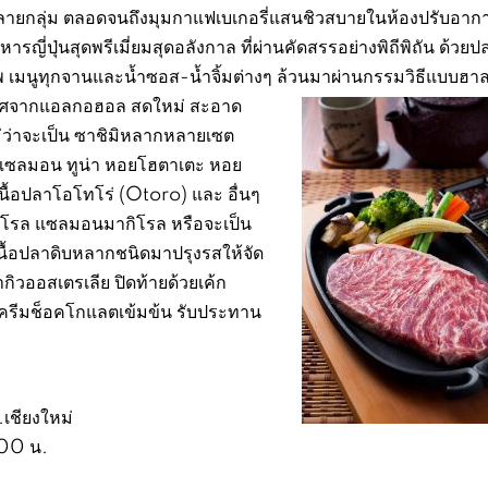
ลายกลุ่ม ตลอดจนถึงมุมกาแฟเบเกอรี่แสนชิวสบายในห้องปรับอากาศ
ารญี่ปุ่นสุดพรีเมี่ยมสุดอลังกาล ที่ผ่านคัดสรรอย่างพิถีพิถัน ด้วย
 เมนูทุกจานและน้ำซอส-น้ำจิ้มต่างๆ ล้วนมาผ่านกรรมวิธีแบบฮา
ราศจากแอลกอฮอล สดใหม่ สะอาด
่ว่าจะเป็น ซาชิมิหลากหลายเซต
แซลมอน ทูน่า หอยโฮตาเตะ หอย
 เนื้อปลาโอโทโร่ (Otoro) และ อื่นๆ
มากิโรล แซลมอนมากิโรล หรือจะเป็น
วยเนื้อปลาดิบหลากชนิดมาปรุงรสให้จัด
ากิวออสเตรเลีย ปิดท้ายด้วยเค้ก
กับครีมช็อคโกแลตเข้มข้น รับประทาน
.เชียงใหม่
.00 น.