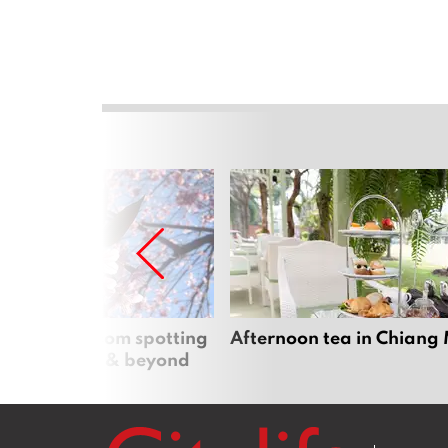
 cherry blossom spotting
Afternoon tea in Chiang
n Chiang Mai & beyond