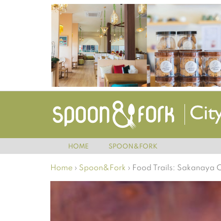
HOME
SPOON&FORK
Home
›
Spoon&Fork
›
Food Trails: Sakanaya