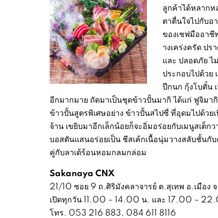
ลูกค้าได้หลากห
ตาตื่นใจไปกับอาห
ของเชฟมืออาชีพ
างเคร่งครัด ป
และ ปลอดภัย ไม
ประกอบไปด้วย 
ปีกนก กุ้งโบตั๋น
อีกมากมาย ถัดมาเป็นชุดข้าวปั้นมากิ ได้แก่ ฟูจิ
ข้าวปั้นสูตรพิเศษอย่าง ข้าวปั้นสไปซี่ ที่อุดมไปด้
จ้าน เขยิบมาอีกเล็กน้อยก็จะอิ่มอร่อยกับเมนูสเต็กว
บอสตันแสนอร่อยเป็น ชีสเค้กเนื้อนุ่มวางสลับชั้น
คู่กับลาเต้ร้อนหอมกลมกล่อม
Sakanaya CNX
21/10 ซอย 9 ถ.ศิริมังคลาจารย์ ต.สุเทพ อ.เมือง จ
เปิดทุกวัน 11.00 – 14.00 น. และ 17.00 – 22
โทร. 053 216 883, 084 611 8116