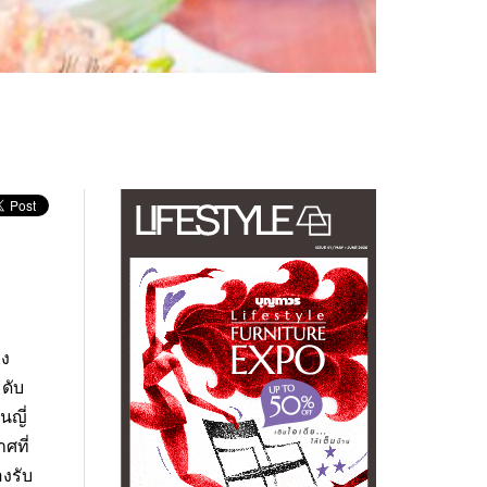
าง
ะดับ
นญี่
ศที่
องรับ