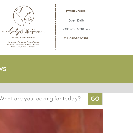
earch
or: