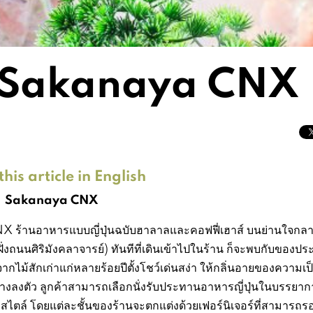
: Sakanaya CNX
his article in English
Sakanaya CNX
ร้านอาหารแบบญี่ปุ่นฉบับฮาลาลและคอฟฟี่เฮาส์ บนย่านใจกล
ั่งถนนศิริมังคลาจารย์) ทันทีที่เดินเข้าไปในร้าน ก็จะพบกับของปร
ากไม้สักเก่าแก่หลายร้อยปีตั้งโชว์เด่นสง่า ให้กลิ่นอายของความเป็
อย่างลงตัว ลูกค้าสามารถเลือกนั่งรับประทานอาหารญี่ปุ่นในบรรยากา
 สไตล์ โดยแต่ละชั้นของร้านจะตกแต่งด้วยเฟอร์นิเจอร์ที่สามารถร