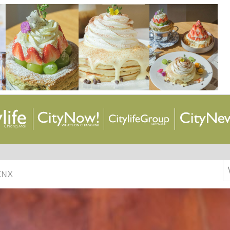
S
 CNX
f