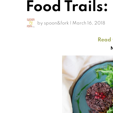
Food Trails
by
spoon&fork
|
March 16, 2018
Read t
N