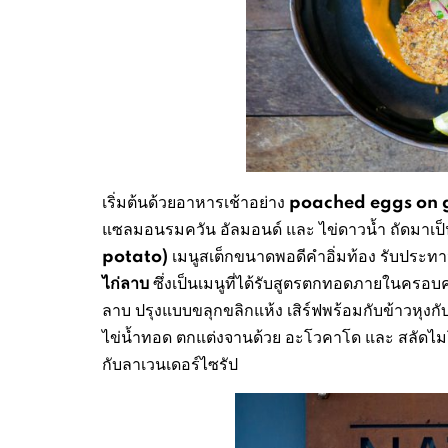
poached eggs on 
เริ่มต้นด้วยอาหารเช้าอย่าง
แซลมอนรมควัน อัลมอนด์ และ ไข่ดาวน้ำ ถัดมาเป
potato)
เมนูสเต็กขนาดพอดีคำอิ่มท้อง รับประทา
ไก่ลาบ
ซึ่งเป็นเมนูที่ได้รับสูตรตกทอดภายในครอบ
ลาบ ปรุงแบบขลุกขลิกแห้ง เสิร์ฟพร้อมกับข้าวหุงกับ
ไข่น้ำทอด ตกแต่งจานด้วย อะโวคาโด และ สลัดไมโคร
กับลาเวนเดอร์ไซรัป