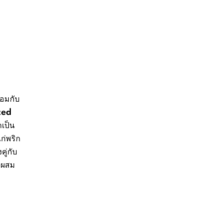
้อมกับ
sted
เป็น
ก่พริก
คู่กับ
วมผสม