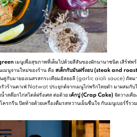
green
เมนูเพื่อสุขภาพที่เต็มไปด้วยสีสันของผักนานาชนิด เสิร์ฟพร
สเต็กกับมันฝรั่งอบ (steak and roa
็นเมนูจานใหม่ของร้าน คือ
นคู่กับมายองเนสรสกระเทียมอัลยอลี (garlic aioli sauce) ถัดมา
ครัวร้านคาเฟ่ Natwat ประยุกต์จากเมนูไก่พริกไทยดำ มาผสมกับไ
เค้กปู (Crap Cake)
น้ำสต๊อกไก่สไตล์ฝรั่งเศส ต่อด้วย
จัดวางเคียง
กรีน ปิดท้ายด้วยเครื่องดื่มรสหวานเย็นชื่นใจ กับเมนูเบอร์รี่ร