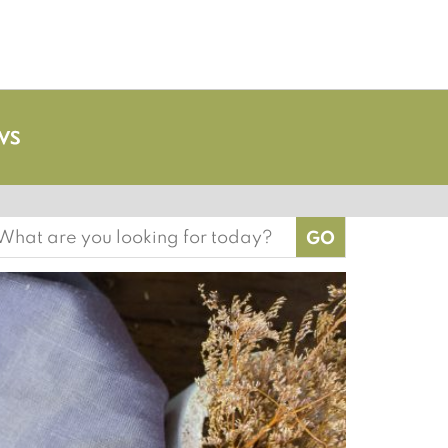
earch
or: