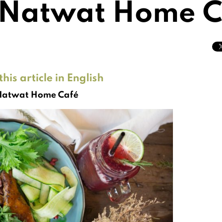
: Natwat Home 
his article in English
atwat Home Café