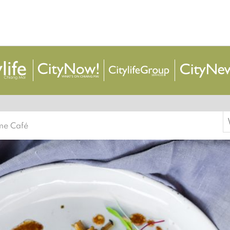
S
me Café
f