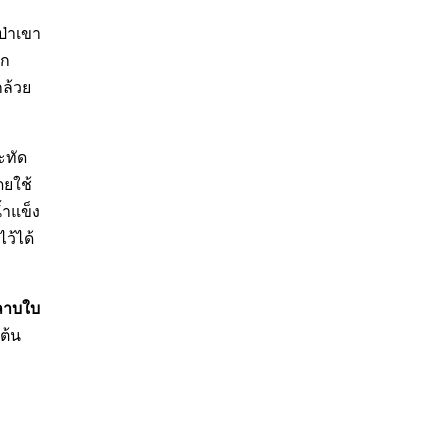
ป่าเขา
าก
กล้วย
ะทัด
ดยใช้
้ำแข็ง
ว้ได้
ลาบใบ
ต้น