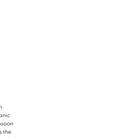
n
anic
nsoon
s the