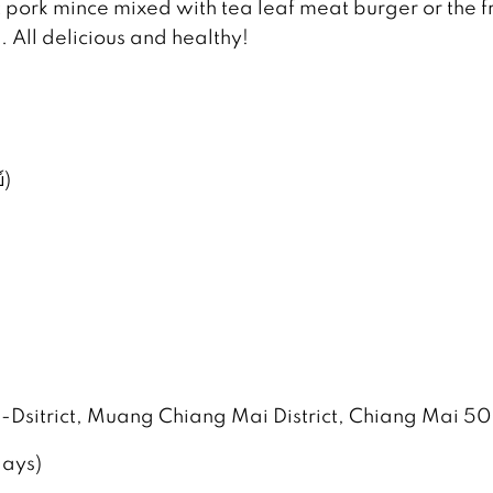
t pork mince mixed with tea leaf meat burger or the f
 All delicious and healthy!
์)
Dsitrict, Muang Chiang Mai District, Chiang Mai 
days)