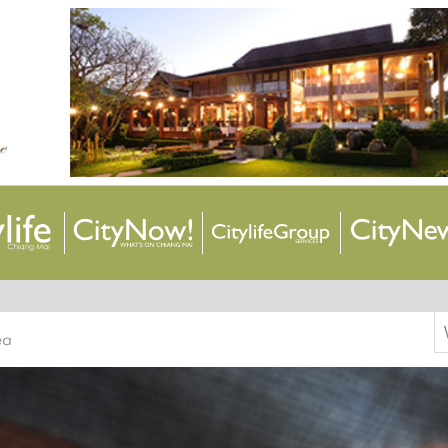
S
ea
f