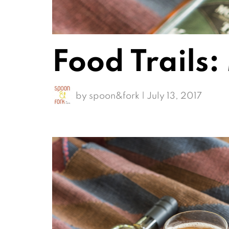
Food Trails
by
spoon&fork
|
July 13, 2017