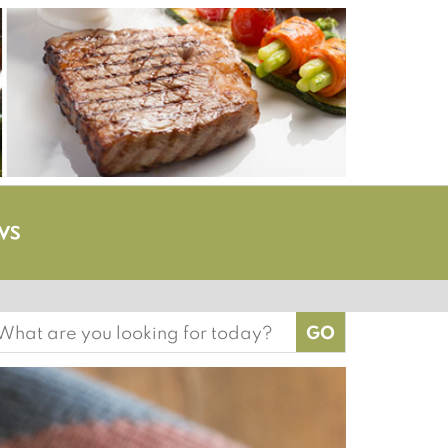
earch
or: