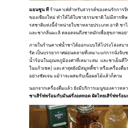
มอนซูน ที
ร้านคาเฟ่สำหรับสวรรค์ของคนรักการจิบดื
ของเชียงใหม่ ทำให้ได้ใบชาธรรมชาติ ไม่มีสารพิษ
รสชาติแห่งนี้จำหน่ายใบชาหลายประเภท อาทิ ชาไม่แ
และชากลิ่นมะลิ ตลอดจนถึงชาหมักเพื่อสุขภาพอย่า
ภายในร้านคาเฟ่น้ำชาได้ออกแบบให้โปร่งโล่งสบาย 
รัด เป็นบรรยากาศผ่อนคลายที่เหมาะแก่การนั่งจิบชา
น้ำร้อนในอุณหภูมิองศาที่เหมาะสม และชาเย็นที่ใ
ในแก้วเชค) และล่าสุดยังมีสมูทตี้ชา หรือเครื่องดื
อย่างชัดเจน แม้ว่าจะผสมกับเนื้อผลไม้แล้วก็ตาม
นอกจากเครื่องดื่มแล้ว ยังมีบริการเมนูของคาวห
ชาเสิร์ฟพร้อมกับมันฝรั่งอดทอด ผัดไทยเสิร์ฟพร