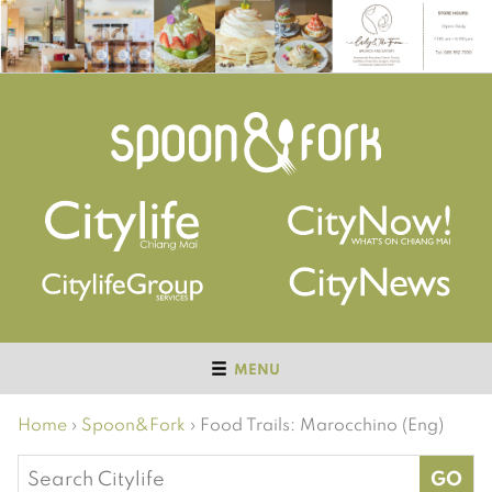
MENU
Home
›
Spoon&Fork
›
Food Trails: Marocchino (Eng)
Search