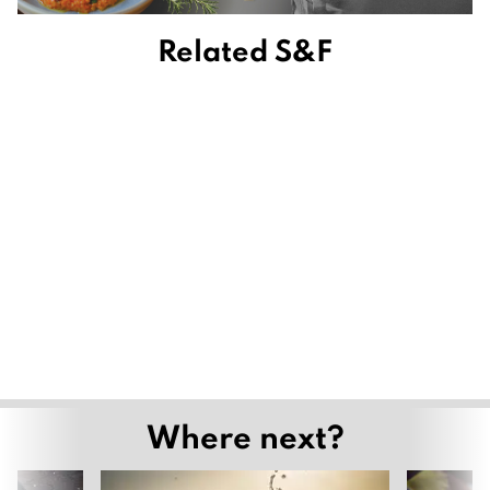
Related S&F
เพลิดเพลินกับชุดน้ำชายามบ่าย “มนตร์เสน่ห์แห่งผืนป่า
ในฤดูฝน” ที่ 137 พิลลาร์เฮาส์ เชียงใหม่
July 2, 2026
จากไส้อั่วหนึ่งเส้น สู่ข้าวซอยเส้นสด พิซซ่า และชีสบอล
เรื่องราวของ ผาม x กะทิ เชียงราย
June 19, 2026
Mandorla Sicilian Bistrot พาสำรวจเกาะซิซิลี
ผ่านรสชาติที่บอกเล่าวัฒนธรรมบนจานอาหาร
March 31, 2026