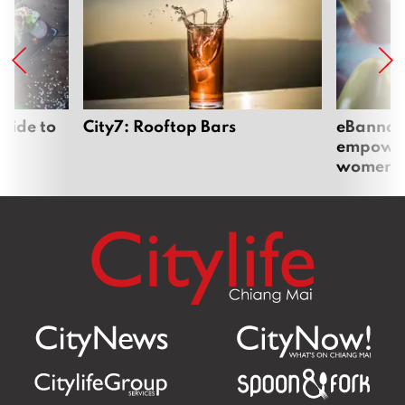
ส่งต่อรสชาติคู่หัวหินสู่เชียงใหม่ พร้อมให้สัมผัสกับความ
หอมกรุ่นจากเตาอบแล้ว ที่แม่ริมพาย & คาเฟ่
March 26, 2026
เติมเต็มช่วงเวลายามบ่ายให้แสนพิเศษ ด้วย
Afternoon Tea Set สุดละมุน จาก Lady and the
Fox – Brunch & Eatery
March 6, 2026
ทานมื้ออร่อย ปล่อยใจให้ธรรมชาติโอบล้อม ที่ Steake
Steak Salad
March 4, 2026
Where next?