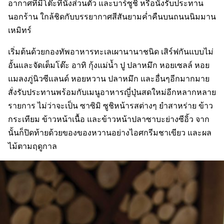
อากาศที่มีโต๊ะที่นั่งส่วนตัว และบาร์ซูชิ หรือนั่งรับประทาน
นอกร้าน ใกล้ชิดกับบรรยากาศสีสันยามค่ำคืนบนถนนนิมมาน
เหมิทร์
เริ่มต้นด้วยกองทัพอาหารทะเลเผานานาชนิด เสิร์ฟกันแบบไม่
อั้นและจัดเต็มโต๊ะ อาทิ กุ้งแม่น้ำ ปู ปลาหมึก หอยเซลล์ หอย
แมลงภู่นิวซีแลนด์ หอยหวาน ปลาหมึก และอื่นๆอีกมากมาย
สั่งรับประทานพร้อมกับเมนูอาหารญี่ปุ่นสดใหม่อีกหลากหลาย
รายการ ไม่ว่าจะเป็น ซาซิมิ ซูชิหน้ารสต่างๆ ยำสาหร่าย ข้าว
กระเทียม ข้าวหน้าเนื้อ และข้าวหน้าปลาซาบะย่างซีอิ้ว จาก
นั้นก็ปิดท้ายด้วยของของหวานอย่างไอศกรีมชาเขียว และผล
ไม้ตามฤดูกาล