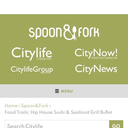
MENU
Home
›
Spoon&Fork
›
Food Trails: Hip House Sushi & Seafood Grill Buffet
Search