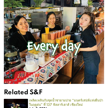
Related S&F
เพลิดเพลินกับชุดน้ำชายามบ่าย “มนตร์เสน่ห์แห่งผืนป่า
ในฤดูฝน” ที่ 137 พิลลาร์เฮาส์ เชียงใหม่