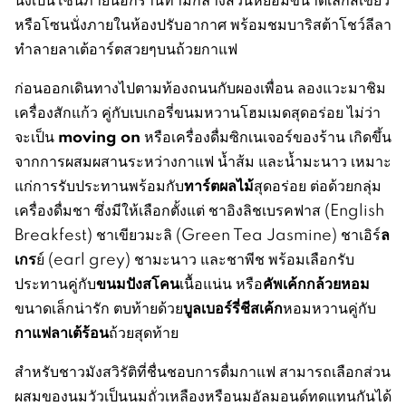
หรือโซนนั่งภายในห้องปรับอากาศ พร้อมชมบาริสต้าโชว์ลีลา
ทำลายลาเต้อาร์ตสวยๆบนถ้วยกาแฟ
ก่อนออกเดินทางไปตามท้องถนนกับผองเพื่อน ลองแวะมาชิม
เครื่องสักแก้ว คู่กับเบเกอรี่ขนมหวานโฮมเมดสุดอร่อย ไม่ว่า
moving on
จะเป็น
หรือเครื่องดื่มซิกเนเจอร์ของร้าน เกิดขึ้น
จากการผสมผสานระหว่างกาแฟ น้ำส้ม และน้ำมะนาว เหมาะ
ทาร์ตผลไม้
แก่การรับประทานพร้อมกับ
สุดอร่อย ต่อด้วยกลุ่ม
เครื่องดื่มชา ซึ่งมีให้เลือกตั้งแต่ ชาอิงลิชเบรคฟาส (English
ล
Breakfest) ชาเขียวมะลิ (Green Tea Jasmine) ชาเอิร์
เกร
ย์ (earl grey) ชามะนาว และชาพีช พร้อมเลือกรับ
ขนมปังสโคน
คัพเค้กกล้วยหอม
ประทานคู่กับ
เนื้อแน่น หรือ
บูลเบอร์รี่ชีสเค้ก
ขนาดเล็กน่ารัก ตบท้ายด้วย
หอมหวานคู่กับ
กาแฟลาเต้ร้อน
ถ้วยสุดท้าย
สำหรับชาวมังสวิรัติที่ชื่นชอบการดื่มกาแฟ สามารถเลือกส่วน
ผสมของนมวัวเป็นนมถั่วเหลืองหรือนมอัลมอนด์ทดแทนกันได้