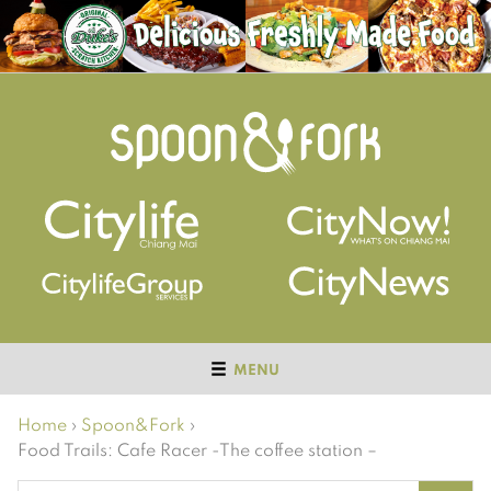
MENU
Home
›
Spoon&Fork
›
Food Trails: Cafe Racer -The coffee station –