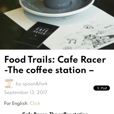
Food Trails: Cafe Racer
-The coffee station –
by
spoon&fork
September 13, 2017
For English:
Click
Cafe Racer -The coffee station –