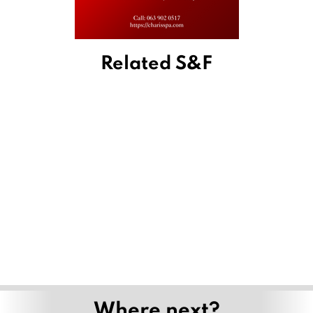
Related S&F
Where next?