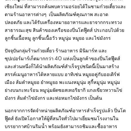
เชียงใหม่ ที่สามารถค้นพบความอร่อยได้ในชามก๋วยเตี๋ยวและ
ตามร้านอาหารต่างๆ เป็นผลิตภัณฑ์คุณภาพ สะอาด
ปลอดภัย และได้รับเครื่องหมายอาหารและยาจากกระทรวง
สาธารณะสุข สินค้าของเครือของปิ่นโตฟู๊ดส์ ประกอบไปด้วย
ลูกชิ้นเนื้อหมู ลูกชิ้นเนื้อวัว หมูนุ่ม หมูยอ และไข่มังกร
ปัจจุบันกลุ่มร้านก๋วยเตี๋ยว ร้านอาหาร มินิมาร์ท และ
ซุปเปอร์มาร์เก็ตมากกว่า 40 แห่งเป็นลูกค้าของปิ่นโตฟู๊ดส์
และส่วนหนึ่งก็ได้นำผลิตภัณฑ์สำเร็จรูปชนิดนี้เป็นมาสร้าง
สรรค์เมนูอาหารได้หลายแบบ อาทิเช่น หมูยอคู่กับออเดิร์ฟ
เมือง ส้มตำหมูยอ ยำหมูยอ พะแนงหมูนุ่ม สุกี้หมูนุ่ม หมูนุ่ม
ย่างบนกะทะร้อน หมูนุ่มผัดซอสเทอริยากิ แกงเขียวหวานไข่
มังกร ส้มตำไข่มังกร และห่อหมกไข่มังกร เป็นต้น
นอกจากการจัดจำหน่ายผลิตภัณฑ์อาหารสำเร็จรูปแล้ว ปิ่นโต
ฟู๊ดส์ ยังเปิดโอกาสให้ผู้ที่สนใจทั่วไปมาเยี่ยมชมโรงงานใน
บรรยากาศบ้านริมน้ำ พร้อมยังสามารถชิมและซื้ออาหาร