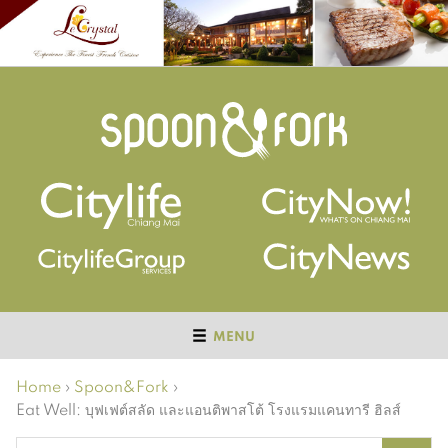
MENU
Home
›
Spoon&Fork
›
Eat Well: บุฟเฟต์สลัด และแอนติพาสโต้ โรงแรมแคนทารี ฮิลส์