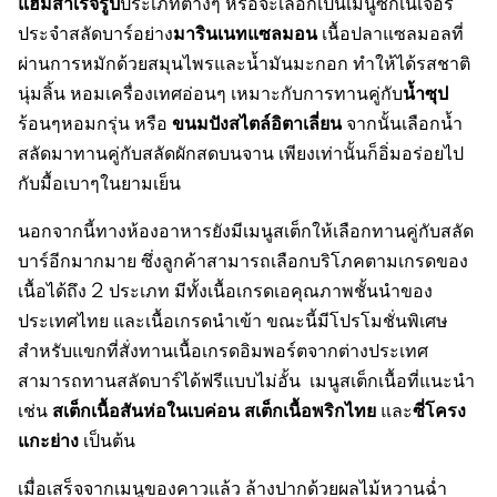
แฮมสำเร็จรูป
ประเภทต่างๆ หรือจะเลือกเป็นเมนูซิกเนเจอร์
มารินเนทแซลมอน
ประจำสลัดบาร์อย่าง
เนื้อปลาแซลมอลที่
ผ่านการหมักด้วยสมุนไพรและน้ำมันมะกอก ทำให้ได้รสชาติ
น้ำซุป
นุ่มลิ้น หอมเครื่องเทศอ่อนๆ เหมาะกับการทานคู่กับ
ขนมปังสไตล์อิตาเลี่ยน
ร้อนๆหอมกรุ่น หรือ
จากนั้นเลือกน้ำ
สลัดมาทานคู่กับสลัดผักสดบนจาน เพียงเท่านั้นก็อิ่มอร่อยไป
กับมื้อเบาๆในยามเย็น
นอกจากนี้ทางห้องอาหารยังมีเมนูสเต็กให้เลือกทานคู่กับสลัด
บาร์อีกมากมาย ซึ่งลูกค้าสามารถเลือกบริโภคตามเกรดของ
เนื้อได้ถึง 2 ประเภท มีทั้งเนื้อเกรดเอคุณภาพชั้นนำของ
ประเทศไทย และเนื้อเกรดนำเข้า ขณะนี้มีโปรโมชั่นพิเศษ
สำหรับแขกที่สั่งทานเนื้อเกรดอิมพอร์ตจากต่างประเทศ
สามารถทานสลัดบาร์ได้ฟรีแบบไม่อั้น เมนูสเต็กเนื้อที่แนะนำ
สเต็กเนื้อสันห่อในเบค่อน สเต็กเนื้อพริกไทย
ซี่โครง
เช่น
และ
แกะย่าง
เป็นต้น
เมื่อเสร็จจากเมนูของคาวแล้ว ล้างปากด้วยผลไม้หวานฉ่ำ