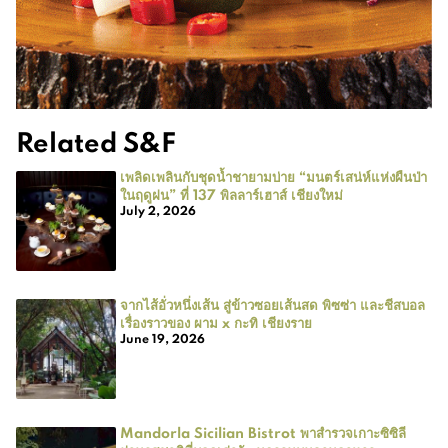
Related S&F
เพลิดเพลินกับชุดน้ำชายามบ่าย “มนตร์เสน่ห์แห่งผืนป่า
ในฤดูฝน” ที่ 137 พิลลาร์เฮาส์ เชียงใหม่
July 2, 2026
จากไส้อั่วหนึ่งเส้น สู่ข้าวซอยเส้นสด พิซซ่า และชีสบอล
เรื่องราวของ ผาม x กะทิ เชียงราย
June 19, 2026
Mandorla Sicilian Bistrot พาสำรวจเกาะซิซิลี