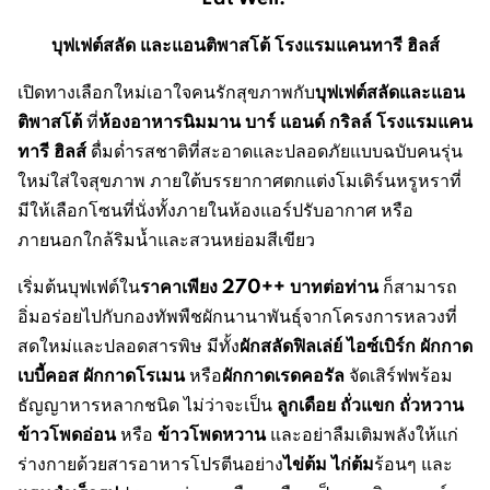
บุฟเฟต์สลัด และแอนติพาสโต้
โรงแรมแคนทารี ฮิลส์
บุฟเฟต์สลัดและแอน
เปิดทางเลือกใหม่เอาใจคนรักสุขภาพกับ
ติพาสโต้
ห้องอาหารนิมมาน บาร์ แอนด์ กริลล์ โรงแรมแคน
ที่
ทารี ฮิลส์
ดื่มด่ำรสชาติที่สะอาดและปลอดภัยแบบฉบับคนรุ่น
ใหม่ใส่ใจสุขภาพ ภายใต้บรรยากาศตกแต่งโมเดิร์นหรูหราที่
มีให้เลือกโซนที่นั่งทั้งภายในห้องแอร์ปรับอากาศ หรือ
ภายนอกใกล้ริมน้ำและสวนหย่อมสีเขียว
ราคาเพียง
270++
บาทต่อท่าน
เริ่มต้นบุฟเฟต์ใน
ก็สามารถ
อิ่มอร่อยไปกับกองทัพพืชผักนานาพันธุ์จากโครงการหลวงที่
ผักสลัดฟิลเล่ย์
ไอซ์เบิร์ก
ผักกาด
สดใหม่และปลอดสารพิษ มีทั้ง
เบบี้คอส
ผักกาดโรเมน
ผักกาดเรดคอรัล
หรือ
จัดเสิร์ฟพร้อม
ลูกเดือย ถั่วแขก ถั่วหวาน
ธัญญาหารหลากชนิด ไม่ว่าจะเป็น
ข้าวโพดอ่อน
ข้าวโพดหวาน
หรือ
และอย่าลืมเติมพลังให้แก่
ไข่ต้ม ไก่ต้ม
ร่างกายด้วยสารอาหารโปรตีนอย่าง
ร้อนๆ และ