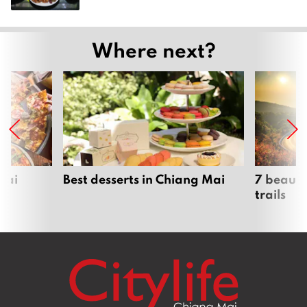
Where next?
Mai
Best desserts in Chiang Mai
7 beauti
trails