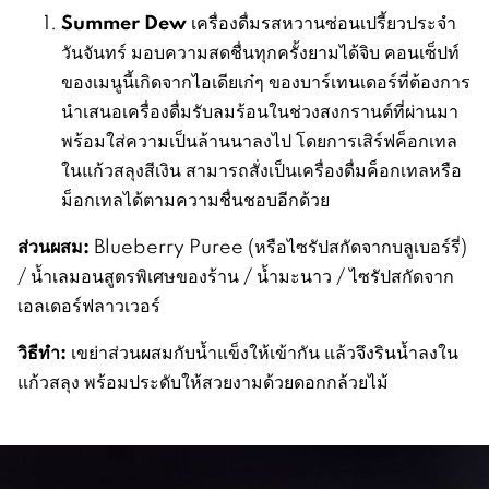
Summer Dew
เครื่องดื่มรสหวานซ่อนเปรี้ยวประจำ
วันจันทร์ มอบความสดชื่นทุกครั้งยามได้จิบ คอนเซ็ปท์
ของเมนูนี้เกิดจากไอเดียเก๋ๆ ของบาร์เทนเดอร์ที่ต้องการ
นำเสนอเครื่องดื่มรับลมร้อนในช่วงสงกรานต์ที่ผ่านมา
พร้อมใส่ความเป็นล้านนาลงไป โดยการเสิร์ฟค็อกเทล
ในแก้วสลุงสีเงิน สามารถสั่งเป็นเครื่องดื่มค็อกเทลหรือ
ม็อกเทลได้ตามความชื่นชอบอีกด้วย
ส่วนผสม
:
Blueberry Puree (หรือไซรัปสกัดจากบลูเบอร์รี่)
/ น้ำเลมอนสูตรพิเศษของร้าน / น้ำมะนาว / ไซรัปสกัดจาก
เอลเดอร์ฟลาวเวอร์
วิธีทำ
:
เขย่าส่วนผสมกับน้ำแข็งให้เข้ากัน แล้วจึงรินน้ำลงใน
แก้วสลุง พร้อมประดับให้สวยงามด้วยดอกกล้วยไม้