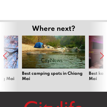
Where next?
om
Best camping spots in Chiang
Best kar
ang Mai
Mai
Mai