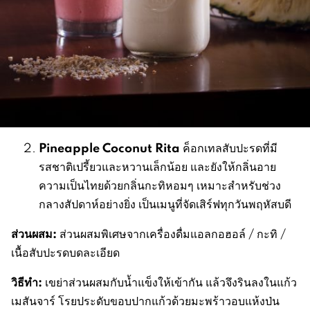
Pineapple Coconut Rita
ค็อกเทลสับปะรดที่มี
รสชาติเปรี้ยวและหวานเล็กน้อย และยังให้กลิ่นอาย
ความเป็นไทยด้วยกลิ่นกะทิหอมๆ เหมาะสำหรับช่วง
กลางสัปดาห์อย่างยิ่ง เป็นเมนูที่จัดเสิร์ฟทุกวันพฤหัสบดี
ส่วนผสม
:
ส่วนผสมพิเศษจากเครื่องดื่มแอลกอฮอล์ / กะทิ /
เนื้อสับปะรดบดละเอียด
วิธีทำ:
เขย่าส่วนผสมกับน้ำแข็งให้เข้ากัน แล้วจึงรินลงในแก้ว
เมสันจาร์ โรยประดับขอบปากแก้วด้วยมะพร้าวอบแห้งป่น