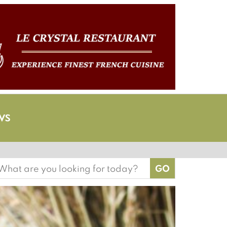
earch
or: