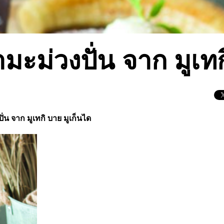
ะม่วงปั่น จาก มูเทก
ั่น
จาก มูเทกิ บาย มูเก็นได