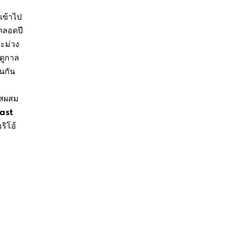
เข้าไป
ตลอดปี
มะม่วง
ดูกาล
่นกัน
ชีสผสม
ast
ริโอ้