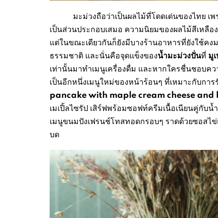
มะม่วงถือว่าเป็นผลไม้ที่โดดเด่นของไทย เพราะ
เป็นส่วนประกอบเสมอ ความนิยมของผลไม้สีเหลือ
แต่ในขณะเดียวกันก็ยังมีบางร้านอาหารที่ยังใช้ค
น้ำมะม่วงปั่น
มู
ธรรมชาติ และนั่นคือจุดแข็งของ
ที่
เท่านั้นมาทำเมนูเครื่องดื่ม และหากใครชื่นชอบควา
เป็นอีกหนึ่งเมนูใหม่ของหน้าร้อนๆ ที่เหมาะกับกา
pancake with maple cream cheese and
เมเปิ้ลไซรัป เสิร์ฟพร้อมซอฟท์ครีมเนื้อเนียนคู่
เมนูขนมปังเฟรนช์โทสทอดกรอบๆ ราดด้วยซอสไข่เค
บด