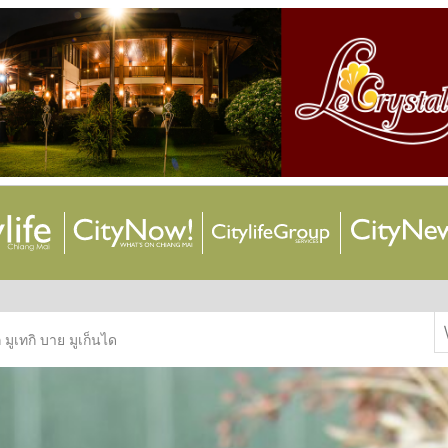
S
มูเทกิ บาย มูเก็นได
f