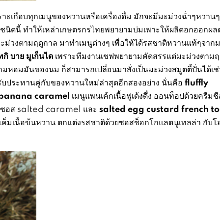
เกือบทุกเมนูของหวานหรือเครื่องดื่ม มักจะมีมะม่วงฉ่ำๆหวานๆ
งชนิดนี้ ทำให้เหล่าเกษตรกรไทยพยายามบ่มเพาะให้ผลิดอกออกผล
งมะม่วงตามฤดูกาล มาทำเมนูต่างๆ เพื่อให้ได้รสชาติหวานแท้ๆจาก
เทกิ บาย มูเก็นได
เพราะทีมงานเชฟพยายามคัดสรรแต่มะม่วงตามฤ
มหอมมันของนม ก็สามารถเปลี่ยนมาสั่งเป็นมะม่วงสมูตตี้ปั่นได้เช
fluffly
รรับประทานคู่กับของหวานใหม่ล่าสุดอีกสองอย่าง นั่นคือ
 banana caramel
เมนูแพนเค้กเนื้อฟูเด้งดึ๋ง ออนท็อปด้วยครีม
salted egg custard french to
กับน้ำซอส salted caramel และ
็มเนื้อข้นหวาน ตกแต่งรสชาติด้วยซอสช็อกโกแลตนูเทลล่า กับโอ