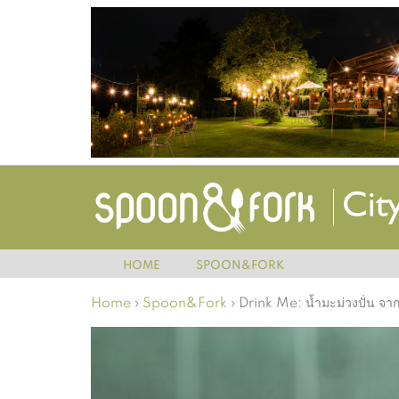
HOME
SPOON&FORK
Home
›
Spoon&Fork
›
Drink Me: น้ำมะม่วงปั่น จาก 