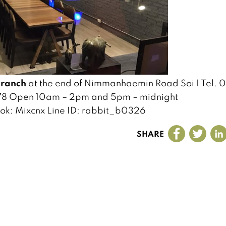
branch
at the end of Nimmanhaemin Road Soi 1 Tel. 
78 Open 10am – 2pm and 5pm – midnight
k: Mixcnx Line ID: rabbit_b0326
SHARE