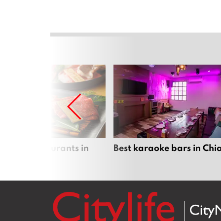
panese restaurants in
Best karaoke bars in Ch
 Mai