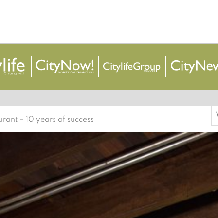
S
urant – 10 years of success
f