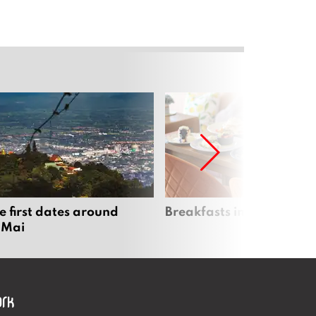
e first dates around
Breakfasts in Chiang Ma
 Mai