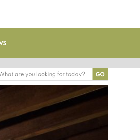
earch
or: