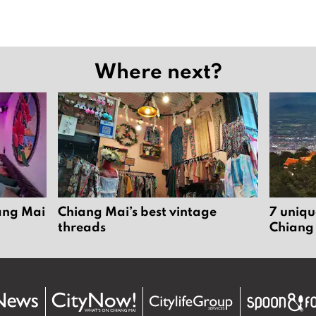
Where next?
iang Mai
Chiang Mai’s best vintage
7 uniqu
threads
Chiang