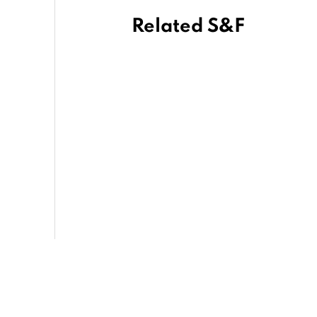
Related S&F
เพลิดเพลินกับชุดน้ำชา
ยามบ่าย “มนตร์เสน่ห์
แห่งผืนป่าในฤดูฝน” ที่
137 พิลลาร์เฮาส์
เชียงใหม่
July 2, 2026
จากไส้อั่วหนึ่งเส้น สู่
ข้าวซอยเส้นสด พิซซ่า
และชีสบอล เรื่องราว
ของ ผาม x กะทิ
เชียงราย
June 19, 2026
Mandorla Sicilian
Bistrot พาสำรวจ
เกาะซิซิลี ผ่านรสชาติที่
บอกเล่าวัฒนธรรมบน
จานอาหาร
March 31, 2026