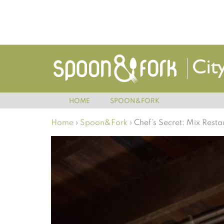
HOME
SPOON&FORK
Home
›
Spoon&Fork
›
Chef’s Secret: Mix Resta