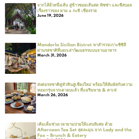
จากไส้อั่วหนึ่งเส้น สู่ข้าวซอยเส้นสด พิซซ่า และชีสบอล
เรื่องราวของ ผาม x กะทิ เชียงราย
June 19, 2026
Mandorla Sicilian Bistrot พาสำรวจเกาะซิซิลี
ผ่านรสชาติที่บอกเล่าวัฒนธรรมบนจานอาหาร
March 31, 2026
ส่งต่อรสชาติคู่หัวหินสู่เชียงใหม่ พร้อมให้สัมผัสกับความ
หอมกรุ่นจากเตาอบแล้ว ที่แม่ริมพาย & คาเฟ่
March 26, 2026
เติมเต็มช่วงเวลายามบ่ายให้แสนพิเศษ ด้วย
Afternoon Tea Set สุดละมุน จาก Lady and the
Fox – Brunch & Eatery