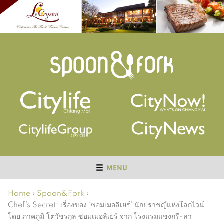
MENU
Home
›
Spoon&Fork
›
Chef’s Secret: เรื่องของ ‘ซอมเมอลิเยร์’ นักปราชญ์แห่งโลกไวน์
โดย ภาคภูมิ โตวัชรกุล ซอมเมอลิเยร์ จาก โรงแรมแชงกรี-ล่า