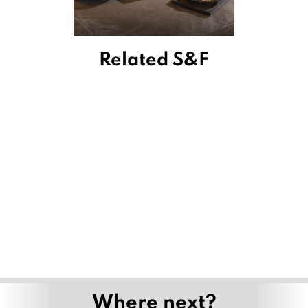
Related S&F
เพลิดเพลินกับชุดน้ำชายามบ่าย “มนตร์เสน่ห์แห่งผืนป่า
ในฤดูฝน” ที่ 137 พิลลาร์เฮาส์ เชียงใหม่
July 2, 2026
จากไส้อั่วหนึ่งเส้น สู่ข้าวซอยเส้นสด พิซซ่า และชีสบอล
เรื่องราวของ ผาม x กะทิ เชียงราย
June 19, 2026
Mandorla Sicilian Bistrot พาสำรวจเกาะซิซิลี
ผ่านรสชาติที่บอกเล่าวัฒนธรรมบนจานอาหาร
March 31, 2026