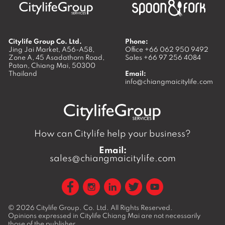
Where next?
around
Best burgers in Chiang Mai
Best Sun
Mai