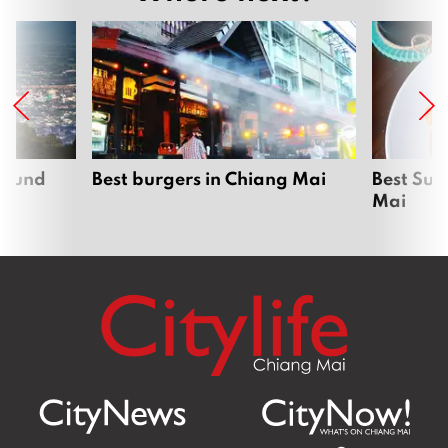
ส่งต่อรสชาติคู่หัวหินสู่เชียงใหม่ พร้อมให้สัมผัสกับความ
หอมกรุ่นจากเตาอบแล้ว ที่แม่ริมพาย & คาเฟ่
March 26, 2026
เติมเต็มช่วงเวลายามบ่ายให้แสนพิเศษ ด้วย
Afternoon Tea Set สุดละมุน จาก Lady and the
Fox – Brunch & Eatery
March 6, 2026
ทานมื้ออร่อย ปล่อยใจให้ธรรมชาติโอบล้อม ที่ Steake
Steak Salad
March 4, 2026