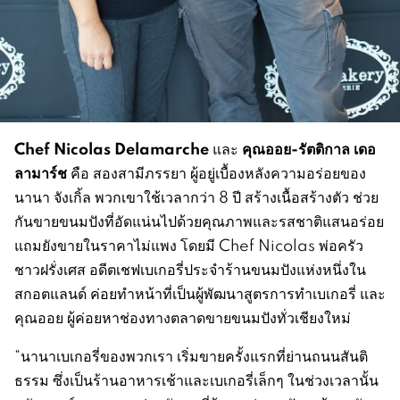
Chef Nicolas Delamarche
คุณออย-รัตติกาล เดอ
และ
ลามาร์ช
คือ สองสามีภรรยา ผู้อยู่เบื้องหลังความอร่อยของ
นานา จังเกิ้ล พวกเขาใช้เวลากว่า 8 ปี สร้างเนื้อสร้างตัว ช่วย
กันขายขนมปังที่อัดแน่นไปด้วยคุณภาพและรสชาติแสนอร่อย
แถมยังขายในราคาไม่แพง โดยมี Chef Nicolas พ่อครัว
ชาวฝรั่งเศส อดีตเชฟเบเกอรี่ประจำร้านขนมปังแห่งหนึ่งใน
สกอตแลนด์ ค่อยทำหน้าที่เป็นผู้พัฒนาสูตรการทำเบเกอรี่ และ
คุณออย ผู้ค่อยหาช่องทางตลาดขายขนมปังทั่วเชียงใหม่
“นานาเบเกอรี่ของพวกเรา เริ่มขายครั้งแรกที่ย่านถนนสันติ
ธรรม ซึ่งเป็นร้านอาหารเช้าและเบเกอรี่เล็กๆ ในช่วงเวลานั้น