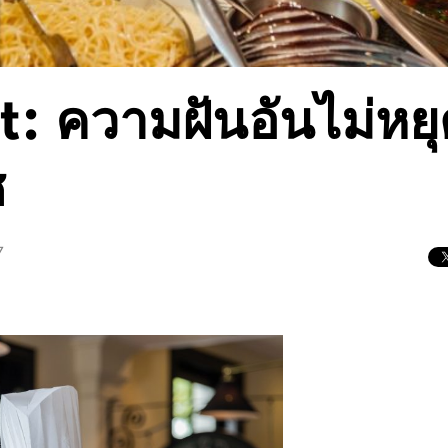
 ความฝันอันไม่หยุด
ซ
7