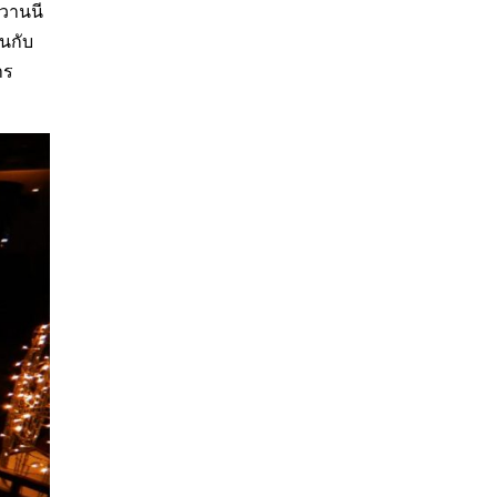
อวานนี
นกับ
าร