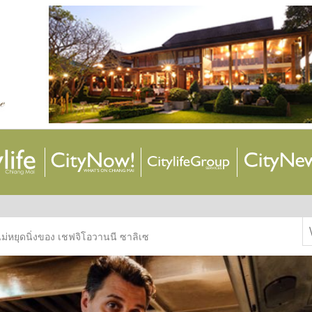
S
ม่หยุดนิ่งของ เชฟจิโอวานนี ซาลิเซ
f