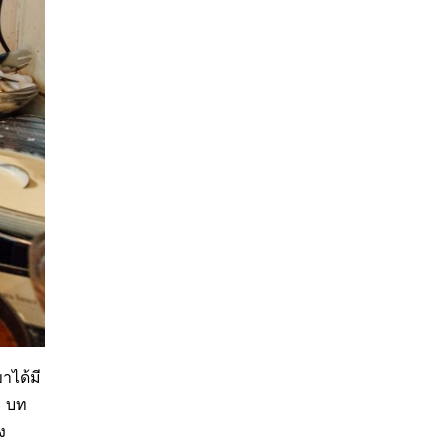
าได้มี
ะ บท
ง