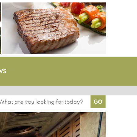
earch
or: