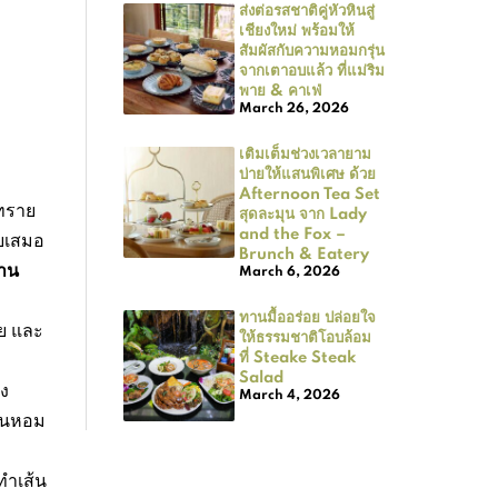
ส่งต่อรสชาติคู่หัวหินสู่
เชียงใหม่ พร้อมให้
สัมผัสกับความหอมกรุ่น
จากเตาอบแล้ว ที่แม่ริม
พาย & คาเฟ่
March 26, 2026
เติมเต็มช่วงเวลายาม
บ่ายให้แสนพิเศษ ด้วย
Afternoon Tea Set
นทราย
สุดละมุน จาก Lady
and the Fox –
ดยเสมอ
Brunch & Eatery
มาน
March 6, 2026
ทานมื้ออร่อย ปล่อยใจ
อย และ
ให้ธรรมชาติโอบล้อม
ที่ Steake Steak
Salad
ดง
March 4, 2026
ิ่นหอม
ทำเส้น