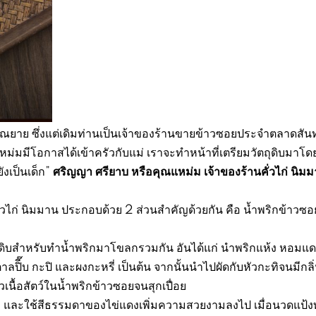
ุณยาย ซึ่งแต่เดิมท่านเป็นเจ้าของร้านขายข้าวซอยประจำตลาดสั
อแหม่มมีโอกาสได้เข้าครัวกับแม่ เราจะทำหน้าที่เตรียมวัตถุดิบมาโ
ศริญญา ศรียาบ หรือคุณแหม่ม เจ้าของร้านคั่วไก่ นิม
งเป็นเด็ก”
วไก่ นิมมาน ประกอบด้วย 2 ส่วนสำคัญด้วยกัน คือ น้ำพริกข้าวซ
ถุดิบสำหรับทำน้ำพริกมาโขลกรวมกัน อันได้แก่ นำพริกแห้ง หอมแ
ลปิี๊บ กะปิ และผงกะหรี่ เป็นต้น จากนั้นนำไปผัดกับหัวกะทิจนมีกล
วเนื้อสัตว์ในน้ำพริกข้าวซอยจนสุกเปื่อย
นเอง และใช้สีธรรมดาของไข่แดงเพิ่มความสวยงามลงไป เมื่อนวดแป้ง