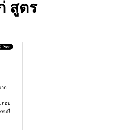
 สูตร
งจาก
ระกอบ
รจนมี