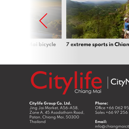
iful Chiang Mai bicycle
7 extreme sports in Chia
Citylife Group Co. Ltd.
Phone:
Jing Jai Market, A56-A58,
Office
+66 062 9
Zone A, 45 Asadathorn Road,
Sales
+66 97 256
Patan,
Chiang Mai
,
50300
Thailand
Email:
info@chiangmaicit