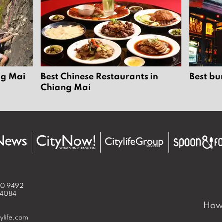
ng Mai
Best Chinese Restaurants in
Best bu
Chiang Mai
50 9492
 4084
How 
ylife.com