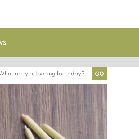
earch
or: