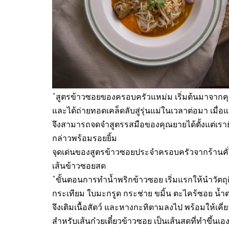
“สูตรข้าวซอยของครอบครัวแหม่ม เริ่มต้นมาจากค
และได้ถ่ายทอดเคล็ดลับสู่รุ่นแม่ในเวลาต่อมา เมื่
จึงสามารถจดจำสูตรรสมือของคุณยายได้ตั้งแต่เรายั
กล่าวพร้อมรอยยิ้ม
จุดเด่นของสูตรข้าวซอยประจำครอบครัวจากร้านคั่
เส้นข้าวซอยสด
“ขั้นตอนการทำน้ำพริกข้าวซอย เริ่มแรกให้นำวัต
กระเทียม ใบมะกรูด กระช่าย ขมิ้น ตะไคร้ซอย น้ำตา
จึงเติมเนื้อสัตว์ และหางกะทิตามลงไป พร้อมให้เคี่ย
สำหรับเส้นก๋วยเตี๋ยวข้าวซอย เป็นเส้นสดที่ทำขึ้