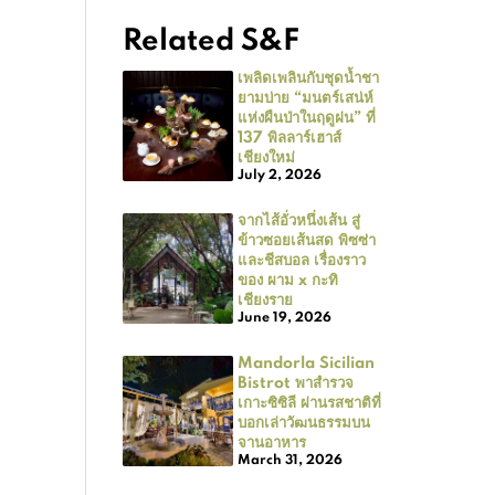
Related S&F
เพลิดเพลินกับชุดน้ำชา
ยามบ่าย “มนตร์เสน่ห์
แห่งผืนป่าในฤดูฝน” ที่
137 พิลลาร์เฮาส์
เชียงใหม่
July 2, 2026
จากไส้อั่วหนึ่งเส้น สู่
ข้าวซอยเส้นสด พิซซ่า
และชีสบอล เรื่องราว
ของ ผาม x กะทิ
เชียงราย
June 19, 2026
Mandorla Sicilian
Bistrot พาสำรวจ
เกาะซิซิลี ผ่านรสชาติที่
บอกเล่าวัฒนธรรมบน
จานอาหาร
March 31, 2026