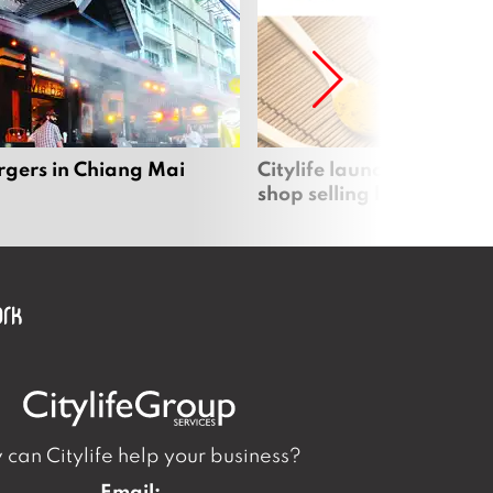
rgers in Chiang Mai
Citylife launches new on
shop selling local produc
can Citylife help your business?
Email: