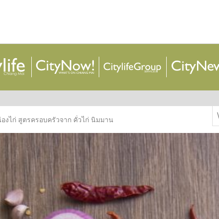
S
งไก่ สูตรครอบครัวจาก คั่วไก่ นิมมาน
f