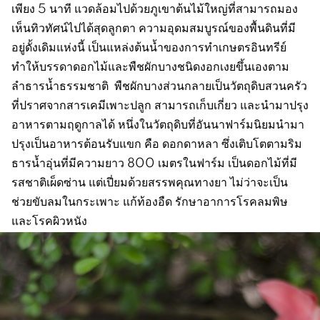
เพียง 5 นาที แวดล้อมไปด้วยภูเขาต้นไม้ใหญ่ที่สามารถมอง
เห็นทิวทัศน์ไปได้สุดลูกตา ความอุดมสมบูรณ์ของพื้นดินที่มี
อยู่ดั้งเดิมแห่งนี้ เป็นแหล่งต้นน้ำของการทำเกษตรอินทรีย์
ทำให้บรรดาดอกไม้และพืชผักบางชนิดงอกเงยขึ้นเองตาม
ลำธารน้ำธรรมชาติ พืชผักบางส่วนกลายเป็นวัตถุดิบสวนครัว
ที่ปราศจากสารเคมีเพาะปลูก สามารถเก็บเกี่ยว และนำมาปรุง
อาหารตามฤดูกาลได้ หนึ่งในวัตถุดิบที่อันนาฟาร์มนิยมนำมา
ปรุงเป็นอาหารต้อนรับแขก คือ ดอกดาหลา ซึ่งเติบโตตามริม
ธารน้ำอุ่นที่มีความยาว 800 เมตรในฟาร์ม เป็นดอกไม้ที่มี
รสชาติเผ็ดซ่าน แต่เปี่ยมด้วยสรรพคุณทางยา ไม่ว่าจะเป็น
ช่วยขับลมในกระเพาะ แก้ท้องอืด รักษาอาการโรคลมพิษ
และโรคผิวหนัง