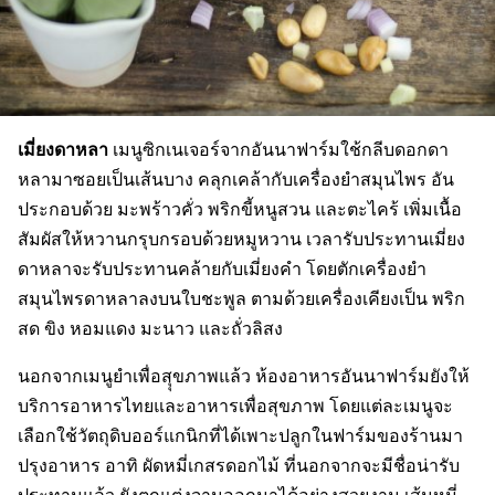
เมี่ยงดาหลา
เมนูซิกเนเจอร์จากอันนาฟาร์มใช้กลีบดอกดา
หลามาซอยเป็นเส้นบาง คลุกเคล้ากับเครื่องยำสมุนไพร อัน
ประกอบด้วย มะพร้าวคั่ว พริกขี้หนูสวน และตะไคร้ เพิ่มเนื้อ
สัมผัสให้หวานกรุบกรอบด้วยหมูหวาน เวลารับประทานเมี่ยง
ดาหลาจะรับประทานคล้ายกับเมี่ยงคำ โดยตักเครื่องยำ
สมุนไพรดาหลาลงบนใบชะพูล ตามด้วยเครื่องเคียงเป็น พริก
สด ขิง หอมแดง มะนาว และถั่วลิสง
นอกจากเมนูยำเพื่อสุุขภาพแล้ว ห้องอาหารอันนาฟาร์มยังให้
บริการอาหารไทยและอาหารเพื่อสุขภาพ โดยแต่ละเมนูจะ
เลือกใช้วัตถุดิบออร์แกนิกที่ได้เพาะปลูกในฟาร์มของร้านมา
ปรุงอาหาร อาทิ ผัดหมี่เกสรดอกไม้ ที่นอกจากจะมีชื่อน่ารับ
ประทานแล้ว ยังตกแต่งจานออกมาได้อย่างสวยงาม เส้นหมี่